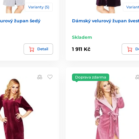
Varianty (5)
Variant
urový župan šedý
Dámský velurový župan šves
Skladem
1 911 Kč
Detail
De
Doprava zdarma