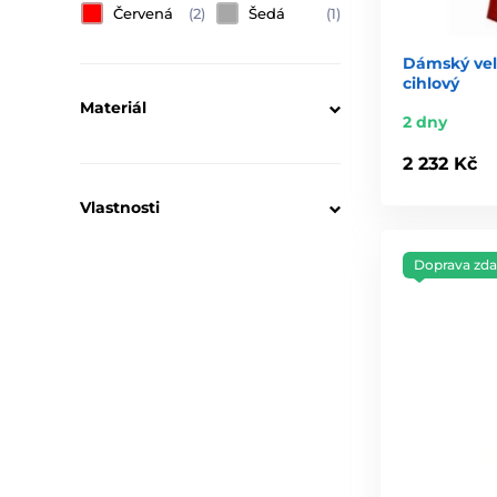
Červená
(2)
Šedá
(1)
Dámský vel
cihlový
Materiál
2 dny
2 232 Kč
Vlastnosti
Doprava zd