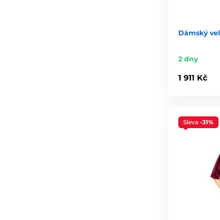
Dámský vel
2 dny
1 911 Kč
Sleva
-31%