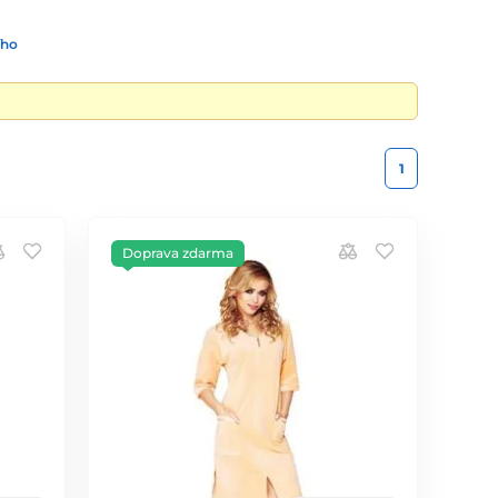
ího
1
Doprava zdarma