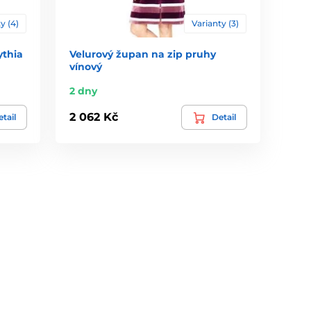
y (4)
Varianty (3)
ythia
Velurový župan na zip pruhy
vínový
2 dny
2 062 Kč
tail
Detail