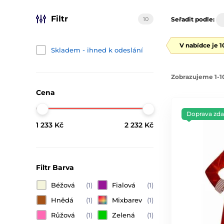
Filtr
10
Seřadit podle:
V nabídce je 
Skladem - ihned k odeslání
Zobrazujeme 1-10
Cena
Doprava zd
1 233 Kč
2 232 Kč
Filtr Barva
Béžová
(1)
Fialová
(1)
Hnědá
(1)
Mixbarev
(1)
Růžová
(1)
Zelená
(1)