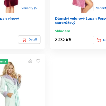
Varianty (5)
Variant
upan vínový
Dámský velurový župan Fors
starorůžový
Skladem
Detail
2 232 Kč
De
arma