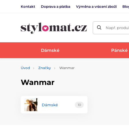
Kontakt
Doprava a platba
Výměna a vrácení zboží
Blo
Např. produk
Dámské
Pánské
Úvod
Značky
Wanmar
Wanmar
Dámské
10