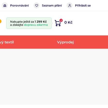
Porovnávání
Seznam přání
Přihlásit se
0
Nakupte ještě za
1 299 Kč
0 Kč
a získejte
dopravu zdarma
ý textil
Výprodej