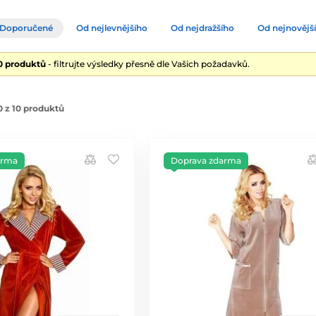
Doporučené
Od nejlevnějšího
Od nejdražšího
Od nejnovějš
10 produktů
- filtrujte výsledky přesně dle Vašich požadavků.
 z 10 produktů
arma
Doprava zdarma