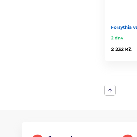
Forsythia v
2 dny
2 232 Kč