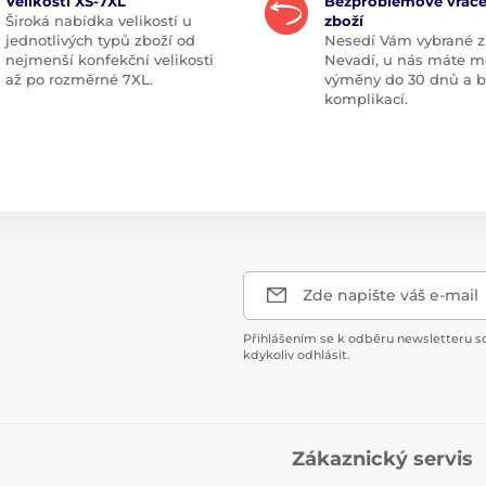
Velikosti XS-7XL
Bezproblémové vráce
Široká nabídka velikostí u
zboží
jednotlivých typů zboží od
Nesedí Vám vybrané z
nejmenší konfekční velikosti
Nevadí, u nás máte m
až po rozměrné 7XL.
výměny do 30 dnů a 
komplikací.
Zde napište váš e-mail
Přihlášením se k odběru newsletteru s
kdykoliv odhlásit.
Zákaznický servis