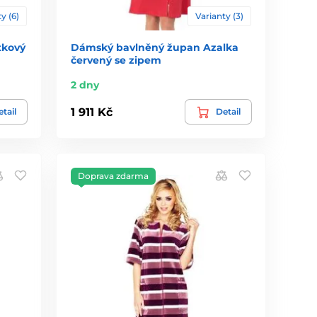
y (6)
Varianty (3)
tkový
Dámský bavlněný župan Azalka
červený se zipem
2 dny
1 911 Kč
tail
Detail
Doprava zdarma