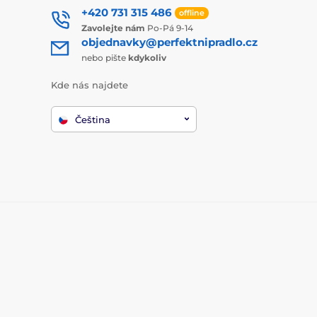
+420 731 315 486
offline
Zavolejte nám
Po-Pá 9-14
objednavky@perfektnipradlo.cz
nebo pište
kdykoliv
Kde nás najdete
Čeština