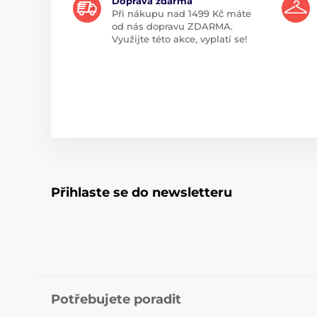
Doprava zdarma
Při nákupu nad 1499 Kč máte
od nás dopravu ZDARMA.
Využijte této akce, vyplatí se!
Přihlaste se do newsletteru
Potřebujete poradit