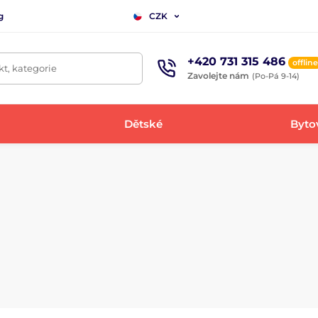
g
CZK
+420 731 315 486
offline
t, kategorie
Zavolejte nám
(Po-Pá 9-14)
Dětské
Bytov