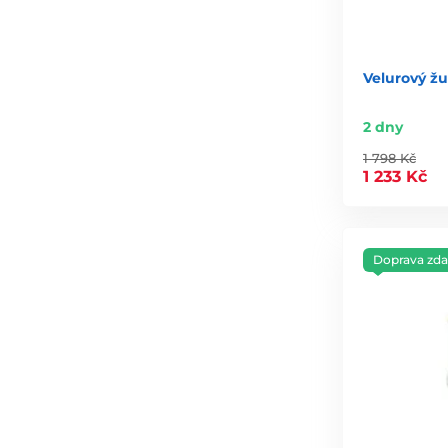
Velurový ž
2 dny
1 798 Kč
1 233 Kč
Doprava zd