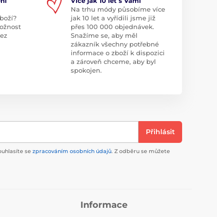
ní
Více jak 10 let s Vámi
Na trhu módy působíme více
boží?
jak 10 let a vyřídili jsme již
ožnost
přes 100 000 objednávek.
bez
Snažíme se, aby měl
zákazník všechny potřebné
informace o zboží k dispozici
a zároveň chceme, aby byl
spokojen.
Přihlásit
ouhlasíte se
zpracováním osobních údajů
. Z odběru se můžete
Informace