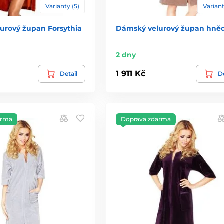
Varianty (5)
Variant
urový župan Forsythia
Dámský velurový župan hně
2 dny
1 911 Kč
Detail
De
arma
Doprava zdarma