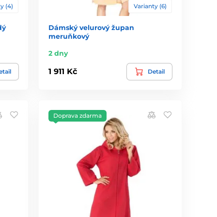
y (4)
Varianty (6)
dý
Dámský velurový župan
meruňkový
2 dny
1 911 Kč
tail
Detail
Doprava zdarma