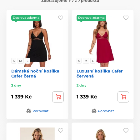
Zobrazujeme 1-7 z 7 produktů
Doprava zdarma
Doprava zdarma
S
M
L
S
M
L
Dámská noční košilka
Luxusní košilka Cafer
Cafer černá
červená
2 dny
2 dny
1 339 Kč
1 339 Kč
Porovnat
Porovnat