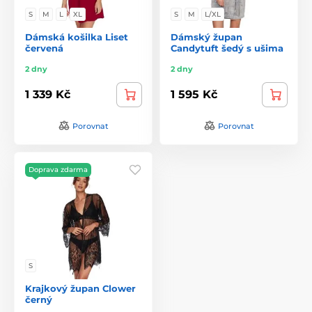
S
M
L
XL
S
M
L/XL
Dámská košilka Liset
Dámský župan
červená
Candytuft šedý s ušima
2 dny
2 dny
1 339 Kč
1 595 Kč
Porovnat
Porovnat
Doprava zdarma
S
Krajkový župan Clower
černý