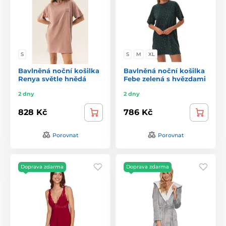
S
S
M
XL
Bavlněná noční košilka
Bavlněná noční košilka
Renya světle hnědá
Febe zelená s hvězdami
2 dny
2 dny
828 Kč
786 Kč
Porovnat
Porovnat
Doprava zdarma
Doprava zdarma