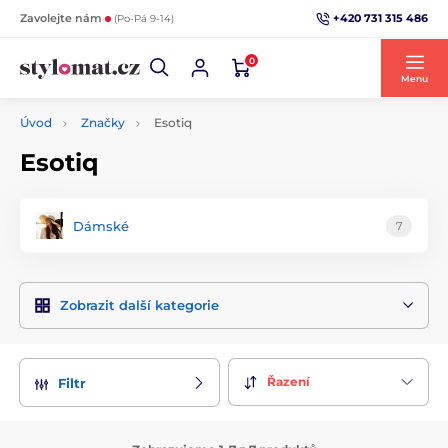
+420 731 315 486
Zavolejte nám
(Po-Pá 9-14)
0
Menu
Úvod
Značky
Esotiq
Esotiq
Dámské
7
Zobrazit další kategorie
Řazení
Filtr