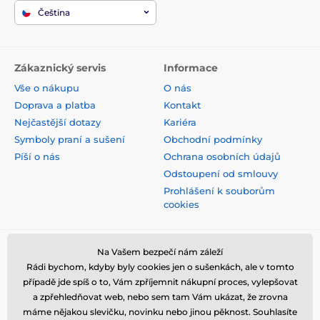
Čeština
Zákaznický servis
Informace
Vše o nákupu
O nás
Doprava a platba
Kontakt
Nejčastější dotazy
Kariéra
Symboly praní a sušení
Obchodní podmínky
Píší o nás
Ochrana osobních údajů
Odstoupení od smlouvy
Prohlášení k souborům
cookies
Bezpečná platba kartou
Na Vašem bezpečí nám záleží
Rádi bychom, kdyby byly cookies jen o sušenkách, ale v tomto
případě jde spíš o to, Vám zpříjemnit nákupní proces, vylepšovat
a zpřehledňovat web, nebo sem tam Vám ukázat, že zrovna
máme nějakou slevičku, novinku nebo jinou pěknost. Souhlasíte