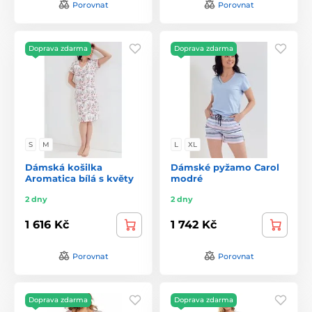
Porovnat
Porovnat
Doprava zdarma
Doprava zdarma
S
M
L
XL
Dámská košilka
Dámské pyžamo Carol
Aromatica bílá s květy
modré
2 dny
2 dny
1 616 Kč
1 742 Kč
Porovnat
Porovnat
Doprava zdarma
Doprava zdarma