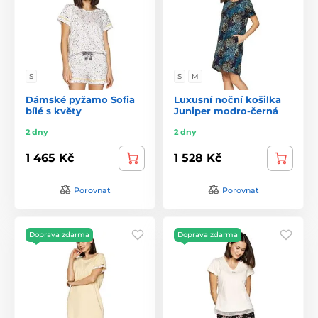
S
S
M
Dámské pyžamo Sofia
Luxusní noční košilka
bílé s květy
Juniper modro-černá
2 dny
2 dny
1 465 Kč
1 528 Kč
Porovnat
Porovnat
Doprava zdarma
Doprava zdarma