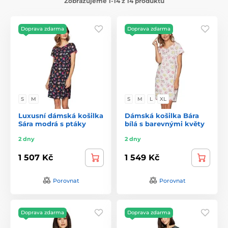
Zobrazujeme 1-14 z 14 produktů
Doprava zdarma
Doprava zdarma
S
M
S
M
L
XL
Luxusní dámská košilka
Dámská košilka Bára
Sára modrá s ptáky
bílá s barevnými květy
2 dny
2 dny
1 507 Kč
1 549 Kč
Porovnat
Porovnat
Doprava zdarma
Doprava zdarma