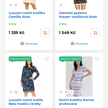
S
M
S
Luxusní noční košilka
Dámské pyžamo
Camilla žlutá
Harper vanilkově žluté
2 dny
2 dny
1 339 Kč
1 549 Kč
Porovnat
Porovnat
Doprava zdarma
Doprava zdarma
S
XL
S
M
L
Luxusní noční košile
Noční košilka Darine
Bela modrá s květy
pruhovaná