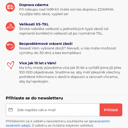
Doprava zdarma
Při nákupu nad 1499 Kč máte od nás dopravu ZDARMA.
Využijte této akce, vyplatí se!
Velikosti XS-7XL
Široká nabídka velikostí u jednotlivých typů zboží od
nejmenší konfekční velikosti až po rozměrné 7XL.
Bezproblémové vrácení zboží
Nesedí Vám vybrané zboží? Nevadí, u nás máte možnost
výměny do 30 dnů a bez komplikací.
Více jak 10 let s Vámi
Na trhu módy působíme více jak 10 let a vyřídili jsme již přes
100 000 objednávek. Snažíme se, aby měl zákazník všechny
potřebné informace o zboží k dispozici a zároveň chceme,
aby byl spokojen.
Přihlaste se do newsletteru
Zde napište váš e-mail
Přihlásit
Přihlášením se k odběru newsletteru souhlasíte se
zpracováním
osobních údajů
. Z odběru se můžete kdykoliv odhlásit.