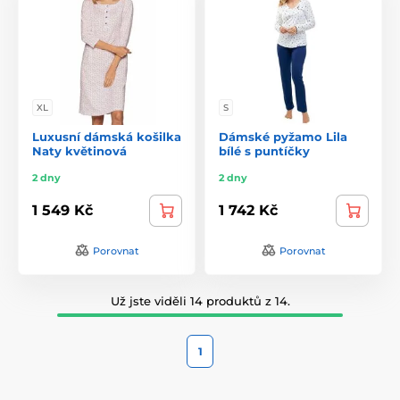
XL
S
Luxusní dámská košilka
Dámské pyžamo Lila
Naty květinová
bílé s puntíčky
2 dny
2 dny
1 549 Kč
1 742 Kč
Porovnat
Porovnat
Už jste viděli 14 produktů z 14.
1