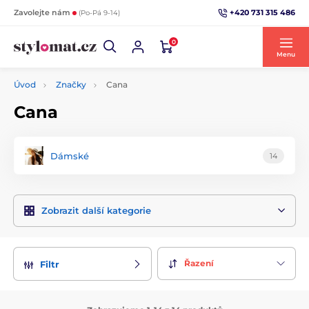
+420 731 315 486
Zavolejte nám
(Po-Pá 9-14)
0
Menu
Úvod
Značky
Cana
Cana
Dámské
14
Zobrazit další kategorie
Řazení
Filtr