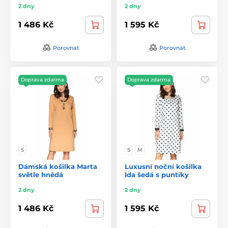
2 dny
2 dny
1 486 Kč
1 595 Kč
Porovnat
Porovnat
Doprava zdarma
Doprava zdarma
S
S
M
Dámská košilka Marta
Luxusní noční košilka
světle hnědá
Ida šedá s puntíky
2 dny
2 dny
1 486 Kč
1 595 Kč