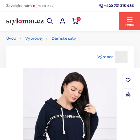
+420 731 315 486
Zavolejte nám
(Po-Pá 9-14)
0
Menu
Úvod
Výprodej
Dámské šaty
Výrobce