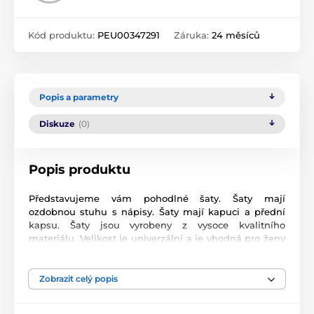
Kód produktu:
PEU00347291
Záruka:
24 měsíců
Popis a parametry
Diskuze
(0)
Popis produktu
Představujeme vám pohodlné šaty. Šaty mají
ozdobnou stuhu s nápisy. Šaty mají kapuci a přední
kapsu. Šaty jsou vyrobeny z vysoce kvalitního
materiálu. Velikost je univerzální a je vhodná pro ženy
o velikosti M, L nebo XL.
Složení materiálu:
Zobrazit celý popis
90% bavlna