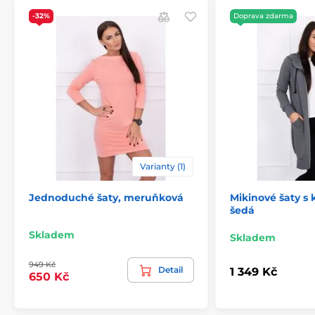
-32%
Doprava zdarma
Varianty (1)
Jednoduché šaty, meruňková
Mikinové šaty s
šedá
Skladem
Skladem
949 Kč
Detail
1 349 Kč
650 Kč