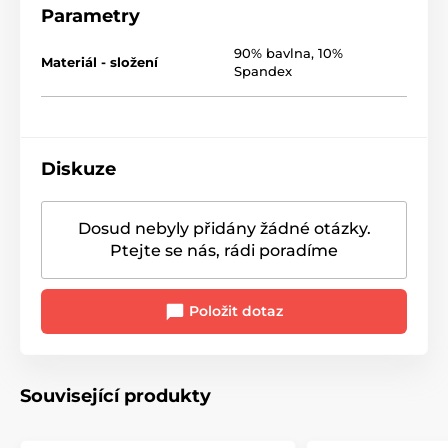
10% Spandex
Parametry
Rozměry:
90% bavlna, 10%
Materiál - složení
Spandex
Šířka v podpaží: 54 cm
Délka rukávu od podpaží: 43 cm
Celková délka: 77 cm
Diskuze
Barva: tmavě modrá
Dosud nebyly přidány žádné otázky.
Ptejte se nás, rádi poradíme
Položit dotaz
Související produkty