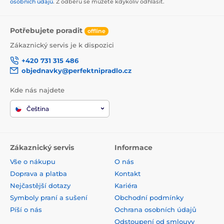
osobních údajů
. Z odběru se můžete kdykoliv odhlásit.
Potřebujete poradit
offline
Zákaznický servis je k dispozici
+420 731 315 486
objednavky@perfektnipradlo.cz
Kde nás najdete
Čeština
Zákaznický servis
Informace
Vše o nákupu
O nás
Doprava a platba
Kontakt
Nejčastější dotazy
Kariéra
Symboly praní a sušení
Obchodní podmínky
Píší o nás
Ochrana osobních údajů
Odstoupení od smlouvy