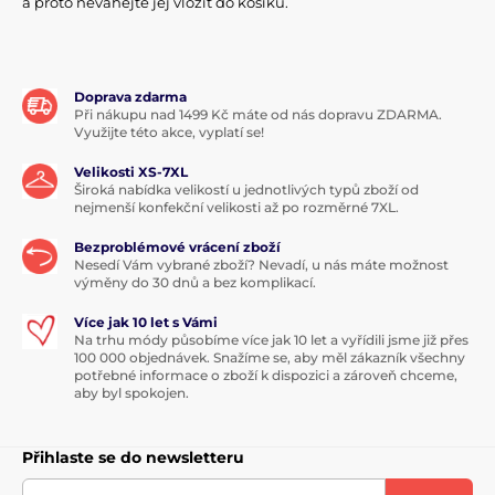
a proto
neváhejte jej vložit do košíku.
Doprava zdarma
Při nákupu nad 1499 Kč máte od nás dopravu ZDARMA.
Využijte této akce, vyplatí se!
Velikosti XS-7XL
Široká nabídka velikostí u jednotlivých typů zboží od
nejmenší konfekční velikosti až po rozměrné 7XL.
Bezproblémové vrácení zboží
Nesedí Vám vybrané zboží? Nevadí, u nás máte možnost
výměny do 30 dnů a bez komplikací.
Více jak 10 let s Vámi
Na trhu módy působíme více jak 10 let a vyřídili jsme již přes
100 000 objednávek. Snažíme se, aby měl zákazník všechny
potřebné informace o zboží k dispozici a zároveň chceme,
aby byl spokojen.
Přihlaste se do newsletteru