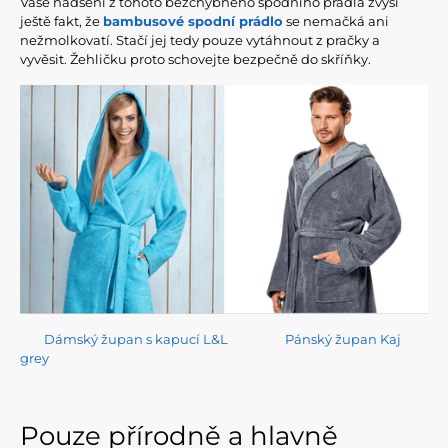
Vaše nadšení z tohoto bezchybného spodního prádla zvýší
ještě fakt, že
bambusové spodní prádlo
se nemačká ani
nežmolkovatí. Stačí jej tedy pouze vytáhnout z pračky a
vyvěsit. Žehličku proto schovejte bezpečně do skříňky.
Dámský župan s kapucí L&L
Pánský župan Kaj
grey
Pouze přírodně a hlavně