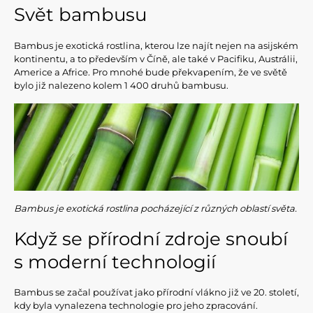
Svět bambusu
Bambus je exotická rostlina, kterou lze najít nejen na asijském
kontinentu, a to především v Číně, ale také v Pacifiku, Austrálii,
Americe a Africe. Pro mnohé bude překvapením, že ve světě
bylo již nalezeno kolem 1 400 druhů bambusu.
Bambus je exotická rostlina pocházející z různých oblastí světa.
Když se přírodní zdroje snoubí
s moderní technologií
Bambus se začal používat jako přírodní vlákno již ve 20. století,
kdy byla vynalezena technologie pro jeho zpracování.