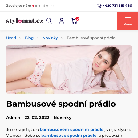
+420 731 315 486
Zavolejte nám
(Po-Pá 9-14)
0
Menu
Úvod
Blog
Novinky
Bambusové spodní prádlo
Bambusové spodní prádlo
Admin
22. 02. 2022
Novinky
Jsme si jisti, že o
bambusovém spodním prádle
jste již slyšeli.
V dnešní době se
bambusové spodní prádlo
, a především