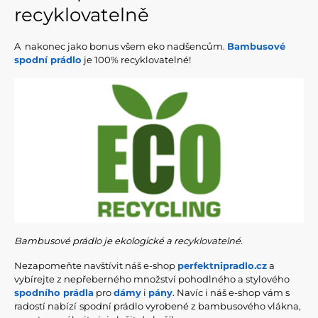
recyklovatelně
A nakonec jako bonus všem eko nadšencům.
Bambusové
spodní prádlo
je 100% recyklovatelné!
Bambusové prádlo je ekologické a recyklovatelné.
Nezapomeňte navštívit náš e-shop
perfektnipradlo.cz
a
vybírejte z nepřeberného množství pohodlného a stylového
spodního prádla
pro
dámy
i
pány
. Navíc i náš e-shop vám s
radostí nabízí
spodní prádlo vyrobené z bambusového vlákna,