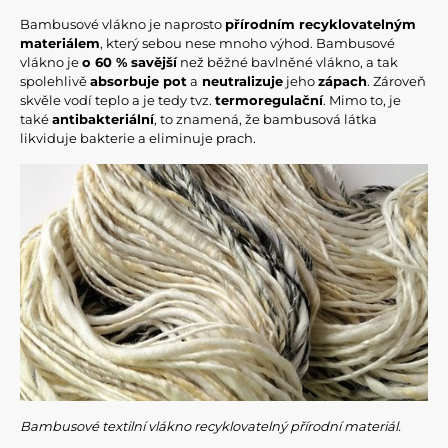
Bambusové vlákno je naprosto
přírodním recyklovatelným
materiálem
, který sebou nese mnoho výhod. Bambusové
vlákno je
o 60 % savější
než běžné bavlněné vlákno, a tak
spolehlivě
absorbuje pot
a
neutralizuje
jeho
zápach
. Zároveň
skvěle vodí teplo a je tedy tvz.
termoregulační
. Mimo to, je
také
antibakteriální
, to znamená, že bambusová látka
likviduje bakterie a eliminuje prach.
Bambusové textilní vlákno recyklovatelný přírodní materiál.