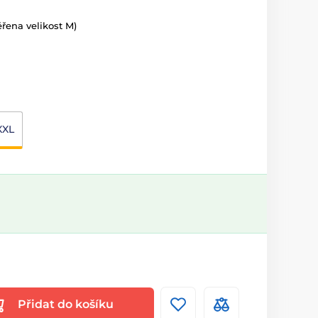
řena velikost M)
XXL
Přidat do košíku