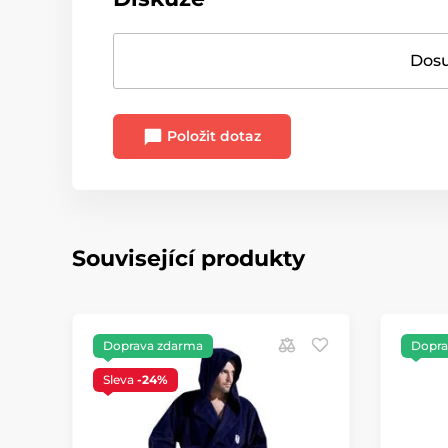
Dosu
Položit dotaz
Související produkty
Doprava zdarma
Dopra
Sleva
-24%