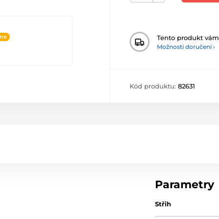
ine
Tento produkt vá
Možnosti doručení ›
Kód produktu:
82631
Parametry
Střih