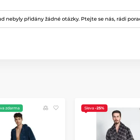
d nebyly přidány žádné otázky. Ptejte se nás, rádi por
va zdarma
Sleva
-25%