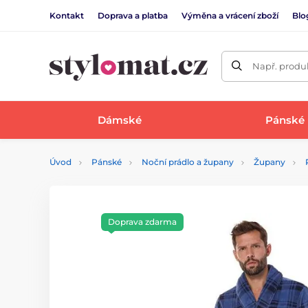
Kontakt
Doprava a platba
Výměna a vrácení zboží
Blo
Např. produk
Dámské
Pánské
Úvod
Pánské
Noční prádlo a župany
Župany
Doprava zdarma