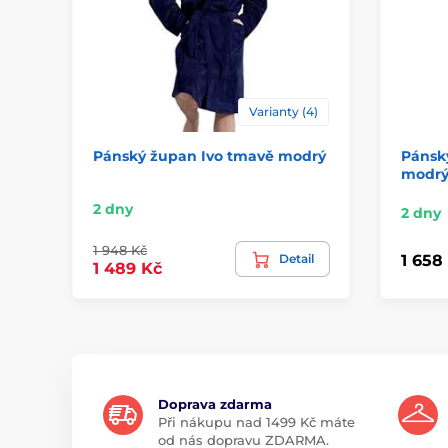
Varianty (4)
Pánský župan Ivo tmavě modrý
Pánsk
modr
2 dny
2 dny
1 948 Kč
Detail
1 658
1 489 Kč
Doprava zdarma
Při nákupu nad 1499 Kč máte
od nás dopravu ZDARMA.