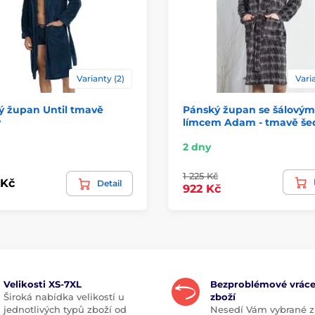
Varianty (2)
Varia
ý župan Until tmavě
Pánský župan se šálovým
ý
límcem Adam - tmavě še
2 dny
1 225 Kč
 Kč
Detail
922 Kč
Velikosti XS-7XL
Bezproblémové vráce
Široká nabídka velikostí u
zboží
jednotlivých typů zboží od
Nesedí Vám vybrané z