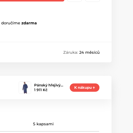
m doručíme
zdarma
Záruka:
24 měsíců
Pánský hřejivý…
K nákupu
1 911 Kč
S kapsami