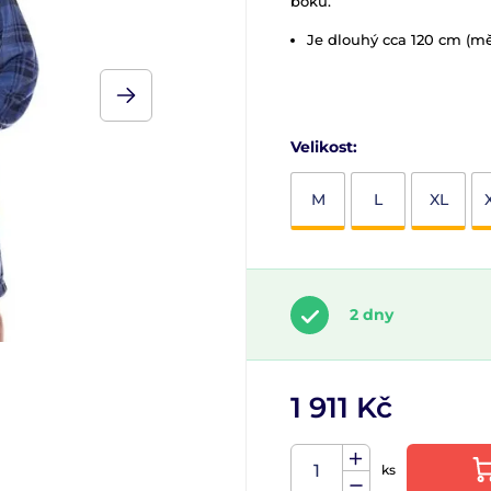
boku.
Je dlouhý cca 120 cm (mě
Velikost:
M
L
XL
2 dny
1 911 Kč
ks