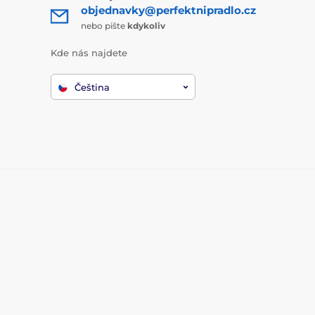
objednavky@perfektnipradlo.cz
nebo pište
kdykoliv
Kde nás najdete
Čeština