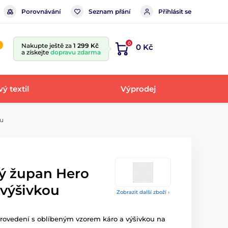
Porovnávání
Seznam přání
Přihlásit se
0
Nakupte ještě za
1 299 Kč
0 Kč
a získejte
dopravu zdarma
ý textil
Výprodej
ou
vý župan Hero
 výšivkou
Zobrazit další zboží ›
ovedení s oblíbeným vzorem káro a výšivkou na