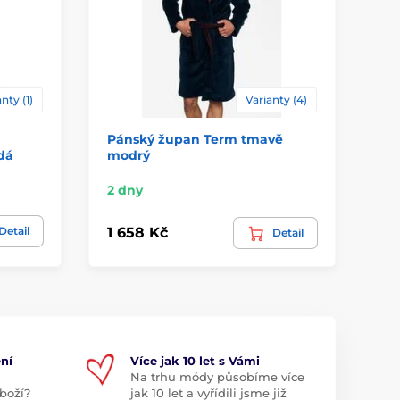
nty (1)
Varianty (4)
Pánský župan Term tmavě
Hu
dá
modrý
tm
2 dny
2 
Detail
1 658 Kč
2 
Detail
ní
Více jak 10 let s Vámi
Na trhu módy působíme více
boží?
jak 10 let a vyřídili jsme již