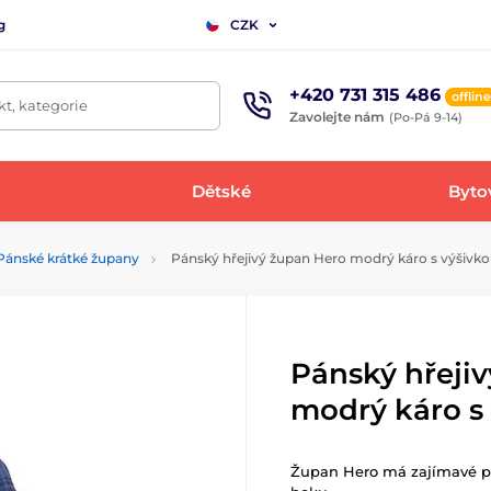
g
CZK
+420 731 315 486
offline
t, kategorie
Zavolejte nám
(Po-Pá 9-14)
Dětské
Bytov
Pánské krátké župany
Pánský hřejivý župan Hero modrý káro s výšivk
Pánský hřeji
modrý káro s
Župan Hero má zajímavé pr