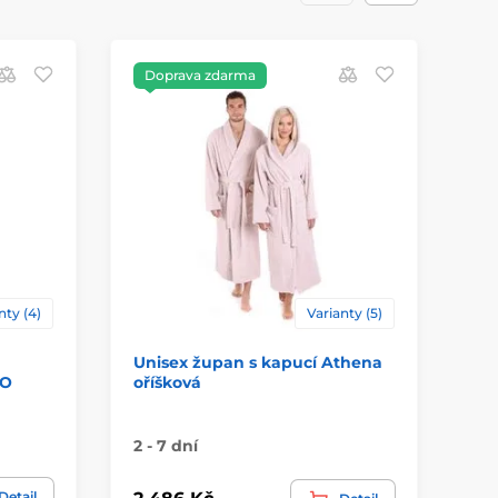
Doprava zdarma
D
nty (4)
Varianty (5)
Unisex župan s kapucí Athena
Pá
MO
oříšková
2 - 7 dní
3 
Detail