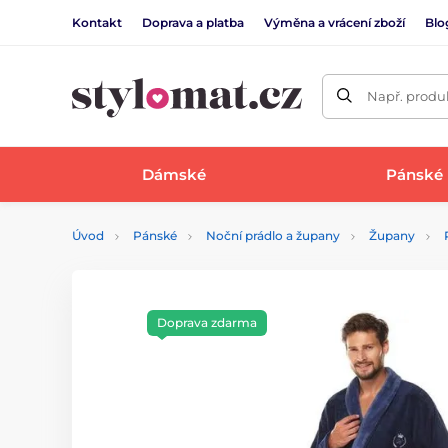
Kontakt
Doprava a platba
Výměna a vrácení zboží
Blo
Např. produk
Dámské
Pánské
Úvod
Pánské
Noční prádlo a župany
Župany
Doprava zdarma