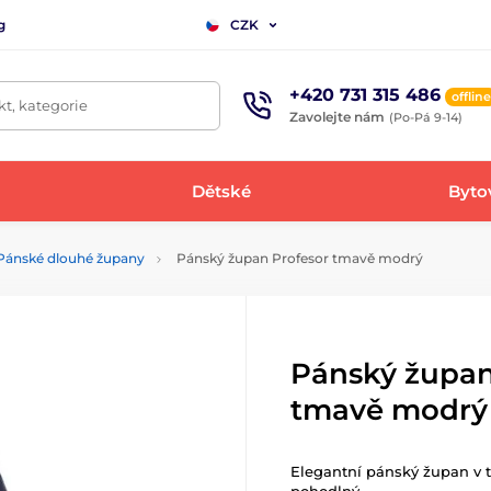
g
CZK
+420 731 315 486
offline
t, kategorie
Zavolejte nám
(Po-Pá 9-14)
Dětské
Bytov
Pánské dlouhé župany
Pánský župan Profesor tmavě modrý
Pánský župan
tmavě modrý
Elegantní pánský župan v 