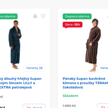
va zdarma
Doprava zdarma
Sleva
-15%
Varianty (9)
Varia
ý dlouhý hřejivý župan
Pánský župan bavlněné
ovým límcem LILLY a
kimono s proužky TERA
EXTRA petrolejová
čokoládová
Skladem
ní
1 690 Kč