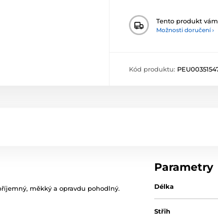
Tento produkt vá
Možnosti doručení ›
Kód produktu:
PEU0035154
Parametry
Délka
příjemný, měkký a opravdu pohodlný.
Střih