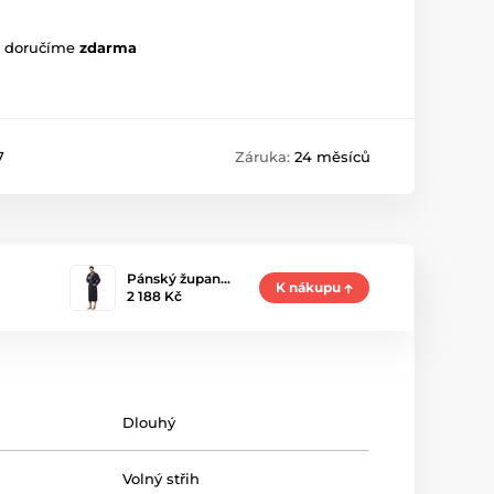
m doručíme
zdarma
7
Záruka:
24 měsíců
Pánský župan…
K nákupu
2 188 Kč
Dlouhý
Volný střih