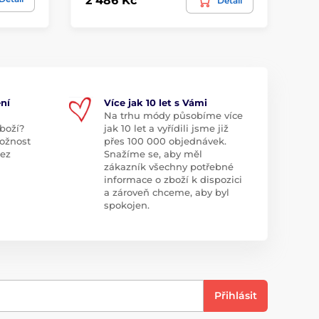
2 486 Kč
2 
Detail
ní
Více jak 10 let s Vámi
Na trhu módy působíme více
boží?
jak 10 let a vyřídili jsme již
ožnost
přes 100 000 objednávek.
bez
Snažíme se, aby měl
zákazník všechny potřebné
informace o zboží k dispozici
a zároveň chceme, aby byl
spokojen.
Přihlásit