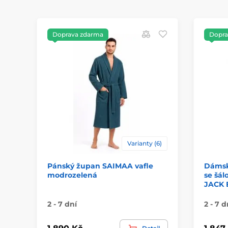
Doprava zdarma
Dopra
Varianty (6)
Pánský župan SAIMAA vafle
Dámsk
modrozelená
se šál
JACK 
2 - 7 dní
2 - 7 d