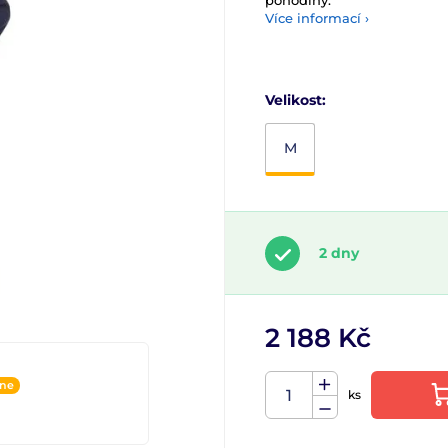
pohodlný.
Více informací ›
Velikost:
M
2 dny
2 188 Kč
ine
ks