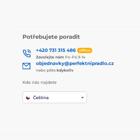
Potřebujete poradit
+420 731 315 486
offline
Zavolejte nám
Po-Pá 9-14
objednavky@perfektnipradlo.cz
nebo pište
kdykoliv
Kde nás najdete
Čeština