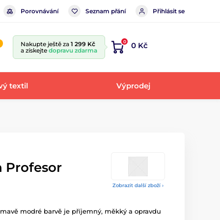
Porovnávání
Seznam přání
Přihlásit se
0
Nakupte ještě za
1 299 Kč
0 Kč
a získejte
dopravu zdarma
ý textil
Výprodej
 Profesor
Zobrazit další zboží ›
tmavě modré barvě je příjemný, měkký a opravdu