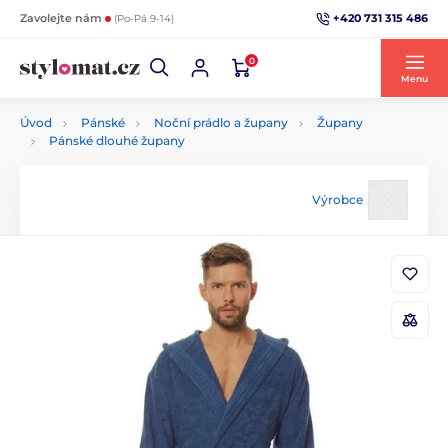
+420 731 315 486
Zavolejte nám
(Po-Pá 9-14)
0
Menu
Úvod
Pánské
Noční prádlo a župany
Župany
Pánské dlouhé župany
Výrobce