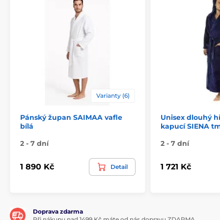
Varianty (6)
Pánský župan SAIMAA vafle
Unisex dlouhý hř
bílá
kapucí SIENA t
2 - 7 dní
2 - 7 dní
1 890 Kč
1 721 Kč
Detail
Doprava zdarma
Při nákupu nad 1499 Kč máte od nás dopravu ZDARMA.