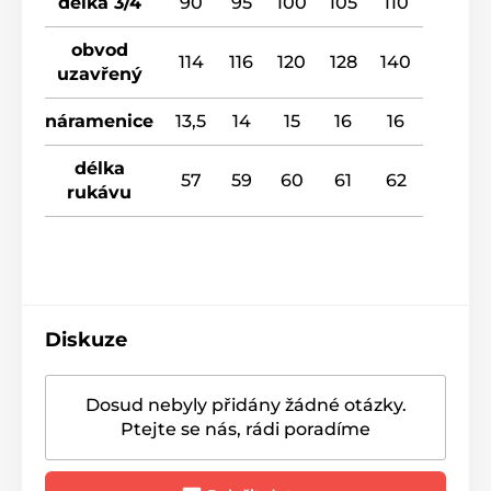
délka 3/4
90
95
100
105
110
obvod
114
116
120
128
140
uzavřený
náramenice
13,5
14
15
16
16
délka
57
59
60
61
62
rukávu
Diskuze
Dosud nebyly přidány žádné otázky.
Ptejte se nás, rádi poradíme