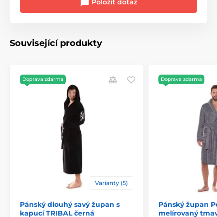
Položit dotaz
Související produkty
Doprava zdarma
Doprava zdarma
Varianty (5)
Pánský dlouhý savý župan s
Pánský župan P
kapucí TRIBAL černá
melírovaný tma