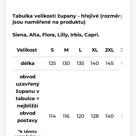
Tabulka velikostí župany - hřejivé (rozměry
jsou naměřené na produktu)
Siena, Alta, Flora, Lilly, Irbis, Capri.
Velikost
S
M
L
XL
2XL
3XL
délka
125
130
135
140
145
150
obvod
uzavřený
županu v
tabulce =
nejbližší
obvod
114
116
120
128
140
148
postavy
*k těmto