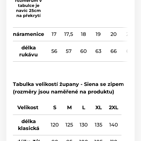
rozměrům v
tabulce je
navíc 25cm
na překrytí
náramenice
17
17,5
18
19
20
20
délka
56
57
60
63
66
67
rukávu
Tabulka velikostí župany - Siena se zipem
(rozměry jsou naměřené na produktu)
Velikost
S
M
L
XL
2XL
délka
120
125
130
135
140
klasická