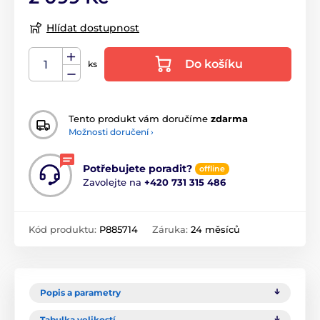
Hlídat dostupnost
Do košíku
ks
Tento produkt vám doručíme
zdarma
Možnosti doručení ›
Potřebujete poradit?
offline
Zavolejte na
+420 731 315 486
Kód produktu:
P885714
Záruka:
24 měsíců
Popis a parametry
Tabulka velikostí