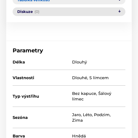
Diskuze
(0)
Parametry
Délka
Dlouhý
Vlastnosti
Dlouhé
,
S límcem
Bez kapuce
,
Šálový
Typ výstřihu
límec
Jaro
,
Léto
,
Podzim
,
Sezóna
Zima
Barva
Hnědá