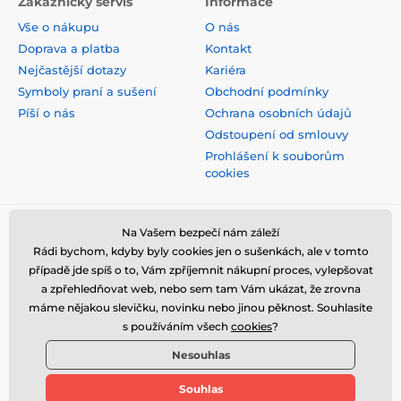
Zákaznický servis
Informace
Vše o nákupu
O nás
Doprava a platba
Kontakt
Nejčastější dotazy
Kariéra
Symboly praní a sušení
Obchodní podmínky
Píší o nás
Ochrana osobních údajů
Odstoupení od smlouvy
Prohlášení k souborům
cookies
Bezpečná platba kartou
Na Vašem bezpečí nám záleží
Rádi bychom, kdyby byly cookies jen o sušenkách, ale v tomto
případě jde spíš o to, Vám zpříjemnit nákupní proces, vylepšovat
a zpřehledňovat web, nebo sem tam Vám ukázat, že zrovna
máme nějakou slevičku, novinku nebo jinou pěknost. Souhlasíte
s používáním všech
cookies
?
Nesouhlas
Souhlas
© 2026 www.stylomat.cz ⦁ E-shop vytvořila
SIMPLIA.cz