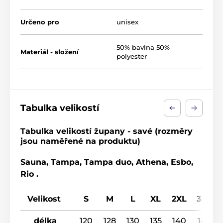
Určeno pro
unisex
50% bavlna 50%
Materiál - složení
polyester
Tabulka velikostí
Tabulka velikostí župany - savé (rozměry
jsou naměřené na produktu)
Sauna, Tampa, Tampa duo, Athena, Esbo,
Rio .
Velikost
S
M
L
XL
2XL
3XL
délka
120
128
130
135
140
145