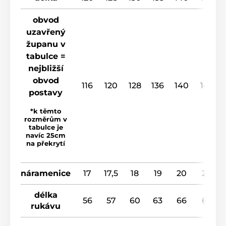
obvod
uzavřený
županu v
tabulce =
nejbližší
obvod
116
120
128
136
140
148
postavy
*k těmto
rozměrům v
tabulce je
navíc 25cm
na překrytí
náramenice
17
17,5
18
19
20
20
délka
56
57
60
63
66
67
rukávu