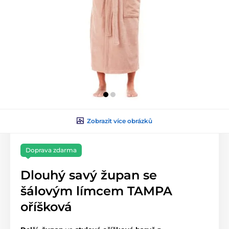
Zobrazit více obrázků
Doprava zdarma
Dlouhý savý župan se
šálovým límcem TAMPA
oříšková