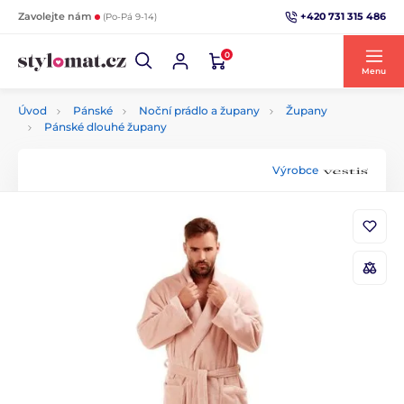
+420 731 315 486
Zavolejte nám
(Po-Pá 9-14)
0
Menu
Úvod
Pánské
Noční prádlo a župany
Župany
Pánské dlouhé župany
Výrobce