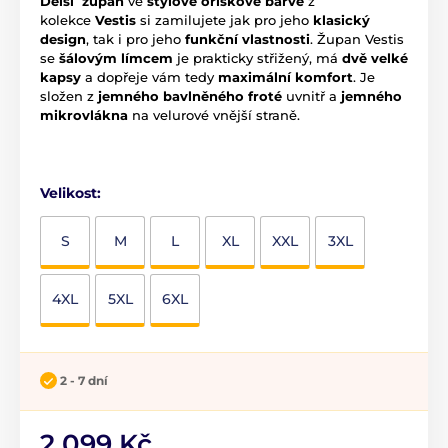
Delší župan
ve
stylové oříškové barvě
z
kolekce
Vestis
si zamilujete jak pro jeho
klasický
design
, tak i pro jeho
funkční vlastnosti
. Župan Vestis
se
šálovým límcem
je prakticky střižený, má
dvě velké
kapsy
a dopřeje vám tedy
maximální komfort
. Je
složen z
jemného bavlněného froté
uvnitř a
jemného
mikrovlákna
na velurové vnější straně.
Velikost:
S
M
L
XL
XXL
3XL
4XL
5XL
6XL
2 - 7 dní
2 099 Kč