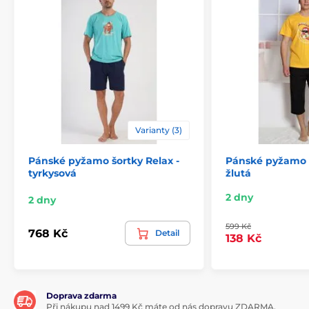
Varianty (3)
Pánské pyžamo šortky Relax -
Pánské pyžamo k
tyrkysová
žlutá
2 dny
2 dny
599 Kč
768 Kč
Detail
138 Kč
Doprava zdarma
Při nákupu nad 1499 Kč máte od nás dopravu ZDARMA.