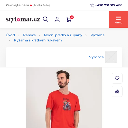
+420 731 315 486
Zavolejte nám
(Po-Pá 9-14)
0
Menu
Úvod
Pánské
Noční prádlo a župany
Pyžama
Pyžama s krátkým rukávem
Výrobce