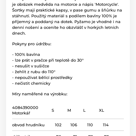
je obrázek medvěda na motorce a nápis 'Motorcycle'.
Šortky mají praktické kapsy, v pase gumu a šňůrku na
stáhnutí. Použitý materiál s podílem bavlny 100% je
příjemný a poddaný na dotek. Pyžamo je vhodné i na
denní nošení a oceníte ho obzvlášť v horkých letních
dnech.
Pokyny pro údržbu:
- 100% bavlna
- lze prát v pračce při teplotě do 30°
- nesušit v sušičce
- žehlit z rubu do 110°
- nepoužívat bělící prostředky
- nečistit chemicky
Míry naměřené na výrobku:
4084390000
S
M
L
XL
Motorkář
obvod hrudníku
102
106
110
114