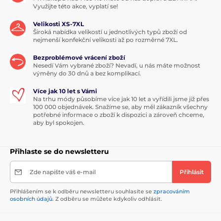
Využijte této akce, vyplatí se!
Velikosti XS-7XL
Široká nabídka velikostí u jednotlivých typů zboží od
nejmenší konfekční velikosti až po rozměrné 7XL.
Bezproblémové vrácení zboží
Nesedí Vám vybrané zboží? Nevadí, u nás máte možnost
výměny do 30 dnů a bez komplikací.
Více jak 10 let s Vámi
Na trhu módy působíme více jak 10 let a vyřídili jsme již přes
100 000 objednávek. Snažíme se, aby měl zákazník všechny
potřebné informace o zboží k dispozici a zároveň chceme,
aby byl spokojen.
Přihlaste se do newsletteru
Zde napište váš e-mail
Přihlásit
Přihlášením se k odběru newsletteru souhlasíte se
zpracováním
osobních údajů
. Z odběru se můžete kdykoliv odhlásit.