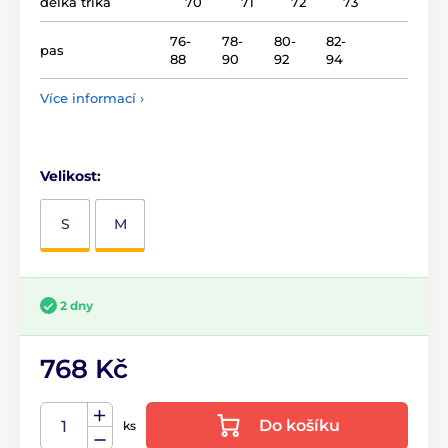
délka trika
70
71
72
73
76-
78-
80-
82-
pas
88
90
92
94
Více informací ›
Velikost:
S
M
2 dny
768 Kč
Do košíku
ks