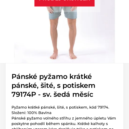
Pánské pyžamo krátké
pánské, šité, s potiskem
79174P - sv. šedá měsíc
Pyžamo krátké pánské, šité, s potiskem, kód 79174.
Složení: 100% Bavlna
Pánské pyžamo volného střihu z jemného úpletu Vám
poskytne pohodlí během spánku. Krátké kalhoty s
oblíbeným vzorem káro doplňuje triko s potiskem na