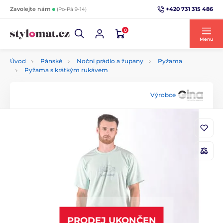
+420 731 315 486
Zavolejte nám
(Po-Pá 9-14)
0
Menu
Úvod
Pánské
Noční prádlo a župany
Pyžama
Pyžama s krátkým rukávem
Výrobce
PRODEJ UKONČEN