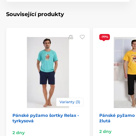
Související produkty
-77%
Varianty (3)
Pánské pyžamo šortky Relax -
Pánské pyžamo k
tyrkysová
žlutá
2 dny
2 dny