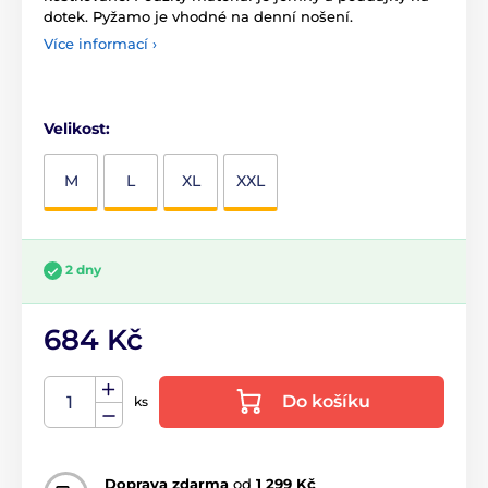
dotek. Pyžamo je vhodné na denní nošení.
Více informací ›
Velikost:
M
L
XL
XXL
2 dny
684 Kč
Do košíku
ks
Doprava zdarma
od
1 299 Kč