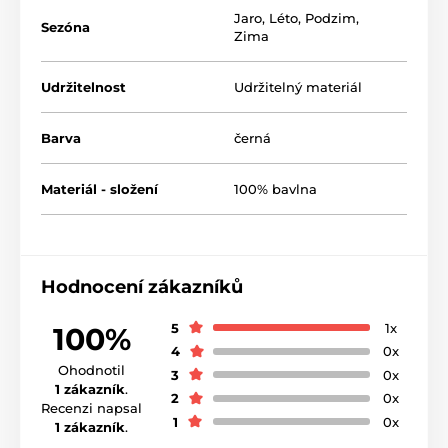
Jaro
,
Léto
,
Podzim
,
Sezóna
Zima
Udržitelnost
Udržitelný materiál
Barva
černá
Materiál - složení
100% bavlna
Hodnocení zákazníků
5
1x
100%
4
0x
Ohodnotil
3
0x
1 zákazník
.
2
0x
Recenzi napsal
1
0x
1 zákazník
.