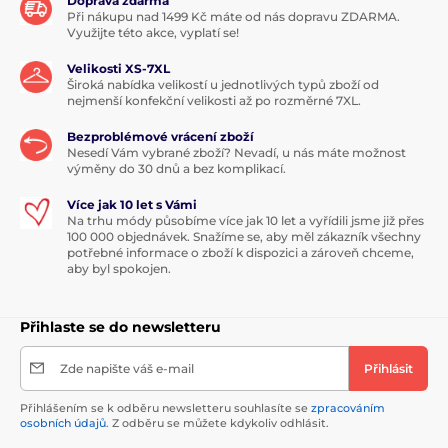
Doprava zdarma
Při nákupu nad 1499 Kč máte od nás dopravu ZDARMA.
Využijte této akce, vyplatí se!
Velikosti XS-7XL
Široká nabídka velikostí u jednotlivých typů zboží od
nejmenší konfekční velikosti až po rozměrné 7XL.
Bezproblémové vrácení zboží
Nesedí Vám vybrané zboží? Nevadí, u nás máte možnost
výměny do 30 dnů a bez komplikací.
Více jak 10 let s Vámi
Na trhu módy působíme více jak 10 let a vyřídili jsme již přes
100 000 objednávek. Snažíme se, aby měl zákazník všechny
potřebné informace o zboží k dispozici a zároveň chceme,
aby byl spokojen.
Přihlaste se do newsletteru
Zde napište váš e-mail
Přihlásit
Přihlášením se k odběru newsletteru souhlasíte se
zpracováním
osobních údajů
. Z odběru se můžete kdykoliv odhlásit.