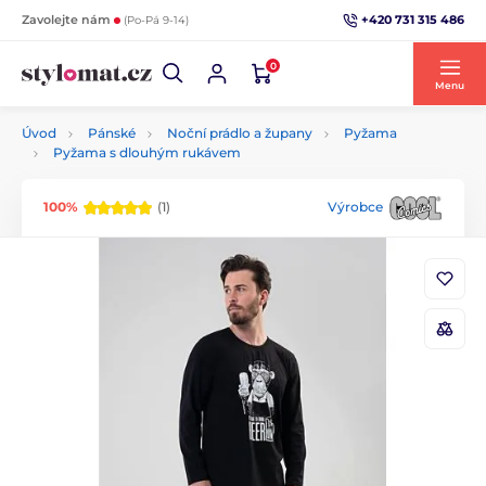
+420 731 315 486
Zavolejte nám
(Po-Pá 9-14)
0
Menu
Úvod
Pánské
Noční prádlo a župany
Pyžama
Pyžama s dlouhým rukávem
100%
(1)
Výrobce