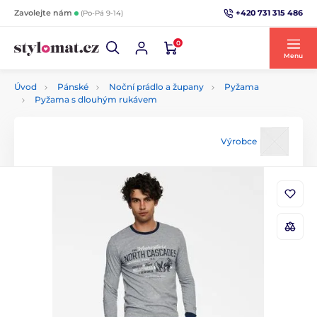
+420 731 315 486
Zavolejte nám
(Po-Pá 9-14)
0
Menu
Úvod
Pánské
Noční prádlo a župany
Pyžama
Pyžama s dlouhým rukávem
Výrobce