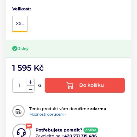
Velikost:
XXL
2 dny
1 595 Kč
Do košíku
ks
Tento produkt vám doručíme
zdarma
Možnosti doručení ›
Potřebujete poradit?
online
Zavolejte na
+420 731 315 486