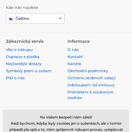
Kde nás najdete
Čeština
Zákaznický servis
Informace
Vše o nákupu
O nás
Doprava a platba
Kontakt
Nejčastější dotazy
Kariéra
Symboly praní a sušení
Obchodní podmínky
Píší o nás
Ochrana osobních údajů
Odstoupení od smlouvy
Prohlášení k souborům
cookies
Bezpečná platba kartou
Na Vašem bezpečí nám záleží
Rádi bychom, kdyby byly cookies jen o sušenkách, ale v tomto
případě jde spíš o to, Vám zpříjemnit nákupní proces, vylepšovat