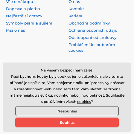
Vše o nákupu
O nás
Doprava a platba
Kontakt
Nejčastější dotazy
Kariéra
Symboly praní a sušení
Obchodní podmínky
Píší o nás
Ochrana osobních údajů
Odstoupení od smlouvy
Prohlášení k souborům
cookies
Bezpečná platba kartou
Na Vašem bezpečí nám záleží
Rádi bychom, kdyby byly cookies jen o sušenkách, ale v tomto
případě jde spíš o to, Vám zpříjemnit nákupní proces, vylepšovat
a zpřehledňovat web, nebo sem tam Vám ukázat, že zrovna
máme nějakou slevičku, novinku nebo jinou pěknost. Souhlasíte
s používáním všech
cookies
?
Nesouhlas
Souhlas
© 2026 www.stylomat.cz ⦁ E-shop vytvořila
SIMPLIA.cz