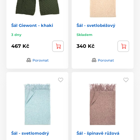
Šál Giewont - khaki
Šál - svetlobéžový
3 dny
Skladem
467 Kč
340 Kč
Porovnat
Porovnat
Šál - svetlomodrý
Šál - špinavě růžová