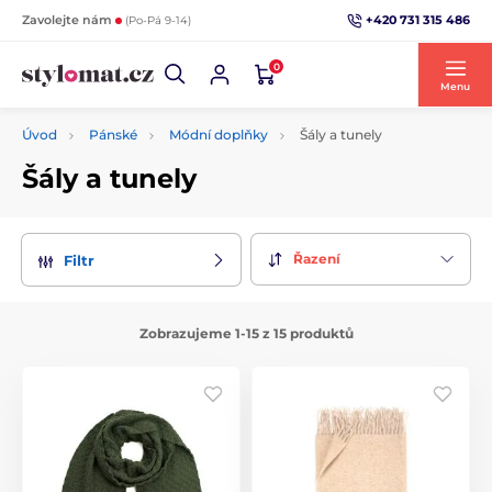
+420 731 315 486
Zavolejte nám
(Po-Pá 9-14)
0
Menu
Úvod
Pánské
Módní doplňky
Šály a tunely
Šály a tunely
Řazení
Filtr
Zobrazujeme 1-15 z 15 produktů