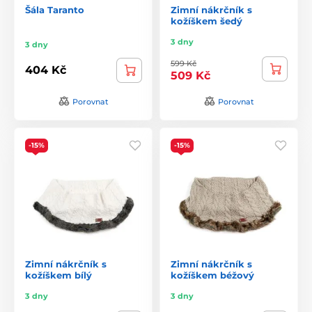
Šála Taranto
Zimní nákrčník s
kožíškem šedý
3 dny
3 dny
599 Kč
404 Kč
509 Kč
Porovnat
Porovnat
-15%
-15%
Zimní nákrčník s
Zimní nákrčník s
kožíškem bílý
kožíškem béžový
3 dny
3 dny