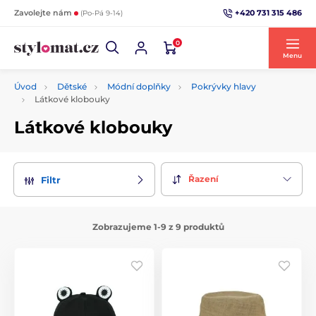
+420 731 315 486
Zavolejte nám
(Po-Pá 9-14)
0
Menu
Úvod
Dětské
Módní doplňky
Pokrývky hlavy
Látkové klobouky
Látkové klobouky
Řazení
Filtr
Zobrazujeme 1-9 z 9 produktů