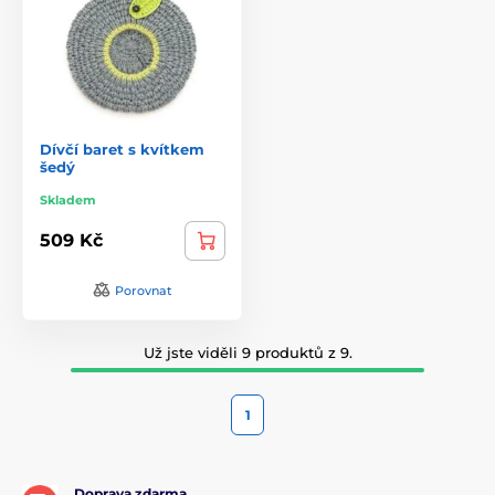
Dívčí baret s kvítkem
šedý
Skladem
509 Kč
Porovnat
Už jste viděli 9 produktů z 9.
1
Doprava zdarma