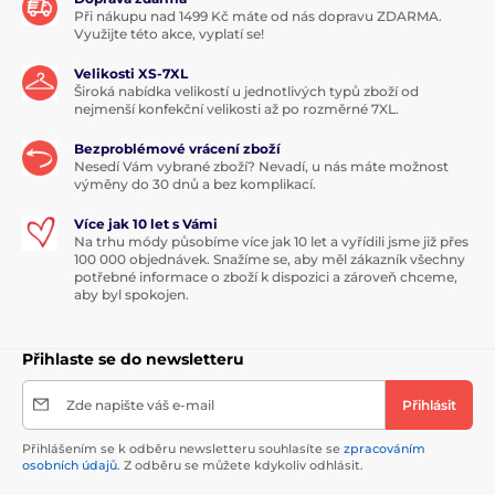
Při nákupu nad 1499 Kč máte od nás dopravu ZDARMA.
Využijte této akce, vyplatí se!
Velikosti XS-7XL
Široká nabídka velikostí u jednotlivých typů zboží od
nejmenší konfekční velikosti až po rozměrné 7XL.
Bezproblémové vrácení zboží
Nesedí Vám vybrané zboží? Nevadí, u nás máte možnost
výměny do 30 dnů a bez komplikací.
Více jak 10 let s Vámi
Na trhu módy působíme více jak 10 let a vyřídili jsme již přes
100 000 objednávek. Snažíme se, aby měl zákazník všechny
potřebné informace o zboží k dispozici a zároveň chceme,
aby byl spokojen.
Přihlaste se do newsletteru
Zde napište váš e-mail
Přihlásit
Přihlášením se k odběru newsletteru souhlasíte se
zpracováním
osobních údajů
. Z odběru se můžete kdykoliv odhlásit.