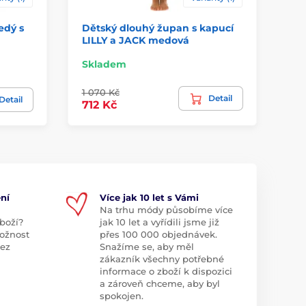
edý s
Dětský dlouhý župan s kapucí
Dí
LILLY a JACK medová
Skladem
2 
1 070 Kč
Detail
1 
Detail
712 Kč
ní
Více jak 10 let s Vámi
Na trhu módy působíme více
boží?
jak 10 let a vyřídili jsme již
ožnost
přes 100 000 objednávek.
bez
Snažíme se, aby měl
zákazník všechny potřebné
informace o zboží k dispozici
a zároveň chceme, aby byl
spokojen.