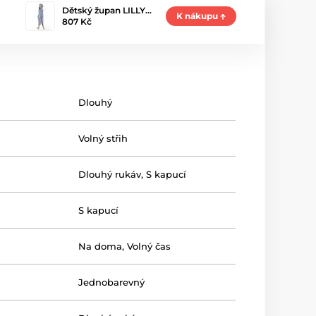
Dětský župan LILLY…
K nákupu
807 Kč
Dlouhý
Volný střih
Dlouhý rukáv
,
S kapucí
S kapucí
Na doma
,
Volný čas
Jednobarevný