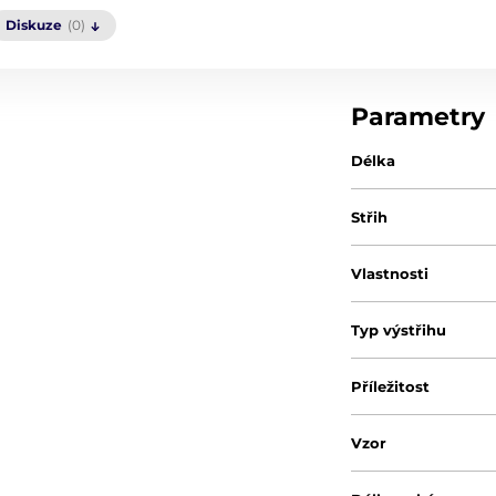
Diskuze
(0)
Parametry
Délka
Střih
Vlastnosti
Typ výstřihu
Příležitost
Vzor