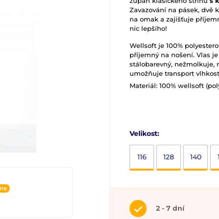
župan klasického střihu
s 
Zavazování na pásek, dvě 
na omak a zajišťuje příjem
nic lepšího!
Wellsoft je 100% polyestero
příjemný na nošení. Vlas je 
stálobarevný, nežmolkuje, 
umožňuje transport vlhkosti
Materiál: 100% wellsoft (po
Velikost:
116
128
140
ine
2 - 7 dní