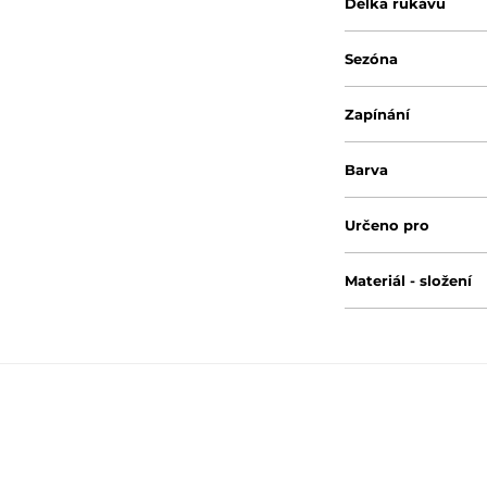
Délka rukávu
Sezóna
Zapínání
Barva
Určeno pro
Materiál - složení