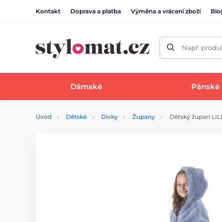
Kontakt
Doprava a platba
Výměna a vrácení zboží
Blo
Např. produk
Dámské
Pánské
Úvod
Dětské
Dívky
Župany
Dětský župan LIL