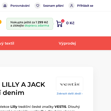
Porovnávání
Seznam přání
Přihlásit se
0
Nakupte ještě za
1 299 Kč
0 Kč
a získejte
dopravu zdarma
ý textil
Výprodej
 LILLY A JACK
í denim
Zobrazit další zboží ›
olekce
Lilly
tradiční české značky
VESTIS
. Dlouhý