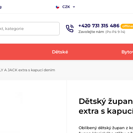
g
CZK
+420 731 315 486
offline
t, kategorie
Zavolejte nám
(Po-Pá 9-14)
Dětské
Bytov
LY A JACK extra s kapucí denim
Dětský župan
extra s kapuc
Oblíbený dětský župan z k