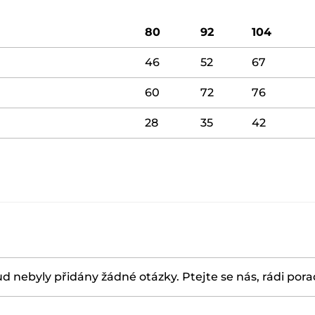
80
92
104
46
52
67
60
72
76
28
35
42
d nebyly přidány žádné otázky. Ptejte se nás, rádi por