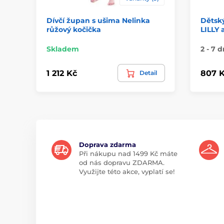
Dívčí župan s ušima Nelinka
Dětsk
růžový kočička
LILLY
Skladem
2 - 7 d
1 212 Kč
807 
Detail
Doprava zdarma
Při nákupu nad 1499 Kč máte
od nás dopravu ZDARMA.
Využijte této akce, vyplatí se!