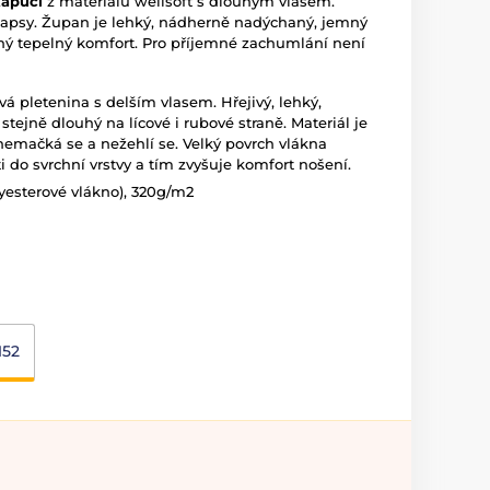
kapucí
z materiálu wellsoft s dlouhým vlasem.
kapsy. Župan je lehký, nádherně nadýchaný, jemný
ný tepelný komfort. Pro příjemné zachumlání není
vá pletenina s delším vlasem. Hřejivý, lehký,
stejně dlouhý na lícové i rubové straně. Materiál je
nemačká se a nežehlí se. Velký povrch vlákna
 do svrchní vrstvy a tím zvyšuje komfort nošení.
lyesterové vlákno), 320g/m2
152