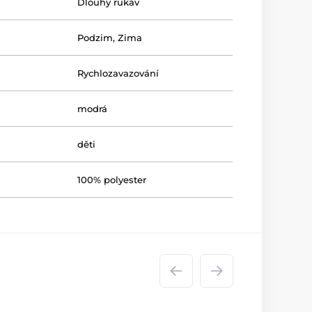
Dlouhý rukáv
Podzim
,
Zima
Rychlozavazování
modrá
děti
100% polyester