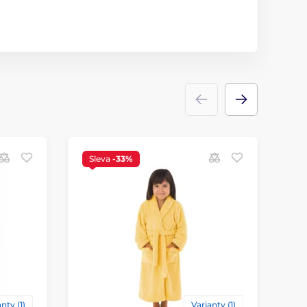
Sleva
-33%
nty (1)
Varianty (1)