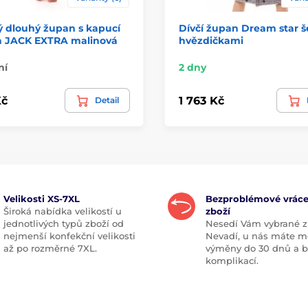
ý dlouhý župan s kapucí
Dívčí župan Dream star š
 a JACK EXTRA malinová
hvězdičkami
ní
2 dny
Kč
1 763 Kč
Detail
Velikosti XS-7XL
Bezproblémové vráce
Široká nabídka velikostí u
zboží
jednotlivých typů zboží od
Nesedí Vám vybrané z
nejmenší konfekční velikosti
Nevadí, u nás máte m
až po rozměrné 7XL.
výměny do 30 dnů a 
komplikací.