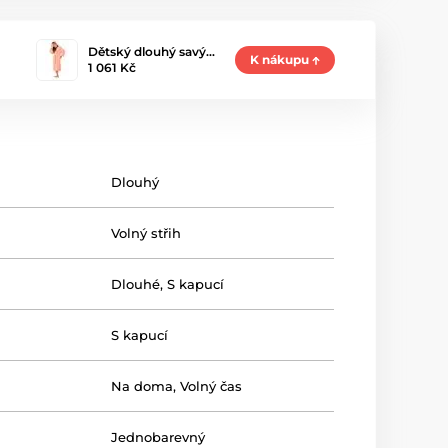
Dětský dlouhý savý…
K nákupu
1 061 Kč
Dlouhý
Volný střih
Dlouhé
,
S kapucí
S kapucí
Na doma
,
Volný čas
Jednobarevný