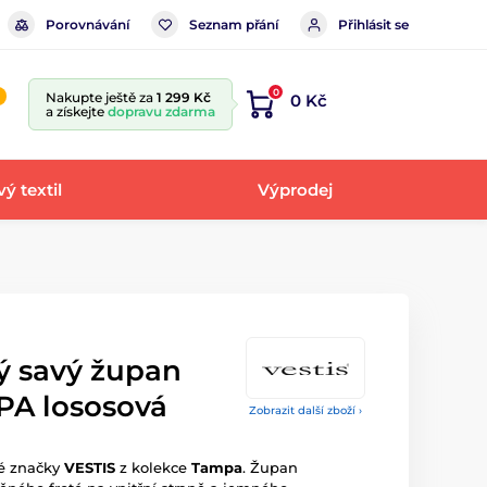
Porovnávání
Seznam přání
Přihlásit se
0
Nakupte ještě za
1 299 Kč
0 Kč
a získejte
dopravu zdarma
ý textil
Výprodej
ý savý župan
PA lososová
Zobrazit další zboží ›
ké značky
VESTIS
z kolekce
Tampa
. Župan