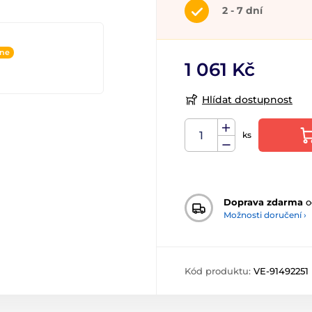
2 - 7 dní
ine
1 061 Kč
Hlídat dostupnost
ks
Doprava zdarma
o
Možnosti doručení ›
Kód produktu:
VE-91492251