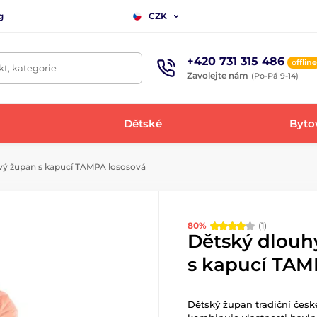
g
CZK
+420 731 315 486
offline
t, kategorie
Zavolejte nám
(Po-Pá 9-14)
Dětské
Bytov
vý župan s kapucí TAMPA lososová
80%
(1)
Dětský dlouh
s kapucí TAM
Dětský župan tradiční čes