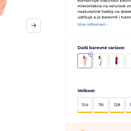
kombinuje vlastnosti bavln
mikrovlákna na velurové vn
neskutečně hebký na dotek.
udržuje a je barevně i tvaro
Více informací ›
Další barevné variace:
Velikost:
104
116
128