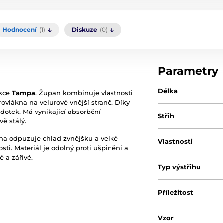
Hodnocení
(1)
Diskuze
(0)
Parametry
Délka
ekce
Tampa
. Župan kombinuje vlastnosti
ovlákna na velurové vnější straně. Díky
otek. Má vynikající absorbční
Střih
vě stálý.
na odpuzuje chlad zvnějšku a velké
Vlastnosti
i. Materiál je odolný proti ušpinění a
é a zářivé.
Typ výstřihu
Příležitost
Vzor