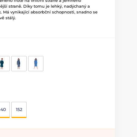
ěného froté na vnitřní straně a jemného
ější straně. Díky tomu je lehký, nadýchaný a
 Má vynikající absorbční schopnosti, snadno se
vě stálý.
140
152