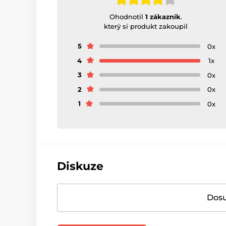
Ohodnotil
1 zákazník
.
který si produkt zakoupil
5
0x
4
1x
3
0x
2
0x
1
0x
Diskuze
Dosu