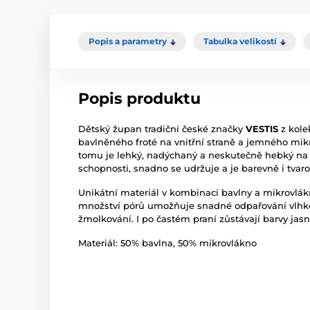
Popis a parametry
Tabulka velikostí
Popis produktu
Dětský župan tradiční české značky
VESTIS
z kol
bavlněného froté na vnitřní straně a jemného mikr
tomu je lehký, nadýchaný a neskutečně hebký na d
schopnosti, snadno se udržuje a je barevně i tvaro
Unikátní materiál v kombinaci bavlny a mikrovlák
množství pórů umožňuje snadné odpařování vlhkost
žmolkování. I po častém praní zůstávají barvy jasn
Materiál: 50% bavlna, 50% mikrovlákno