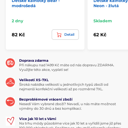
Dětské kalhotky Bear -
Dětské kalhotk
modrošedá
Neon - žlutá
2 dny
Skladem
82 Kč
62 Kč
Detail
Doprava zdarma
Při nákupu nad 1499 Kč máte od nás dopravu ZDARMA.
Využijte této akce, vyplatí se!
Velikosti XS-7XL
Široká nabídka velikostí u jednotlivých typů zboží od
nejmenší konfekční velikosti až po rozměrné 7XL.
Bezproblémové vrácení zboží
Nesedí Vám vybrané zboží? Nevadí, u nás máte možnost
výměny do 30 dnů a bez komplikací.
Více jak 10 let s Vámi
Na trhu módy působíme více jak 10 let a vyřídili jsme již přes
100 000 objednávek. Snažíme se, aby měl zákazník všechny