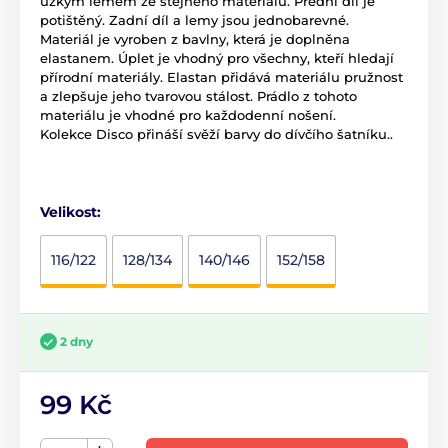
úzkým lemem ze stejného materiálu. Přední díl je
potištěný. Zadní díl a lemy jsou jednobarevné.
Materiál je vyroben z bavlny, která je doplněna
elastanem. Úplet je vhodný pro všechny, kteří hledají
přírodní materiály. Elastan přidává materiálu pružnost
a zlepšuje jeho tvarovou stálost. Prádlo z tohoto
materiálu je vhodné pro každodenní nošení.
Kolekce Disco přináší svěží barvy do dívčího šatníku..
Velikost:
116/122
128/134
140/146
152/158
2 dny
99 Kč