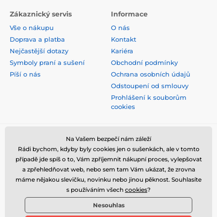
Zákaznický servis
Informace
Vše o nákupu
O nás
Doprava a platba
Kontakt
Nejčastější dotazy
Kariéra
Symboly praní a sušení
Obchodní podmínky
Píší o nás
Ochrana osobních údajů
Odstoupení od smlouvy
Prohlášení k souborům
cookies
Bezpečná platba kartou
Na Vašem bezpečí nám záleží
Rádi bychom, kdyby byly cookies jen o sušenkách, ale v tomto
případě jde spíš o to, Vám zpříjemnit nákupní proces, vylepšovat
a zpřehledňovat web, nebo sem tam Vám ukázat, že zrovna
máme nějakou slevičku, novinku nebo jinou pěknost. Souhlasíte
s používáním všech
cookies
?
Nesouhlas