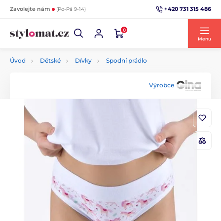
+420 731 315 486
Zavolejte nám
(Po-Pá 9-14)
0
Menu
Úvod
Dětské
Dívky
Spodní prádlo
Výrobce