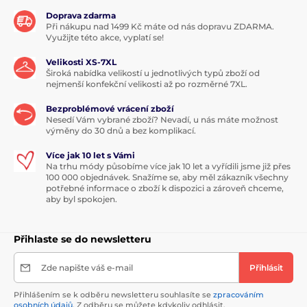
Doprava zdarma
Při nákupu nad 1499 Kč máte od nás dopravu ZDARMA.
Využijte této akce, vyplatí se!
Velikosti XS-7XL
Široká nabídka velikostí u jednotlivých typů zboží od
nejmenší konfekční velikosti až po rozměrné 7XL.
Bezproblémové vrácení zboží
Nesedí Vám vybrané zboží? Nevadí, u nás máte možnost
výměny do 30 dnů a bez komplikací.
Více jak 10 let s Vámi
Na trhu módy působíme více jak 10 let a vyřídili jsme již přes
100 000 objednávek. Snažíme se, aby měl zákazník všechny
potřebné informace o zboží k dispozici a zároveň chceme,
aby byl spokojen.
Přihlaste se do newsletteru
Zde napište váš e-mail
Přihlásit
Přihlášením se k odběru newsletteru souhlasíte se
zpracováním
osobních údajů
. Z odběru se můžete kdykoliv odhlásit.