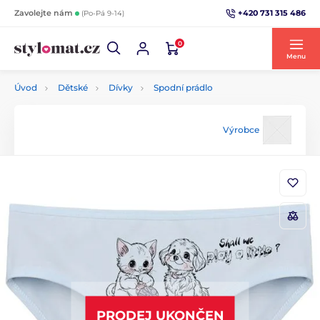
+420 731 315 486
Zavolejte nám
(Po-Pá 9-14)
0
Menu
Úvod
Dětské
Dívky
Spodní prádlo
Výrobce
PRODEJ UKONČEN