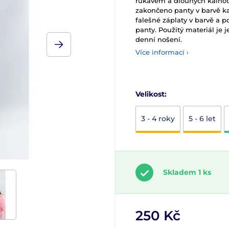
rukávem a dlouhých kalhot.
zakončeno panty v barvě ka
falešné záplaty v barvě a p
panty. Použitý materiál je
denní nošení.
Více informací ›
Velikost:
3 - 4 roky
5 - 6 let
Skladem 1 ks
250 Kč