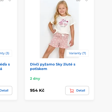
nty (3)
Varianty (7)
éďa s
Dívčí pyžamo Sky žluté s
Dě
vá
potiskem
lo
Sk
2 dny
54
954 Kč
Detail
Detail
47