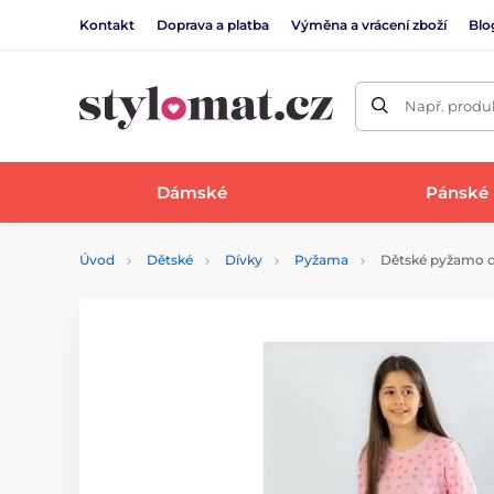
Kontakt
Doprava a platba
Výměna a vrácení zboží
Blo
Např. produk
Dámské
Pánské
Úvod
Dětské
Dívky
Pyžama
Dětské pyžamo dl