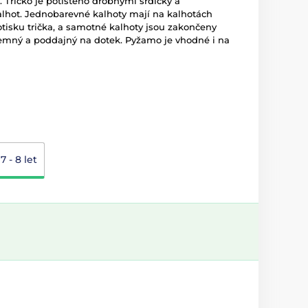
 Tričko je potištěno drobnými srdíčky a
lhot. Jednobarevné kalhoty mají na kalhotách
otisku trička, a samotné kalhoty jsou zakončeny
 jemný a poddajný na dotek. Pyžamo je vhodné i na
7 - 8 let