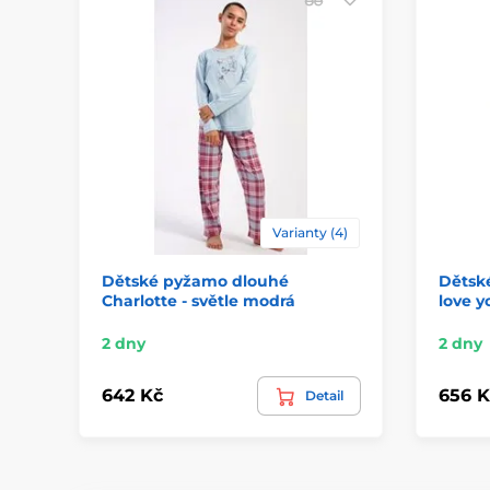
Varianty (4)
Dětské pyžamo dlouhé
Dětsk
Charlotte - světle modrá
love y
2 dny
2 dny
642 Kč
656 K
Detail