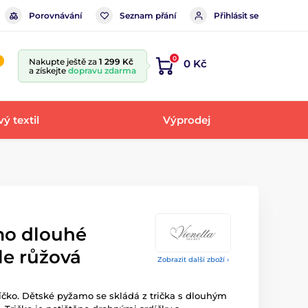
Porovnávání
Seznam přání
Přihlásit se
0
Nakupte ještě za
1 299 Kč
0 Kč
a získejte
dopravu zdarma
ý textil
Výprodej
mo dlouhé
tle růžová
Zobrazit další zboží ›
čko. Dětské pyžamo se skládá z trička s dlouhým