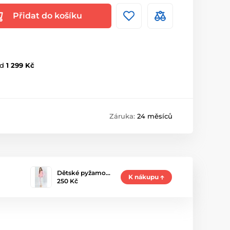
Přidat do košíku
d
1 299 Kč
Záruka:
24 měsíců
Dětské pyžamo…
K nákupu
250 Kč