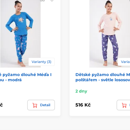
Varianty (3)
Varia
é pyžamo dlouhé Méďa I
Dětské pyžamo dlouhé M
ou - modrá
polštářem - světle lososo
2 dny
č
516 Kč
Detail