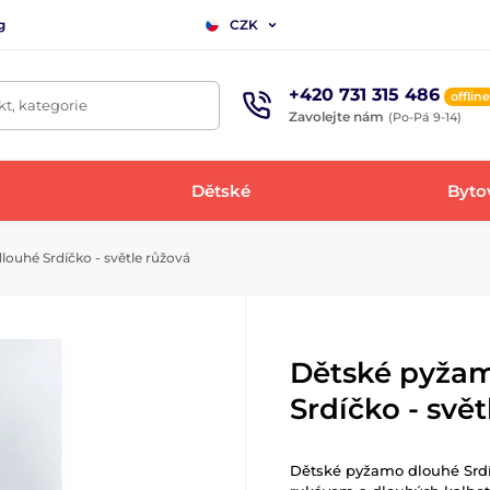
g
CZK
+420 731 315 486
offline
t, kategorie
Zavolejte nám
(Po-Pá 9-14)
Dětské
Bytov
ouhé Srdíčko - světle růžová
Dětské pyža
Srdíčko - svě
Dětské pyžamo dlouhé Srdí