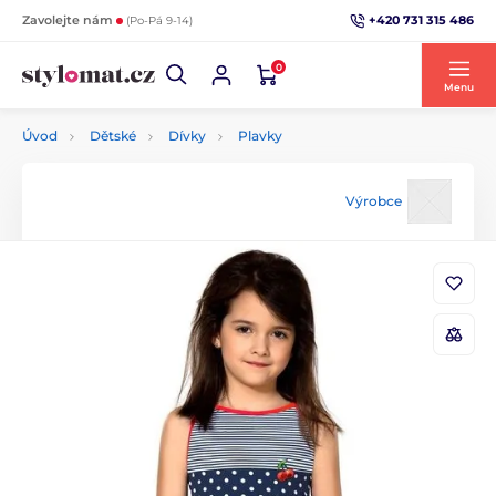
+420 731 315 486
Zavolejte nám
(Po-Pá 9-14)
0
Menu
Úvod
Dětské
Dívky
Plavky
Výrobce