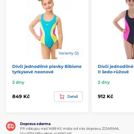
Varianty (2)
Dívčí jednodílné plavky Bibione
Dívčí jednodílné
tyrkysové neonové
II šedo-růžové
2 dny
2 dny
849 Kč
912 Kč
Detail
Doprava zdarma
Při nákupu nad 1499 Kč máte od nás dopravu ZDARMA.
Využijte této akce, vyplatí se!