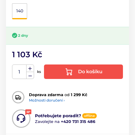
140
2 dny
1 103 Kč
Do košíku
ks
Doprava zdarma
od
1 299 Kč
Možnosti doručení ›
Potřebujete poradit?
offline
Zavolejte na
+420 731 315 486