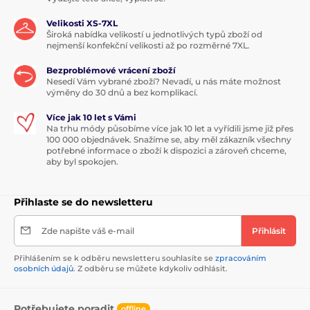
Velikosti XS-7XL
Široká nabídka velikostí u jednotlivých typů zboží od
nejmenší konfekční velikosti až po rozměrné 7XL.
Bezproblémové vrácení zboží
Nesedí Vám vybrané zboží? Nevadí, u nás máte možnost
výměny do 30 dnů a bez komplikací.
Více jak 10 let s Vámi
Na trhu módy působíme více jak 10 let a vyřídili jsme již přes
100 000 objednávek. Snažíme se, aby měl zákazník všechny
potřebné informace o zboží k dispozici a zároveň chceme,
aby byl spokojen.
Přihlaste se do newsletteru
Zde napište váš e-mail
Přihlásit
Přihlášením se k odběru newsletteru souhlasíte se
zpracováním
osobních údajů
. Z odběru se můžete kdykoliv odhlásit.
Potřebujete poradit
offline