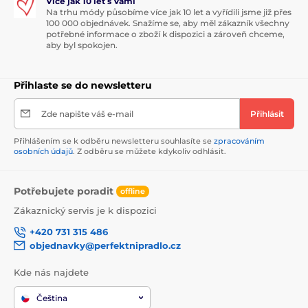
Více jak 10 let s Vámi
Na trhu módy působíme více jak 10 let a vyřídili jsme již přes
100 000 objednávek. Snažíme se, aby měl zákazník všechny
potřebné informace o zboží k dispozici a zároveň chceme,
aby byl spokojen.
Přihlaste se do newsletteru
Zde napište váš e-mail
Přihlásit
Přihlášením se k odběru newsletteru souhlasíte se
zpracováním
osobních údajů
. Z odběru se můžete kdykoliv odhlásit.
Potřebujete poradit
offline
Zákaznický servis je k dispozici
+420 731 315 486
objednavky@perfektnipradlo.cz
Kde nás najdete
Čeština