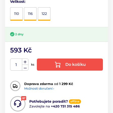
Velikost:
110
116
122
2 dny
593 Kč
Do košíku
ks
Doprava zdarma
od
1 299 Kč
Možnosti doručení ›
Potřebujete poradit?
offline
Zavolejte na
+420 731 315 486