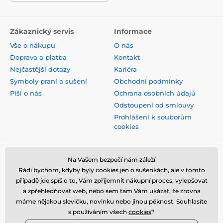
Zákaznický servis
Informace
Vše o nákupu
O nás
Doprava a platba
Kontakt
Nejčastější dotazy
Kariéra
Symboly praní a sušení
Obchodní podmínky
Píší o nás
Ochrana osobních údajů
Odstoupení od smlouvy
Prohlášení k souborům
cookies
Bezpečná platba kartou
Na Vašem bezpečí nám záleží
Rádi bychom, kdyby byly cookies jen o sušenkách, ale v tomto
případě jde spíš o to, Vám zpříjemnit nákupní proces, vylepšovat
a zpřehledňovat web, nebo sem tam Vám ukázat, že zrovna
máme nějakou slevičku, novinku nebo jinou pěknost. Souhlasíte
s používáním všech
cookies
?