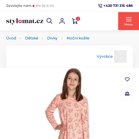
+420 731 315 486
Zavolejte nám
(Po-Pá 9-14)
0
Menu
Úvod
Dětské
Dívky
Noční košile
Výrobce