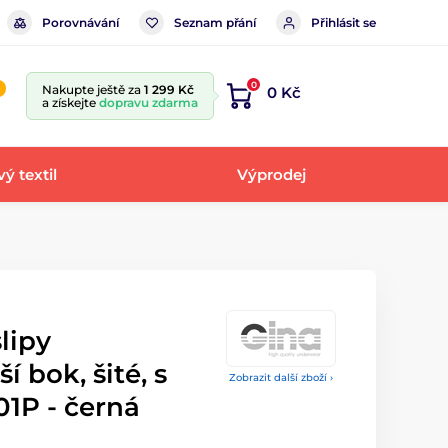
Porovnávání
Seznam přání
Přihlásit se
0
Nakupte ještě za
1 299 Kč
0 Kč
a získejte
dopravu zdarma
ý textil
Výprodej
lipy
í bok, šité, s
Zobrazit další zboží ›
1P - černá