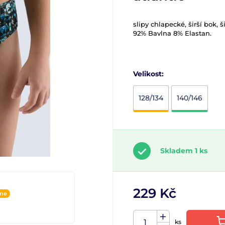
slipy chlapecké, širší bok, 
92% Bavlna 8% Elastan.
Velikost:
128/134
140/146
Skladem 1 ks
229 Kč
ine
ks