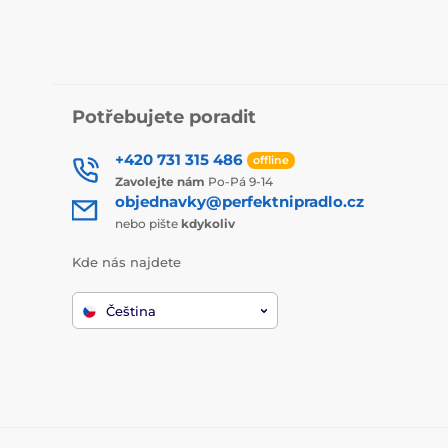
Potřebujete poradit
+420 731 315 486
offline
Zavolejte nám
Po-Pá 9-14
objednavky@perfektnipradlo.cz
nebo pište
kdykoliv
Kde nás najdete
Čeština