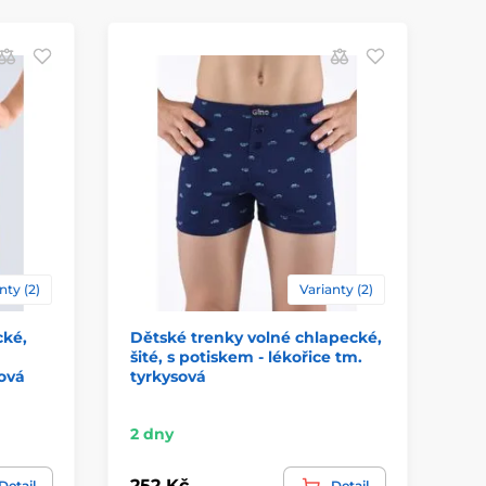
nty (2)
Varianty (2)
cké,
Dětské trenky volné chlapecké,
GI
šité, s potiskem - lékořice tm.
ch
sová
tyrkysová
be
ty
2 dny
2 
252 Kč
18
Detail
Detail