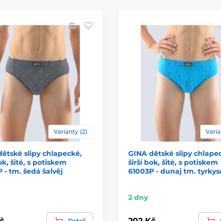
Varianty (2)
Varia
ětské slipy chlapecké,
GINA dětské slipy chlape
ok, šité, s potiskem
širší bok, šité, s potiskem
 - tm. šedá šalvěj
61003P - dunaj tm. tyrky
2 dny
č
202 Kč
Detail