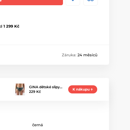
d
1 299 Kč
Záruka:
24 měsíců
GINA dětské slipy…
K nákupu
229 Kč
černá