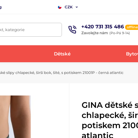
g
CZK
+420 731 315 486
offline
t, kategorie
Zavolejte nám
(Po-Pá 9-14)
Dětské
Bytov
é slipy chlapecké, širší bok, šité, s potiskem 21001P - černá atlantic
GINA dětské s
chlapecké, širš
potiskem 2100
atlantic