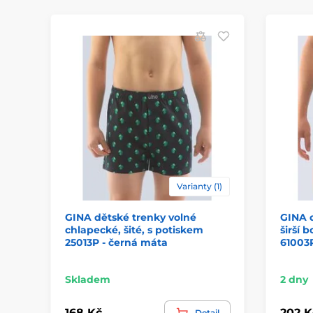
Varianty (1)
GINA dětské trenky volné
GINA d
chlapecké, šité, s potiskem
širší b
25013P - černá máta
61003P
Skladem
2 dny
168 Kč
202 K
Detail