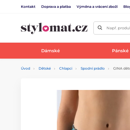
Kontakt
Doprava a platba
Výměna a vrácení zboží
Blo
Např. produk
Dámské
Pánské
Úvod
Dětské
Chlapci
Spodní prádlo
GINA dětsk