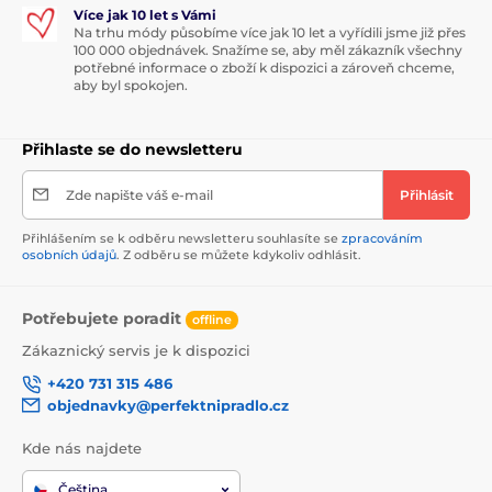
Více jak 10 let s Vámi
Na trhu módy působíme více jak 10 let a vyřídili jsme již přes
100 000 objednávek. Snažíme se, aby měl zákazník všechny
potřebné informace o zboží k dispozici a zároveň chceme,
aby byl spokojen.
Přihlaste se do newsletteru
Zde napište váš e-mail
Přihlásit
Přihlášením se k odběru newsletteru souhlasíte se
zpracováním
osobních údajů
. Z odběru se můžete kdykoliv odhlásit.
Potřebujete poradit
offline
Zákaznický servis je k dispozici
+420 731 315 486
objednavky@perfektnipradlo.cz
Kde nás najdete
Čeština