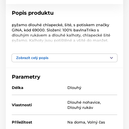
Popis produktu
pyžamo dlouhé chlapecké, šité, s potiskem značky
GINA, kód 69000. Složení: 100% bavlnaTriko s
dlouhým rukávem a dlouhé kalhoty, chlapecké šité
pyžamo. Kalhoty jsou potištěné a všité do manžet.
Triko je jednobarevné s malým solitérem.Materiál je
vyroben ze 100% bavlny. Úplet je vhodný pro všechny,
kteří hledají přírodní materiály. Prádlo z tohoto
Zobrazit celý popis
materiálu je vhodné pro každodenní nošení.. Kolekce:
Pyžama 2020
Parametry
Délka
Dlouhý
Dlouhé nohavice
,
Vlastnosti
Dlouhý rukáv
Příležitost
Na doma
,
Volný čas