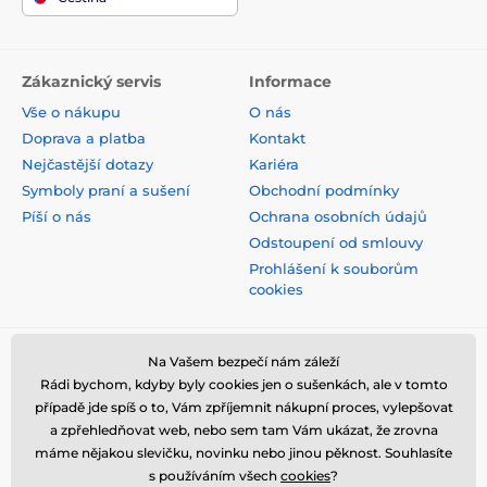
Zákaznický servis
Informace
Vše o nákupu
O nás
Doprava a platba
Kontakt
Nejčastější dotazy
Kariéra
Symboly praní a sušení
Obchodní podmínky
Píší o nás
Ochrana osobních údajů
Odstoupení od smlouvy
Prohlášení k souborům
cookies
Bezpečná platba kartou
Na Vašem bezpečí nám záleží
Rádi bychom, kdyby byly cookies jen o sušenkách, ale v tomto
případě jde spíš o to, Vám zpříjemnit nákupní proces, vylepšovat
a zpřehledňovat web, nebo sem tam Vám ukázat, že zrovna
máme nějakou slevičku, novinku nebo jinou pěknost. Souhlasíte
s používáním všech
cookies
?