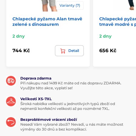
Varianty (7)
Chlapecké pyžamo Alan tmavě
Chlapecké pyža
zelené s dinosaurem
tmavě modré s 
2 dny
2 dny
744 Kč
656 Kč
Detail
Doprava zdarma
Při nákupu nad 1499 Kč máte od nás dopravu ZDARMA.
Využijte této akce, vyplatí se!
Velikosti XS-7XL
Široká nabídka velikostí u jednotlivých typů zboží od
nejmenší konfekční velikosti až po rozměrné 7XL.
Bezproblémové vrácení zboží
Nesedí Vám vybrané zboží? Nevadí, u nás máte možnost
výměny do 30 dnů a bez komplikací.