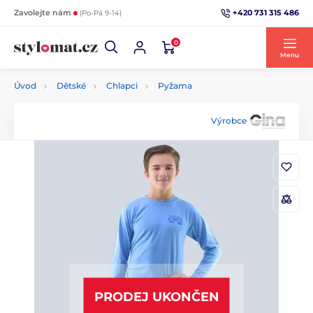
+420 731 315 486
Zavolejte nám
(Po-Pá 9-14)
0
Menu
Úvod
Dětské
Chlapci
Pyžama
Výrobce
PRODEJ UKONČEN