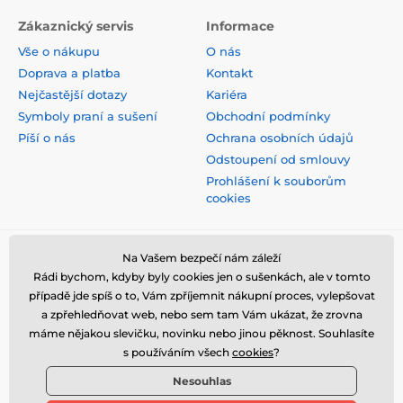
Zákaznický servis
Informace
Vše o nákupu
O nás
Doprava a platba
Kontakt
Nejčastější dotazy
Kariéra
Symboly praní a sušení
Obchodní podmínky
Píší o nás
Ochrana osobních údajů
Odstoupení od smlouvy
Prohlášení k souborům
cookies
Bezpečná platba kartou
Na Vašem bezpečí nám záleží
Rádi bychom, kdyby byly cookies jen o sušenkách, ale v tomto
případě jde spíš o to, Vám zpříjemnit nákupní proces, vylepšovat
a zpřehledňovat web, nebo sem tam Vám ukázat, že zrovna
máme nějakou slevičku, novinku nebo jinou pěknost. Souhlasíte
s používáním všech
cookies
?
Nesouhlas