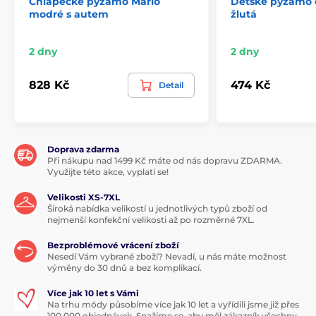
Chlapecké pyžamo Mario
Dětské pyžamo 
modré s autem
žlutá
2 dny
2 dny
828 Kč
474 Kč
Detail
Doprava zdarma
Při nákupu nad 1499 Kč máte od nás dopravu ZDARMA.
Využijte této akce, vyplatí se!
Velikosti XS-7XL
Široká nabídka velikostí u jednotlivých typů zboží od
nejmenší konfekční velikosti až po rozměrné 7XL.
Bezproblémové vrácení zboží
Nesedí Vám vybrané zboží? Nevadí, u nás máte možnost
výměny do 30 dnů a bez komplikací.
Více jak 10 let s Vámi
Na trhu módy působíme více jak 10 let a vyřídili jsme již přes
100 000 objednávek. Snažíme se, aby měl zákazník všechny