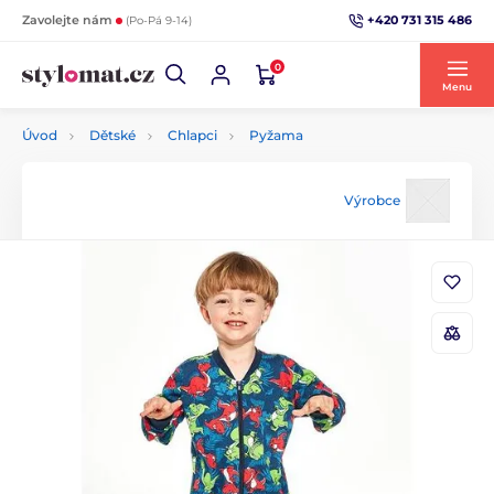
+420 731 315 486
Zavolejte nám
(Po-Pá 9-14)
0
Menu
Úvod
Dětské
Chlapci
Pyžama
Výrobce