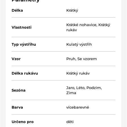
Délka
Krátký
Krátké nohavice
,
Krátký
Vlastnosti
rukáv
Typ výstřihu
Kulatý výstřih
Vzor
Pruh
,
Se vzorem
Délka rukávu
Krátký rukáv
Jaro
,
Léto
,
Podzim
,
Sezóna
Zima
Barva
vícebarevné
Určeno pro
děti