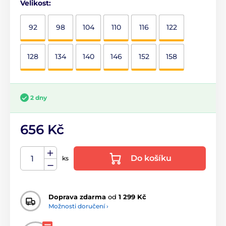
Velikost:
92
98
104
110
116
122
128
134
140
146
152
158
2 dny
656 Kč
Do košíku
ks
Doprava zdarma
od
1 299 Kč
Možnosti doručení ›