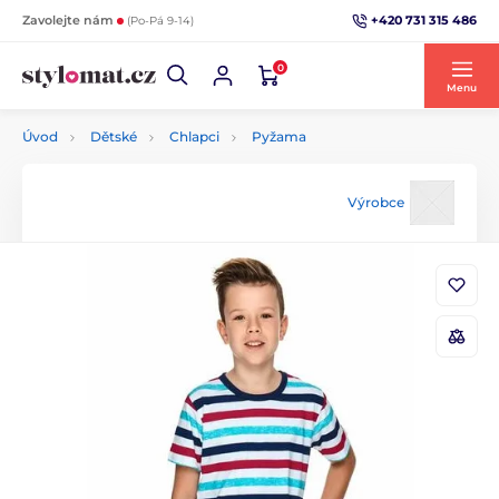
+420 731 315 486
Zavolejte nám
(Po-Pá 9-14)
0
Menu
Úvod
Dětské
Chlapci
Pyžama
Výrobce