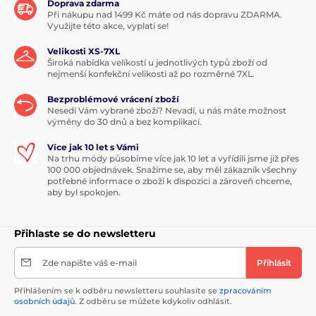
Doprava zdarma
Při nákupu nad 1499 Kč máte od nás dopravu ZDARMA.
Využijte této akce, vyplatí se!
Velikosti XS-7XL
Široká nabídka velikostí u jednotlivých typů zboží od
nejmenší konfekční velikosti až po rozměrné 7XL.
Bezproblémové vrácení zboží
Nesedí Vám vybrané zboží? Nevadí, u nás máte možnost
výměny do 30 dnů a bez komplikací.
Více jak 10 let s Vámi
Na trhu módy působíme více jak 10 let a vyřídili jsme již přes
100 000 objednávek. Snažíme se, aby měl zákazník všechny
potřebné informace o zboží k dispozici a zároveň chceme,
aby byl spokojen.
Přihlaste se do newsletteru
Zde napište váš e-mail
Přihlásit
Přihlášením se k odběru newsletteru souhlasíte se
zpracováním
osobních údajů
. Z odběru se můžete kdykoliv odhlásit.