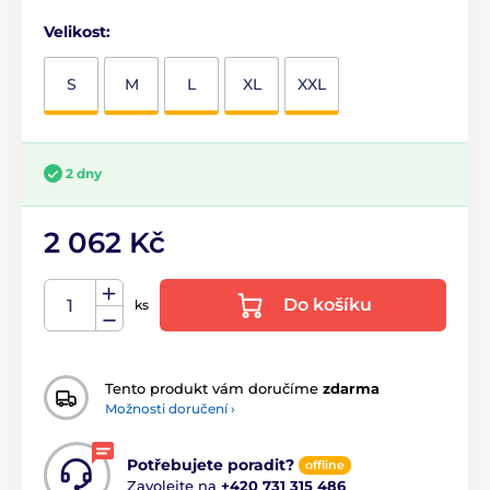
Velikost:
S
M
L
XL
XXL
2 dny
2 062 Kč
Do košíku
ks
Tento produkt vám doručíme
zdarma
Možnosti doručení ›
Potřebujete poradit?
offline
Zavolejte na
+420 731 315 486