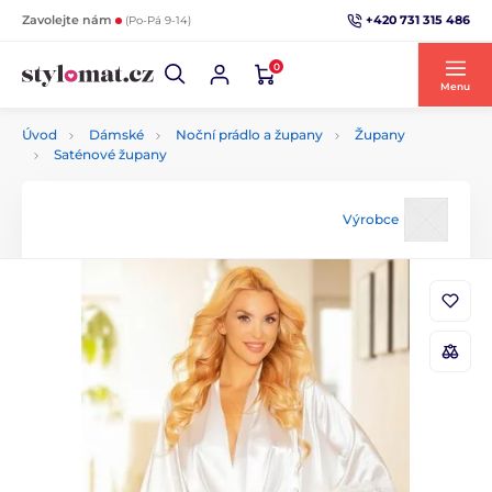
+420 731 315 486
Zavolejte nám
(Po-Pá 9-14)
0
Menu
Úvod
Dámské
Noční prádlo a župany
Župany
Saténové župany
Výrobce