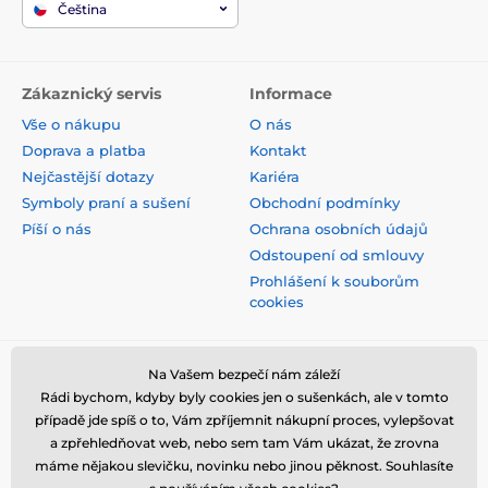
Čeština
Zákaznický servis
Informace
Vše o nákupu
O nás
Doprava a platba
Kontakt
Nejčastější dotazy
Kariéra
Symboly praní a sušení
Obchodní podmínky
Píší o nás
Ochrana osobních údajů
Odstoupení od smlouvy
Prohlášení k souborům
cookies
Bezpečná platba kartou
Na Vašem bezpečí nám záleží
Rádi bychom, kdyby byly cookies jen o sušenkách, ale v tomto
případě jde spíš o to, Vám zpříjemnit nákupní proces, vylepšovat
a zpřehledňovat web, nebo sem tam Vám ukázat, že zrovna
máme nějakou slevičku, novinku nebo jinou pěknost. Souhlasíte