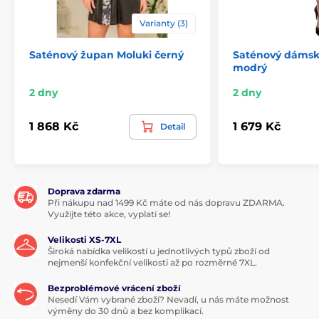
Varianty (3)
Saténový župan Moluki černý
Saténový dámsk
modrý
2 dny
2 dny
1 868 Kč
1 679 Kč
Detail
Doprava zdarma
Při nákupu nad 1499 Kč máte od nás dopravu ZDARMA.
Využijte této akce, vyplatí se!
Velikosti XS-7XL
Široká nabídka velikostí u jednotlivých typů zboží od
nejmenší konfekční velikosti až po rozměrné 7XL.
Bezproblémové vrácení zboží
Nesedí Vám vybrané zboží? Nevadí, u nás máte možnost
výměny do 30 dnů a bez komplikací.