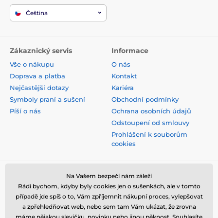
Čeština
Zákaznický servis
Informace
Vše o nákupu
O nás
Doprava a platba
Kontakt
Nejčastější dotazy
Kariéra
Symboly praní a sušení
Obchodní podmínky
Píší o nás
Ochrana osobních údajů
Odstoupení od smlouvy
Prohlášení k souborům
cookies
Bezpečná platba kartou
Na Vašem bezpečí nám záleží
Rádi bychom, kdyby byly cookies jen o sušenkách, ale v tomto
případě jde spíš o to, Vám zpříjemnit nákupní proces, vylepšovat
a zpřehledňovat web, nebo sem tam Vám ukázat, že zrovna
máme nějakou slevičku, novinku nebo jinou pěknost. Souhlasíte