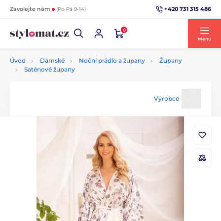
+420 731 315 486
Zavolejte nám
(Po-Pá 9-14)
0
Menu
Úvod
Dámské
Noční prádlo a župany
Župany
Saténové župany
Výrobce