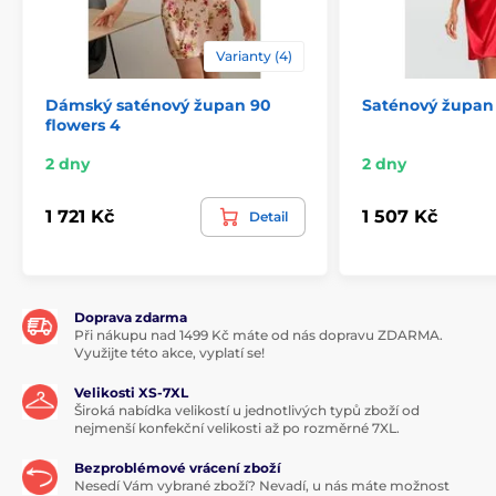
Varianty (4)
Dámský saténový župan 90
Saténový župan
flowers 4
2 dny
2 dny
1 721 Kč
1 507 Kč
Detail
Doprava zdarma
Při nákupu nad 1499 Kč máte od nás dopravu ZDARMA.
Využijte této akce, vyplatí se!
Velikosti XS-7XL
Široká nabídka velikostí u jednotlivých typů zboží od
nejmenší konfekční velikosti až po rozměrné 7XL.
Bezproblémové vrácení zboží
Nesedí Vám vybrané zboží? Nevadí, u nás máte možnost