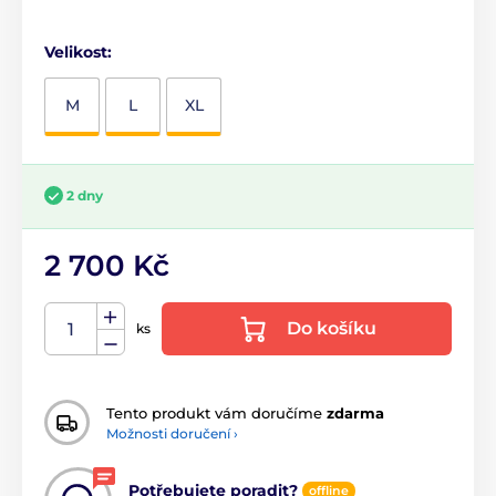
Velikost:
M
L
XL
2 dny
2 700 Kč
Do košíku
ks
Tento produkt vám doručíme
zdarma
Možnosti doručení ›
Potřebujete poradit?
offline