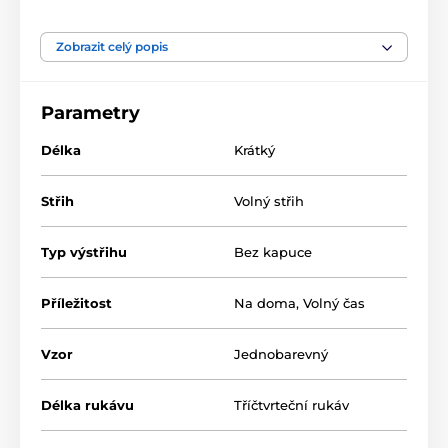
dárkově baleno v luxusní krabičce. Vhodný jako dárek,
který potěší každou ženu. Materiál: 100%
satén/polyester
Zobrazit celý popis
Parametry
Délka
Krátký
Střih
Volný střih
Typ výstřihu
Bez kapuce
Příležitost
Na doma
,
Volný čas
Vzor
Jednobarevný
Délka rukávu
Tříčtvrteční rukáv