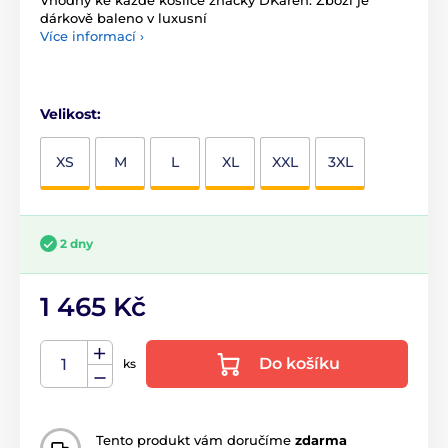
Vhodný ke každé košilce značky DKaren. Zboží je
dárkově baleno v luxusní
Více informací ›
Velikost:
XS
M
L
XL
XXL
3XL
2 dny
1 465 Kč
Do košíku
ks
Tento produkt vám doručíme
zdarma