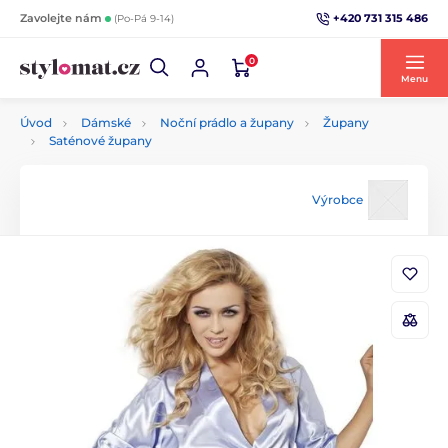
+420 731 315 486
Zavolejte nám
(Po-Pá 9-14)
0
Menu
Úvod
Dámské
Noční prádlo a župany
Župany
Saténové župany
Výrobce