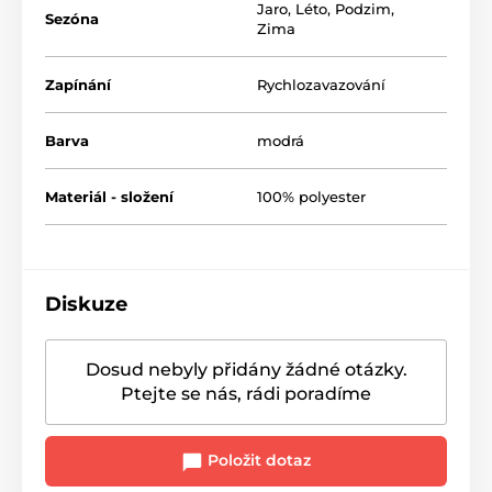
Jaro
,
Léto
,
Podzim
,
Sezóna
Zima
Zapínání
Rychlozavazování
Barva
modrá
Materiál - složení
100% polyester
Diskuze
Dosud nebyly přidány žádné otázky.
Ptejte se nás, rádi poradíme
Položit dotaz