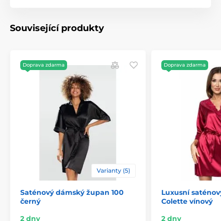
Související produkty
Doprava zdarma
Doprava zdarma
Varianty (5)
Saténový dámský župan 100
Luxusní saténo
černý
Colette vínový
2 dny
2 dny