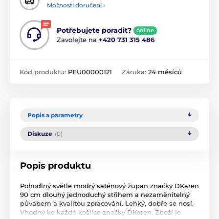
Možnosti doručení ›
Potřebujete poradit?
online
Zavolejte na
+420 731 315 486
Kód produktu:
PEU00000121
Záruka:
24 měsíců
Popis a parametry
Diskuze
(0)
Popis produktu
Pohodlný světle modrý saténový župan značky DKaren
90 cm dlouhý jednoduchý střihem a nezaměnitelný
půvabem a kvalitou zpracování. Lehký, dobře se nosí.
Vhodný ke každé košilce značky DKaren. Zboží je