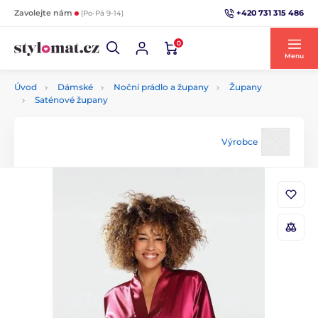
+420 731 315 486
Zavolejte nám
(Po-Pá 9-14)
0
Menu
Úvod
Dámské
Noční prádlo a župany
Župany
Saténové župany
Výrobce