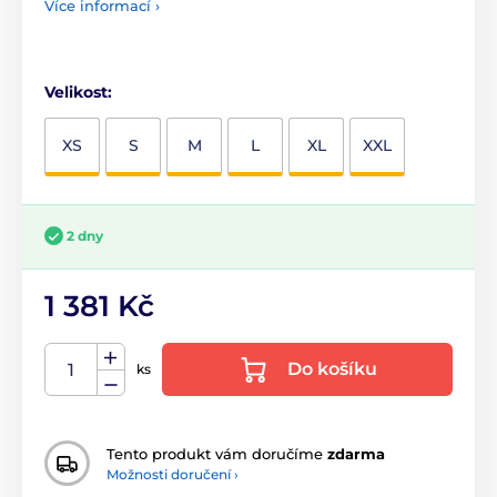
Více informací ›
Velikost:
XS
S
M
L
XL
XXL
2 dny
1 381 Kč
Do košíku
ks
Tento produkt vám doručíme
zdarma
Možnosti doručení ›