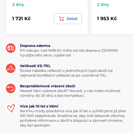
2 dny
2 dny
1 721 Kč
1 953 Kč
Detail
Doprava zdarma
Při nákupu nad 1499 Kč máte od nás dopravu ZDARMA.
Využijte této akce, vyplatí se!
Velikosti XS-7XL
Široká nabídka velikostí u jednotlivých typů zboží od
nejmenší konfekční velikosti až po rozměrné 7XL.
Bezproblémové vrácení zboží
Nesedí Vám vybrané zboží? Nevadí, u nás máte možnost
výměny do 30 dnů a bez komplikací.
Více jak 10 let s Vámi
Na trhu módy působíme více jak 10 let a vyřídili jsme již přes
100 000 objednávek. Snažíme se, aby měl zákazník všechny
potřebné informace o zboží k dispozici a zároveň chceme,
aby byl spokojen.