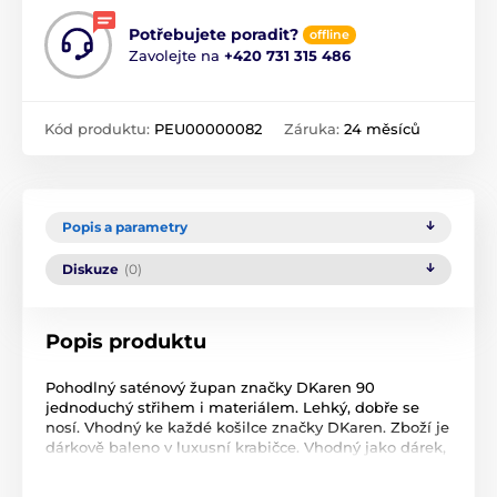
Potřebujete poradit?
offline
Zavolejte na
+420 731 315 486
Kód produktu:
PEU00000082
Záruka:
24 měsíců
Popis a parametry
Diskuze
(0)
Popis produktu
Pohodlný saténový župan značky DKaren 90
jednoduchý střihem i materiálem. Lehký, dobře se
nosí. Vhodný ke každé košilce značky DKaren. Zboží je
dárkově baleno v luxusní krabičce. Vhodný jako dárek,
který potěší každou ženu. Materiál: 100%
satén/polyester