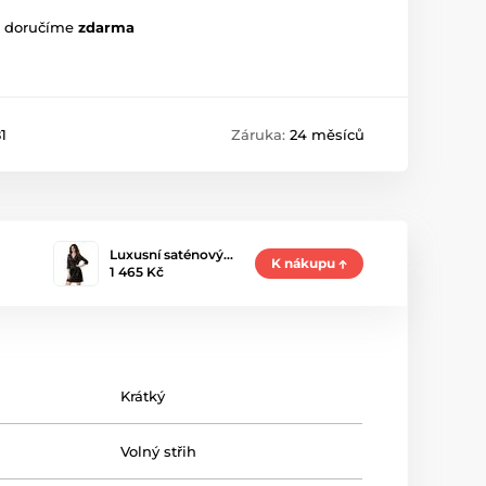
m doručíme
zdarma
1
Záruka:
24 měsíců
Luxusní saténový…
K nákupu
1 465 Kč
Krátký
Volný střih