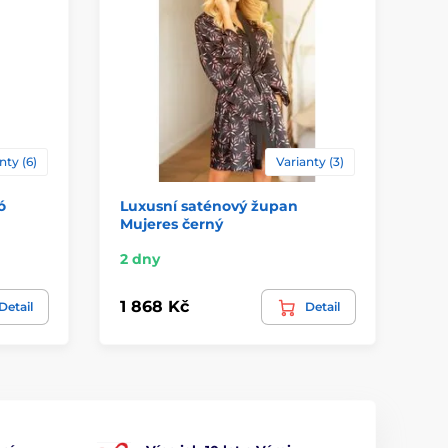
nty (6)
Varianty (3)
ó
Luxusní saténový župan
Sa
Mujeres černý
2 dny
2 
1 868 Kč
1 
Detail
Detail