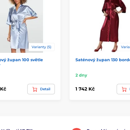
Varianty (5)
Varia
vý župan 100 světle
Saténový župan 130 bord
ý
2 dny
 Kč
1 742 Kč
Detail