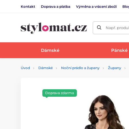
Kontakt
Doprava a platba
Výměna a vrácení zboží
Blo
Např. produk
Dámské
Pánské
Úvod
Dámské
Noční prádlo a župany
Župany
Doprava zdarma