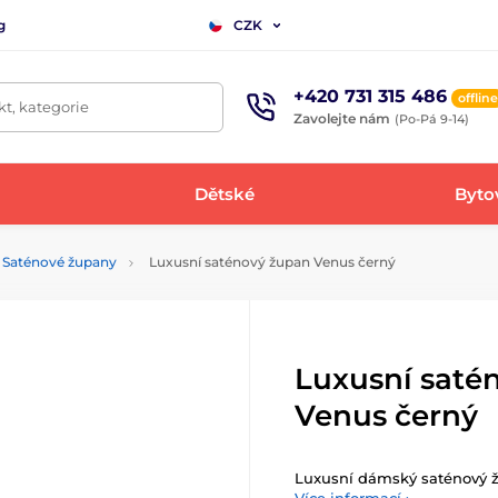
g
CZK
+420 731 315 486
offline
t, kategorie
Zavolejte nám
(Po-Pá 9-14)
Dětské
Bytov
Saténové župany
Luxusní saténový župan Venus černý
Luxusní saté
Venus černý
Luxusní dámský saténový ž