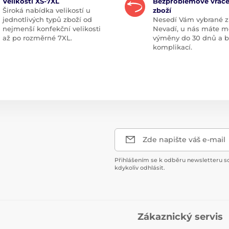
Velikosti XS-7XL
Bezproblémové vráce
Široká nabídka velikostí u
zboží
jednotlivých typů zboží od
Nesedí Vám vybrané z
nejmenší konfekční velikosti
Nevadí, u nás máte m
až po rozměrné 7XL.
výměny do 30 dnů a 
komplikací.
Zde napište váš e-mail
Přihlášením se k odběru newsletteru s
kdykoliv odhlásit.
Zákaznický servis