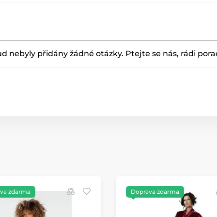
d nebyly přidány žádné otázky. Ptejte se nás, rádi por
va zdarma
Doprava zdarma