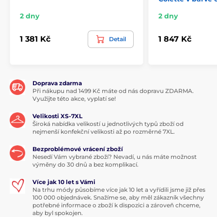
2 dny
2 dny
1 381 Kč
1 847 Kč
Detail
Doprava zdarma
Při nákupu nad 1499 Kč máte od nás dopravu ZDARMA.
Využijte této akce, vyplatí se!
Velikosti XS-7XL
Široká nabídka velikostí u jednotlivých typů zboží od
nejmenší konfekční velikosti až po rozměrné 7XL.
Bezproblémové vrácení zboží
Nesedí Vám vybrané zboží? Nevadí, u nás máte možnost
výměny do 30 dnů a bez komplikací.
Více jak 10 let s Vámi
Na trhu módy působíme více jak 10 let a vyřídili jsme již přes
100 000 objednávek. Snažíme se, aby měl zákazník všechny
potřebné informace o zboží k dispozici a zároveň chceme,
aby byl spokojen.