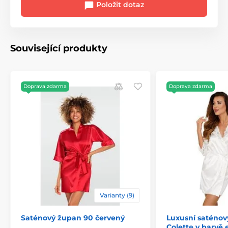
Položit dotaz
Související produkty
Doprava zdarma
Doprava zdarma
Varianty (9)
Saténový župan 90 červený
Luxusní saténo
Colette v barvě 