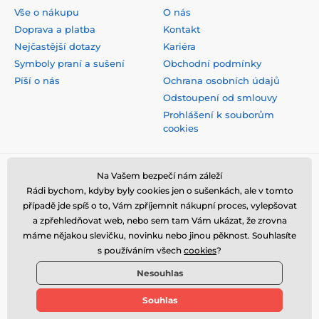
Vše o nákupu
O nás
Doprava a platba
Kontakt
Nejčastější dotazy
Kariéra
Symboly praní a sušení
Obchodní podmínky
Píší o nás
Ochrana osobních údajů
Odstoupení od smlouvy
Prohlášení k souborům
cookies
Bezpečná platba kartou
Na Vašem bezpečí nám záleží
Rádi bychom, kdyby byly cookies jen o sušenkách, ale v tomto
případě jde spíš o to, Vám zpříjemnit nákupní proces, vylepšovat
a zpřehledňovat web, nebo sem tam Vám ukázat, že zrovna
máme nějakou slevičku, novinku nebo jinou pěknost. Souhlasíte
s používáním všech
cookies
?
Nesouhlas
Souhlas
© 2026 www.stylomat.cz ⦁ E-shop vytvořila
SIMPLIA.cz