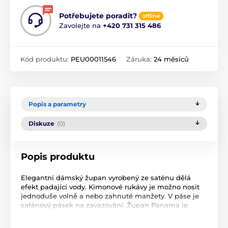
Potřebujete poradit?
offline
Zavolejte na
+420 731 315 486
Kód produktu:
PEU00011546
Záruka:
24 měsíců
Popis a parametry
Diskuze
(0)
Popis produktu
Elegantní dámský župan vyrobený ze saténu dělá
efekt padající vody. Kimonové rukávy je možno nosit
jednoduše volně a nebo zahnuté manžety. V páse je
saténový pásek na zavazování. Župan Panama je
vhodným kompletem k saténové košilce značky
Kalimo. Materiál poskytuje měkkost na vnitřní straně a