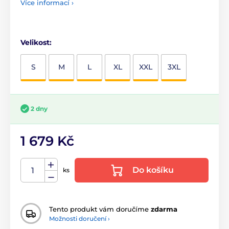
Více informací ›
Velikost:
S
M
L
XL
XXL
3XL
2 dny
1 679 Kč
Do košíku
ks
Tento produkt vám doručíme
zdarma
Možnosti doručení ›