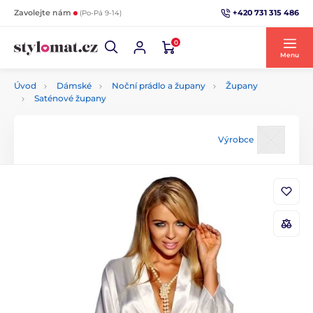
+420 731 315 486
Zavolejte nám
(Po-Pá 9-14)
0
Menu
Úvod
Dámské
Noční prádlo a župany
Župany
Saténové župany
Výrobce