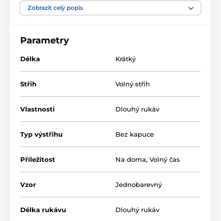
vysoký lesk na vnější straně. Celková délka měřená od
Zobrazit celý popis
bočního švu je 89 cm. Župan je zabalen v elegantním
dárkovem balení, takže může být ideální volbou na
dárek pro někoho výjimečného. Materiál: 97%
Parametry
polyester, 3% elastan
Délka
Krátký
Střih
Volný střih
Vlastnosti
Dlouhý rukáv
Typ výstřihu
Bez kapuce
Příležitost
Na doma
,
Volný čas
Vzor
Jednobarevný
Délka rukávu
Dlouhý rukáv