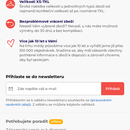
Velikosti XS-7XL
Široká nabídka velikostí u jednotlivých typů zboží od
nejmenší konfekční velikosti až po rozměrné 7XL.
Bezproblémové vrácení zboží
Nesedí Vám vybrané zboží? Nevadí, u nás máte možnost
výměny do 30 dnů a bez komplikací.
Více jak 10 let s Vámi
Na trhu módy působíme více jak 10 let a vyřídili jsme již přes
100 000 objednávek. Snažíme se, aby měl zákazník všechny
potřebné informace o zboží k dispozici a zároveň chceme,
aby byl spokojen.
Přihlaste se do newsletteru
Zde napište váš e-mail
Přihlásit
Přihlášením se k odběru newsletteru souhlasíte se
zpracováním
osobních údajů
. Z odběru se můžete kdykoliv odhlásit.
Potřebujete poradit
offline
Zákaznický servis je k dispozici