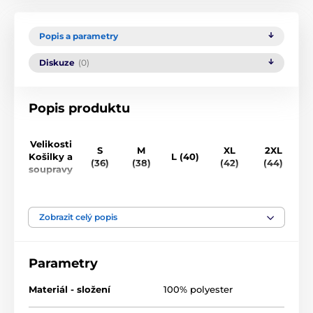
Popis a parametry
Diskuze
(0)
Popis produktu
Velikosti
S
M
XL
2XL
Košilky a
L (40)
(36)
(38)
(42)
(44)
(
soupravy
Obvod
84-
90-
96-
102-
110-
1
hrudníku
88cm
94cm
100cm
106cm
114cm
1
Zobrazit celý popis
(cm)
Obvod
80-
85-
95-
105-
110-
1
Parametry
pod prsy
85cm
90cm
100cm
110cm
115cm
1
(cm)
Materiál - složení
100% polyester
Obvod