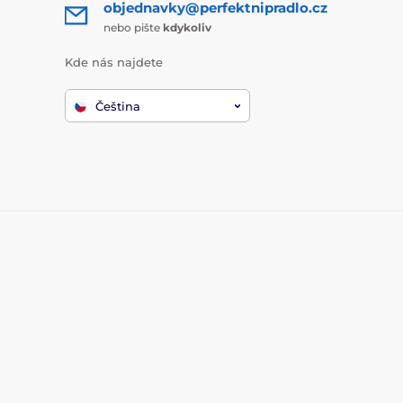
objednavky@perfektnipradlo.cz
nebo pište
kdykoliv
Kde nás najdete
Čeština