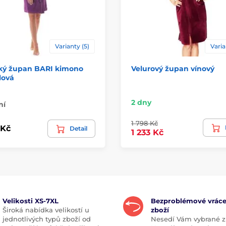
Varianty (5)
Varia
ý župan BARI kimono
Velurový župan vínový
alová
2 dny
ní
1 798 Kč
 Kč
Detail
1 233 Kč
Velikosti XS-7XL
Bezproblémové vráce
Široká nabídka velikostí u
zboží
jednotlivých typů zboží od
Nesedí Vám vybrané z