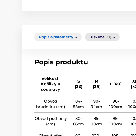
Popis a parametry
Diskuze
(0)
Popis produktu
Velikosti
S
M
X
Košilky a
L (40)
(36)
(38)
(4
soupravy
Obvod
84-
90-
96-
10
hrudníku (cm)
88cm
94cm
100cm
10
Obvod pod prsy
80-
85-
95-
10
(cm)
85cm
90cm
100cm
11
Obvod přes
90-
100-
105-
11