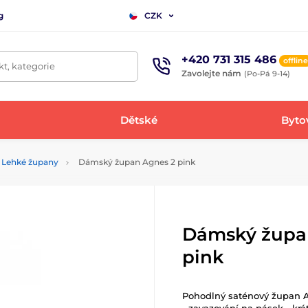
g
CZK
+420 731 315 486
offline
t, kategorie
Zavolejte nám
(Po-Pá 9-14)
Dětské
Bytov
Lehké župany
Dámský župan Agnes 2 pink
Dámský župa
pink
Pohodlný saténový župan A