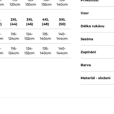
Příležitost
5cm
120cm
130cm
135cm
140cm
Vzor
L
2XL
3XL
4XL
5XL
)
(44)
(46)
(48)
(50)
Délka rukávu
-
116-
124-
135-
140-
cm
124cm
132cm
140cm
144cm
Sezóna
-
116-
124-
135-
140-
Zapínání
cm
124cm
132cm
140cm
144cm
Barva
Materiál - složení