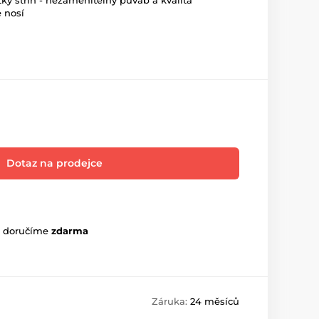
tký střih - nezaměnitelný půvab a kvalita
e nosí
Dotaz na prodejce
m doručíme
zdarma
Záruka:
24 měsíců