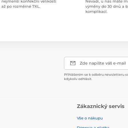
nejmenší konfekční velikosti
Nevadí, u nás máte m
až po rozměrné 7XL.
výměny do 30 dnů a 
komplikací.
Zde napište váš e-mail
Přihlášením se k odběru newsletteru s
kdykoliv odhlásit.
Zákaznický servis
Vše o nákupu
Doprava a platba