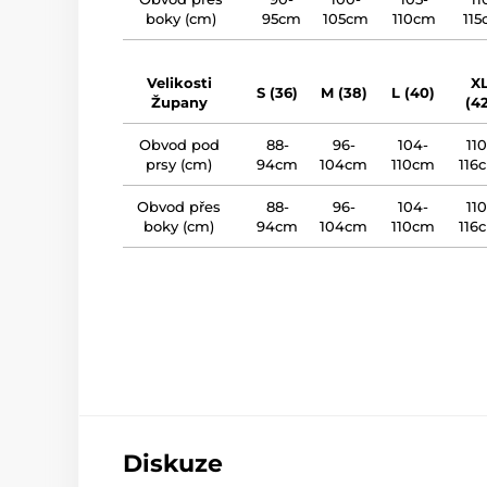
boky (cm)
95cm
105cm
110cm
11
Velikosti
X
S (36)
M (38)
L (40)
Župany
(42
Obvod pod
88-
96-
104-
110
prsy (cm)
94cm
104cm
110cm
116
Obvod přes
88-
96-
104-
110
boky (cm)
94cm
104cm
110cm
116
Diskuze