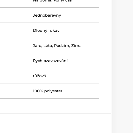
Na doma
,
Volný čas
Jednobarevný
Dlouhý rukáv
Jaro
,
Léto
,
Podzim
,
Zima
Rychlozavazování
růžová
100% polyester