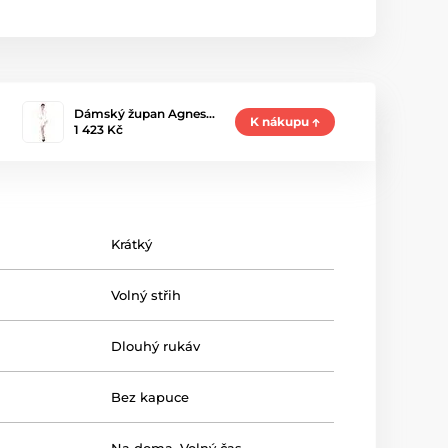
Dámský župan Agnes…
K nákupu
1 423 Kč
Krátký
Volný střih
Dlouhý rukáv
Bez kapuce