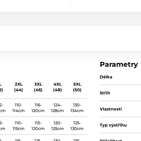
Parametry
Délka
L
2XL
3XL
4XL
5XL
2)
(44)
(46)
(48)
(50)
Střih
2-
110-
116-
124-
130-
Vlastnosti
6cm
114cm
120cm
128cm
134cm
5-
110-
115-
120-
125-
Typ výstřihu
0cm
115cm
120cm
125cm
130cm
0-
115-
125-
130-
135-