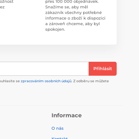
ožnost
přes 100 000 objednávek.
bez
Snažíme se, aby měl
zákazník všechny potřebné
informace o zboží k dispozici
a zároveň chceme, aby byl
spokojen.
Přihlásit
ouhlasíte se
zpracováním osobních údajů
. Z odběru se můžete
Informace
O nás
Kontakt