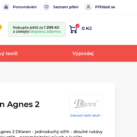
Porovnávání
Seznam přání
Přihlásit se
0
Nakupte ještě za
1 299 Kč
0 Kč
a získejte
dopravu zdarma
ý textil
Výprodej
n Agnes 2
Zobrazit další zboží ›
gnes 2 DKaren - jednoduchý střih - dlouhé rukávy