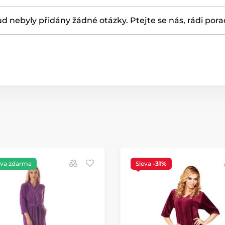
d nebyly přidány žádné otázky. Ptejte se nás, rádi por
va zdarma
Sleva
-31%