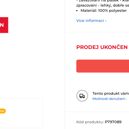
- zavazování na pásek - krá
zpracování - lehký, dobře s
Materiál: 100% polyester
Více informací ›
EN
PRODEJ UKONČEN
Tento produkt vá
Možnosti doručení ›
ine
Kód produktu:
P797089