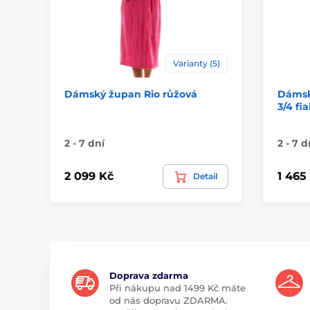
Varianty (5)
Dámský župan Rio růžová
Dámsk
3/4 fi
2 - 7 dní
2 - 7 d
2 099 Kč
1 465
Detail
Doprava zdarma
Při nákupu nad 1499 Kč máte
od nás dopravu ZDARMA.