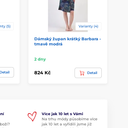
nty (5)
Varianty (4)
Dámský župan krátký Barbara -
Dá
tmavě modrá
ka
2 dny
Sk
Detail
824 Kč
1 
Detail
ní
Více jak 10 let s Vámi
Na trhu módy působíme více
boží?
jak 10 let a vyřídili jsme již