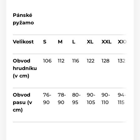
Pánské
pyžamo
Velikost
S
M
L
XL
XXL
XXXL
Obvod
106
112
116
122
128
132
hrudníku
(v cm)
Obvod
76-
78-
80-
90-
90-
94-
pasu (v
90
90
95
105
110
115
cm)