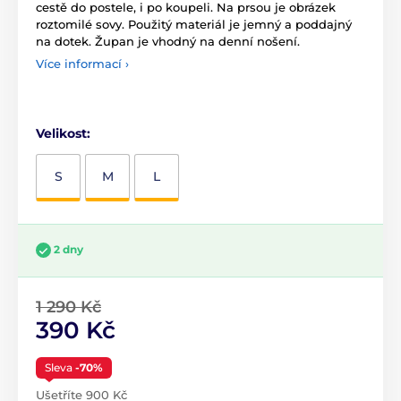
cestě do postele, i po koupeli. Na prsou je obrázek
roztomilé sovy. Použitý materiál je jemný a poddajný
na dotek. Župan je vhodný na denní nošení.
Více informací ›
Velikost:
S
M
L
2 dny
1 290 Kč
390 Kč
Sleva
-70%
Ušetříte 900 Kč