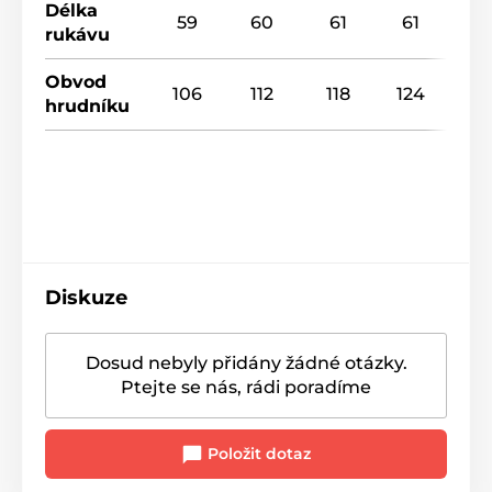
Délka
59
60
61
61
rukávu
Obvod
106
112
118
124
hrudníku
Diskuze
Dosud nebyly přidány žádné otázky.
Ptejte se nás, rádi poradíme
Položit dotaz