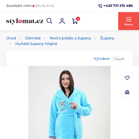
+420 731 315 486
Zavolejte nám
(Po-Pá 9-14)
0
Menu
Úvod
Dámské
Noční prádlo a župany
Župany
Huňaté župany hřejivé
Výrobce