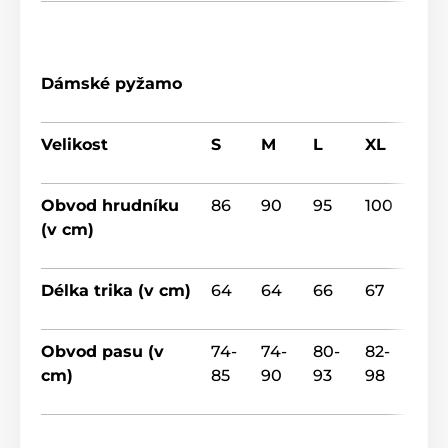
Dámské pyžamo
Velikost
S
M
L
XL
Obvod hrudníku
86
90
95
100
(v cm)
Délka trika (v cm)
64
64
66
67
Obvod pasu (v
74-
74-
80-
82-
cm)
85
90
93
98