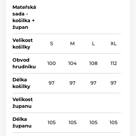
Mateřská
sada -
košilka +
župan
Velikost
S
M
L
XL
košilky
Obvod
100
104
108
112
hrudníku
Délka
97
97
97
97
košilky
Velikost
županu
Délka
105
105
105
105
županu