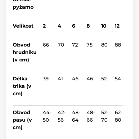
pyžamo
Velikost
2
4
6
8
10
12
14
Obvod
66
70
72
75
80
88
92
hrudníku
(v cm)
Délka
39
41
46
46
52
54
55
trika (v
cm)
Obvod
44-
42-
48-
48-
52-
62-
64-
pasu (v
50
56
64
66
70
80
88
cm)