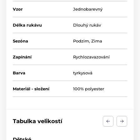
Vzor
Jednobarevný
Délka rukávu
Dlouhý rukáv
Sezóna
Podzim
,
Zima
Zapínání
Rychlozavazování
Barva
tyrkysová
Materiál - složení
100% polyester
Tabulka velikostí
Dětské