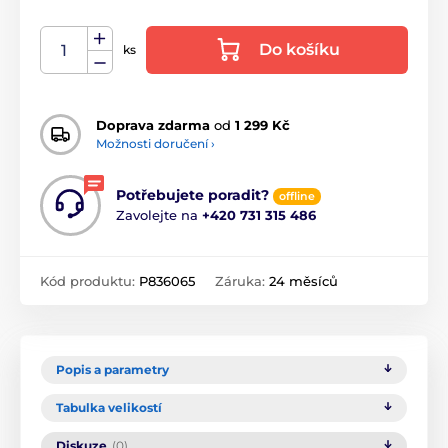
Do košíku
ks
Doprava zdarma
od
1 299 Kč
Možnosti doručení ›
Potřebujete poradit?
offline
Zavolejte na
+420 731 315 486
Kód produktu:
P836065
Záruka:
24 měsíců
Popis a parametry
Tabulka velikostí
Diskuze
(0)