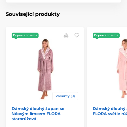
Související produkty
Doprava zdarma
Doprava zdarma
Varianty (9)
Dámský dlouhý župan se
Dámský dlouhý 
šálovým límcem FLORA
FLORA světle rů
starorůžová