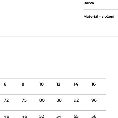
Barva
Materiál - složení
6
8
10
12
14
16
72
75
80
88
92
96
46
46
52
54
55
56