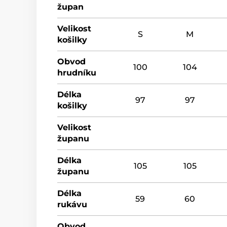
župan
Velikost
S
M
košilky
Obvod
100
104
hrudníku
Délka
97
97
košilky
Velikost
županu
Délka
105
105
županu
Délka
59
60
rukávu
Obvod