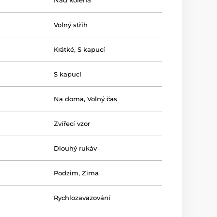
Nad kolena
Volný střih
Krátké
,
S kapucí
S kapucí
Na doma
,
Volný čas
Zvířecí vzor
Dlouhý rukáv
Podzim
,
Zima
Rychlozavazování