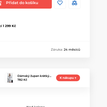
Přidat do košíku
d
1 299 Kč
Záruka:
24 měsíců
Dámský župan krátký…
K nákupu
782 Kč