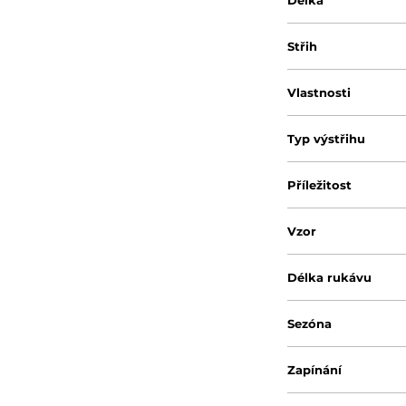
Délka
Střih
Vlastnosti
Typ výstřihu
Příležitost
Vzor
Délka rukávu
Sezóna
Zapínání