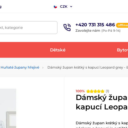
g
CZK
+420 731 315 486
offline
t, kategorie
Zavolejte nám
(Po-Pá 9-14)
Dětské
Bytov
Huňaté župany hřejivé
Dámský župan krátký s kapucí Leopard grey - 
100%
(1)
Dámský župan
kapucí Leopar
Dámský župan krátký s kap