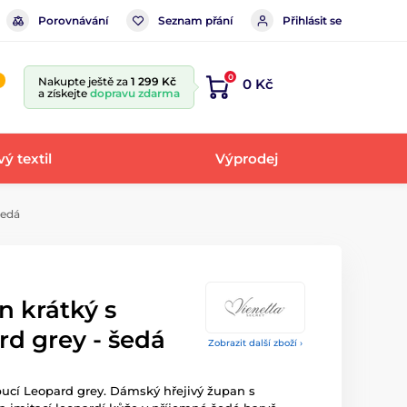
Porovnávání
Seznam přání
Přihlásit se
0
Nakupte ještě za
1 299 Kč
0 Kč
a získejte
dopravu zdarma
ý textil
Výprodej
šedá
 krátký s
d grey - šedá
Zobrazit další zboží ›
ucí Leopard grey. Dámský hřejivý župan s