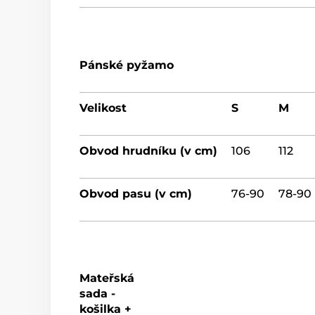
Pánské pyžamo
Velikost
S
M
Obvod hrudníku (v cm)
106
112
Obvod pasu (v cm)
76-90
78-90
Mateřská
sada -
košilka +