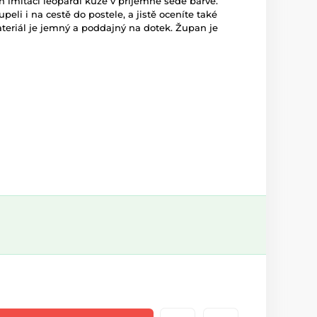
n imitací leopardí kůže v příjemné šedé barvě.
eli i na cestě do postele, a jistě oceníte také
ateriál je jemný a poddajný na dotek. Župan je