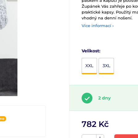
páskem a kapucí je potiště
Župánek Vás zahřeje po koup
praktické kapsy. Použitý m
vhodný na denní nošení.
Více informací ›
Velikost:
XXL
3XL
2 dny
ine
782 Kč