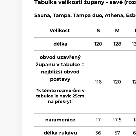
Tabulka velikostí župany - savé (r
Sauna, Tampa, Tampa duo, Athena, Esbo
Velikost
S
M
délka
120
128
1
obvod uzavřený
županu v tabulce =
nejbližší obvod
postavy
116
120
1
*k těmto rozměrům v
tabulce je navíc 25cm
na překrytí
náramenice
17
17,5
1
délka rukávu
56
57
6