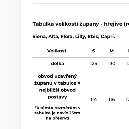
Tabulka velikostí župany - hřejivé
Siena, Alta, Flora, Lilly, Irbis, Capri.
Velikost
S
M
délka
125
130
1
obvod uzavřený
županu v tabulce =
nejbližší obvod
postavy
114
116
1
*k těmto rozměrům v
tabulce je navíc 25cm
na překrytí