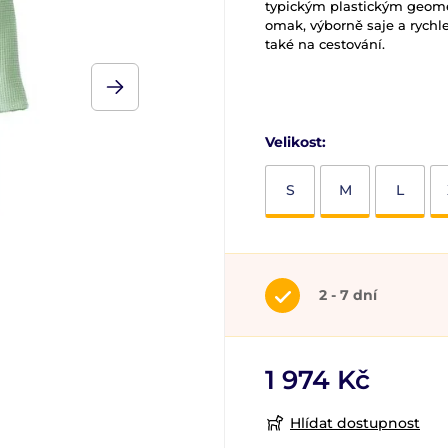
typickým plastickým geome
omak, výborně saje a rychl
také na cestování.
Velikost:
S
M
L
2 - 7 dní
1 974 Kč
Hlídat dostupnost