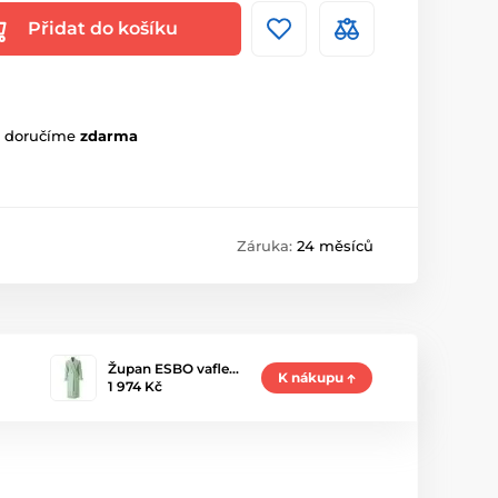
Přidat do košíku
m doručíme
zdarma
Záruka:
24 měsíců
Župan ESBO vafle…
K nákupu
1 974 Kč