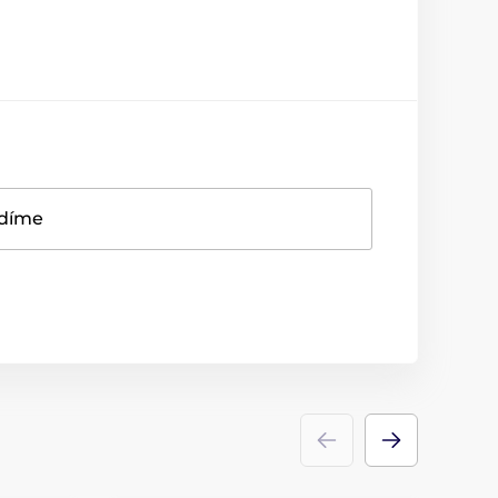
adíme