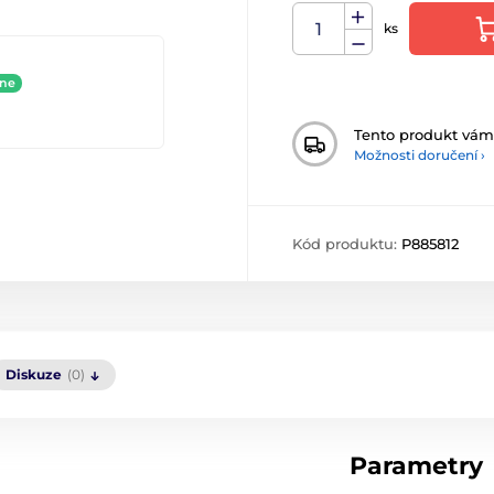
ks
ine
Tento produkt vá
Možnosti doručení ›
Kód produktu:
P885812
Diskuze
(0)
Parametry