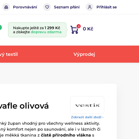
Porovnávání
Seznam přání
Přihlásit se
0
Nakupte ještě za
1 299 Kč
0 Kč
a získejte
dopravu zdarma
ý textil
Výprodej
afle olivová
Zobrazit další zboží ›
ký župan vhodný pro všechny wellness aktivity.
mný komfort nejen po saunování, ale i v lázních či
 je měkká tkanina z
čistě přírodního vlákna
s