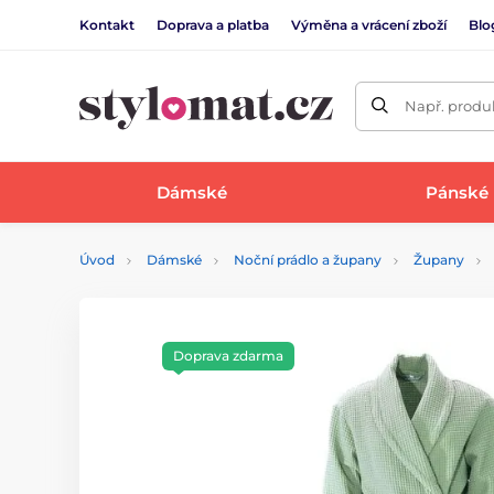
Kontakt
Doprava a platba
Výměna a vrácení zboží
Blo
Např. produk
Dámské
Pánské
Úvod
Dámské
Noční prádlo a župany
Župany
Doprava zdarma