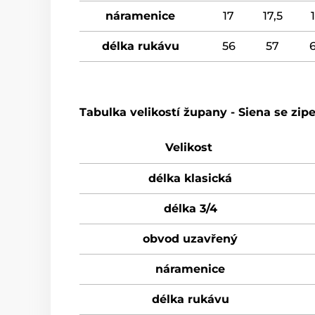
náramenice
17
17,5
délka rukávu
56
57
Tabulka velikostí župany - Siena se z
Velikost
délka klasická
délka 3/4
obvod uzavřený
náramenice
délka rukávu