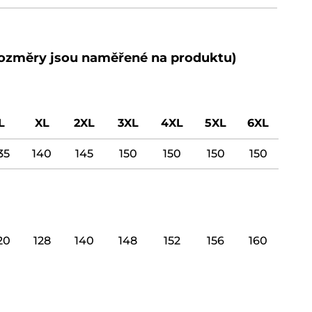
 (rozměry jsou naměřené na produktu)
L
XL
2XL
3XL
4XL
5XL
6XL
35
140
145
150
150
150
150
20
128
140
148
152
156
160