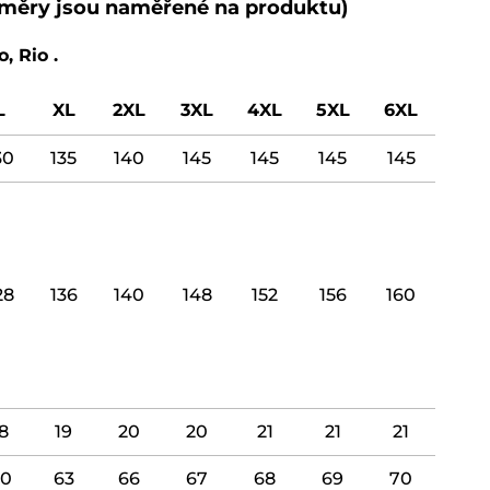
ozměry jsou naměřené na produktu)
, Rio .
L
XL
2XL
3XL
4XL
5XL
6XL
30
135
140
145
145
145
145
28
136
140
148
152
156
160
8
19
20
20
21
21
21
0
63
66
67
68
69
70