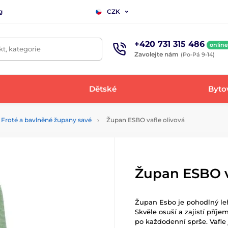
g
CZK
+420 731 315 486
online
t, kategorie
Zavolejte nám
(Po-Pá 9-14)
Dětské
Bytov
Froté a bavlněné župany savé
Župan ESBO vafle olivová
Župan ESBO v
Župan Esbo je pohodlný leh
Skvěle osuší a zajistí příje
po každodenní sprše. Vafle