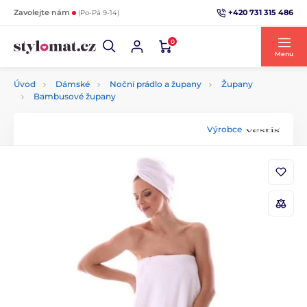
+420 731 315 486
Zavolejte nám
(Po-Pá 9-14)
0
Menu
Úvod
Dámské
Noční prádlo a župany
Župany
Bambusové župany
Výrobce