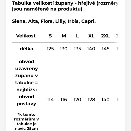
Tabulka velikostí župany - hřejivé (rozměry
jsou naměřené na produktu)
Siena, Alta, Flora, Lilly, Irbis, Capri.
Velikost
S
M
L
XL
2XL
3XL
délka
125
130
135
140
145
150
obvod
uzavřený
županu v
tabulce =
nejbližší
obvod
114
116
120
128
140
148
postavy
*k těmto
rozměrům v
tabulce je
navíc 25cm