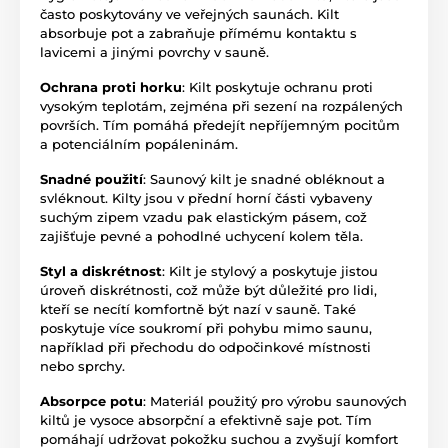
často poskytovány ve veřejných saunách. Kilt
absorbuje pot a zabraňuje přímému kontaktu s
lavicemi a jinými povrchy v sauně.
Ochrana proti horku
: Kilt poskytuje ochranu proti
vysokým teplotám, zejména při sezení na rozpálených
površích. Tím pomáhá předejít nepříjemným pocitům
a potenciálním popáleninám.
Snadné použití
: Saunový kilt je snadné obléknout a
svléknout. Kilty jsou v přední horní části vybaveny
suchým zipem vzadu pak elastickým pásem, což
zajišťuje pevné a pohodlné uchycení kolem těla.
Styl a diskrétnost
: Kilt je stylový a poskytuje jistou
úroveň diskrétnosti, což může být důležité pro lidi,
kteří se necítí komfortně být nazí v sauně. Také
poskytuje více soukromí při pohybu mimo saunu,
například při přechodu do odpočinkové místnosti
nebo sprchy.
Absorpce potu
: Materiál použitý pro výrobu saunových
kiltů je vysoce absorpční a efektivně saje pot. Tím
pomáhají udržovat pokožku suchou a zvyšují komfort