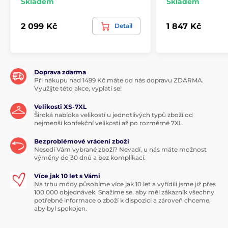
Skladem
Skladem
2 099 Kč
1 847 Kč
Detail
Doprava zdarma
Při nákupu nad 1499 Kč máte od nás dopravu ZDARMA.
Využijte této akce, vyplatí se!
Velikosti XS-7XL
Široká nabídka velikostí u jednotlivých typů zboží od
nejmenší konfekční velikosti až po rozměrné 7XL.
Bezproblémové vrácení zboží
Nesedí Vám vybrané zboží? Nevadí, u nás máte možnost
výměny do 30 dnů a bez komplikací.
Více jak 10 let s Vámi
Na trhu módy působíme více jak 10 let a vyřídili jsme již přes
100 000 objednávek. Snažíme se, aby měl zákazník všechny
potřebné informace o zboží k dispozici a zároveň chceme,
aby byl spokojen.