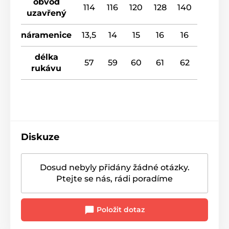
obvod
114
116
120
128
140
uzavřený
náramenice
13,5
14
15
16
16
délka
57
59
60
61
62
rukávu
Diskuze
Dosud nebyly přidány žádné otázky.
Ptejte se nás, rádi poradíme
Položit dotaz