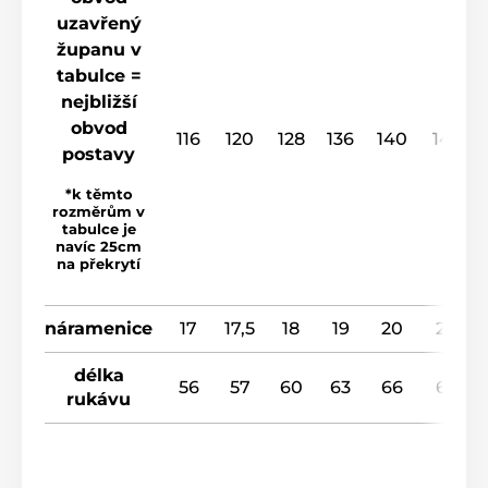
uzavřený
županu v
tabulce =
nejbližší
obvod
116
120
128
136
140
148
postavy
*k těmto
rozměrům v
tabulce je
navíc 25cm
na překrytí
náramenice
17
17,5
18
19
20
20
délka
56
57
60
63
66
67
rukávu