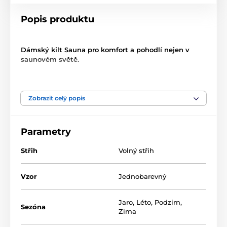
Popis produktu
Dámský kilt Sauna pro komfort a pohodlí nejen v
saunovém světě.
skvělý společník nejen do sauny a wellness
lehký a pohodlný, díky dostatečné šířce překrytí
Zobrazit celý popis
umožňuje volný a bezpečný pohyb
velmi snadno se obléká, zapínání na suchý zip
pevně zajistí kilt na svém místě
Parametry
guma v zadní části kiltu pro univerzální velikost
Střih
Volný střih
délka 80cm pro dostatečnou ochranu soukromí při
wellness aktivitách
Vzor
Jednobarevný
jemná bambusová příze v rubovém froté zajišťuje
skvělou absorpci
Jaro
,
Léto
,
Podzim
,
Sezóna
Zima