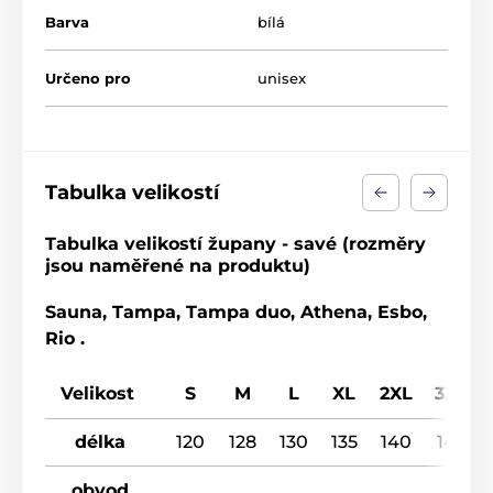
Účel použití: sauna-wellnes
Barva
bílá
Materiál: froté velur 50% bambusová viskoza, 50%
polyester mikrovlákno
Určeno pro
unisex
Produkt je zařazen v kategoriích
Tabulka velikostí
Tabulka velikostí župany - savé (rozměry
jsou naměřené na produktu)
Sauna, Tampa, Tampa duo, Athena, Esbo,
Rio .
Velikost
S
M
L
XL
2XL
3XL
délka
120
128
130
135
140
145
obvod