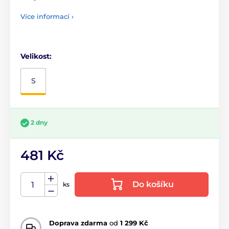
Více informací ›
Velikost:
S
2 dny
481 Kč
Do košíku
ks
Doprava zdarma
od
1 299 Kč