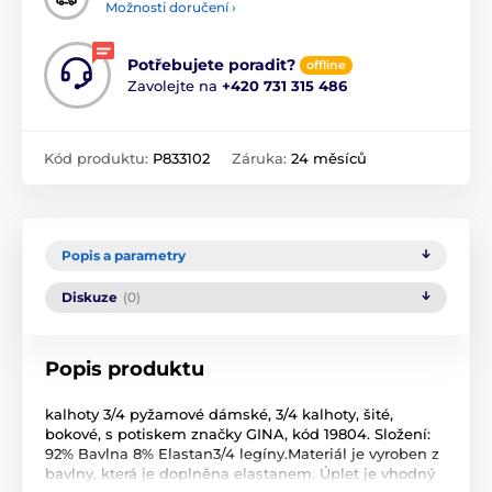
Možnosti doručení ›
Potřebujete poradit?
offline
Zavolejte na
+420 731 315 486
Kód produktu:
P833102
Záruka:
24 měsíců
Popis a parametry
Diskuze
(0)
Popis produktu
kalhoty 3/4 pyžamové dámské, 3/4 kalhoty, šité,
bokové, s potiskem značky GINA, kód 19804. Složení:
92% Bavlna 8% Elastan3/4 legíny.Materiál je vyroben z
bavlny, která je doplněna elastanem. Úplet je vhodný