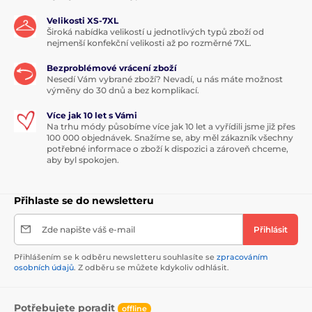
Velikosti XS-7XL
Široká nabídka velikostí u jednotlivých typů zboží od
nejmenší konfekční velikosti až po rozměrné 7XL.
Bezproblémové vrácení zboží
Nesedí Vám vybrané zboží? Nevadí, u nás máte možnost
výměny do 30 dnů a bez komplikací.
Více jak 10 let s Vámi
Na trhu módy působíme více jak 10 let a vyřídili jsme již přes
100 000 objednávek. Snažíme se, aby měl zákazník všechny
potřebné informace o zboží k dispozici a zároveň chceme,
aby byl spokojen.
Přihlaste se do newsletteru
Zde napište váš e-mail
Přihlásit
Přihlášením se k odběru newsletteru souhlasíte se
zpracováním
osobních údajů
. Z odběru se můžete kdykoliv odhlásit.
Potřebujete poradit
offline