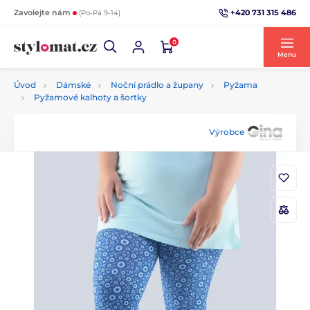
+420 731 315 486
Zavolejte nám
(Po-Pá 9-14)
0
Menu
Úvod
Dámské
Noční prádlo a župany
Pyžama
Pyžamové kalhoty a šortky
Výrobce