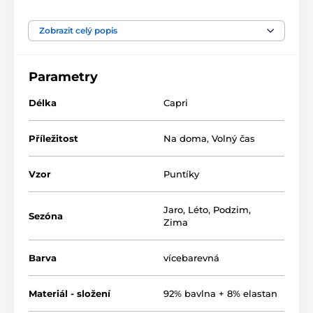
pro všechny, kteří hledají přírodní materiály. Elastan
přidává materiálu pružnost a zlepšuje jeho tvarovou
stálost. Prádlo z tohoto materiálu je vhodné pro
Zobrazit celý popis
každodenní nošení..
Parametry
Délka
Capri
Příležitost
Na doma
,
Volný čas
Vzor
Puntíky
Jaro
,
Léto
,
Podzim
,
Sezóna
Zima
Barva
vícebarevná
Materiál - složení
92% bavlna + 8% elastan