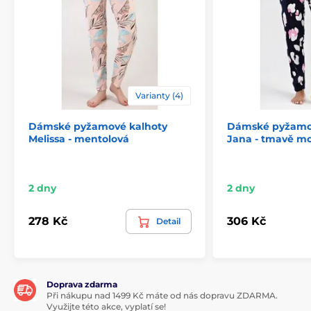
Varianty (4)
Dámské pyžamové kalhoty
Dámské pyžamo
Melissa - mentolová
Jana - tmavě m
2 dny
2 dny
278 Kč
306 Kč
Detail
Doprava zdarma
Při nákupu nad 1499 Kč máte od nás dopravu ZDARMA.
Využijte této akce, vyplatí se!