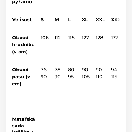
pyžamo
Velikost
S
M
L
XL
XXL
XXXL
Obvod
106
112
116
122
128
132
hrudníku
(v cm)
Obvod
76-
78-
80-
90-
90-
94-
pasu (v
90
90
95
105
110
115
cm)
Mateřská
sada -