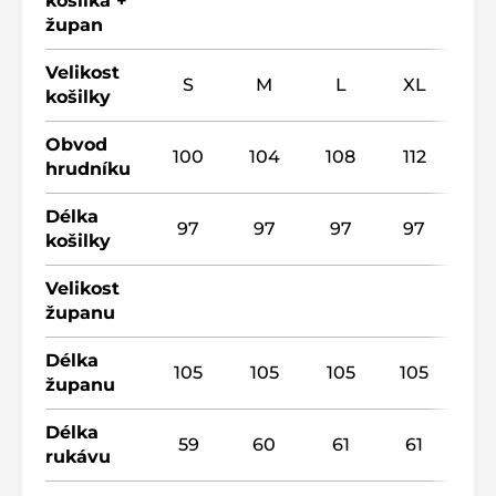
košilka +
župan
Velikost
S
M
L
XL
košilky
Obvod
100
104
108
112
hrudníku
Délka
97
97
97
97
košilky
Velikost
županu
Délka
105
105
105
105
županu
Délka
59
60
61
61
rukávu