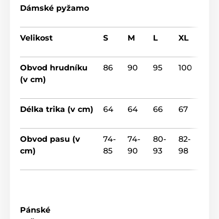
Dámské pyžamo
Velikost
S
M
L
XL
Obvod hrudníku
86
90
95
100
(v cm)
Délka trika (v cm)
64
64
66
67
Obvod pasu (v
74-
74-
80-
82-
cm)
85
90
93
98
Pánské