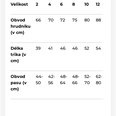
Velikost
2
4
6
8
10
12
14
Obvod
66
70
72
75
80
88
92
hrudníku
(v cm)
Délka
39
41
46
46
52
54
55
trika (v
cm)
Obvod
44-
42-
48-
48-
52-
62-
64-
pasu (v
50
56
64
66
70
80
88
cm)