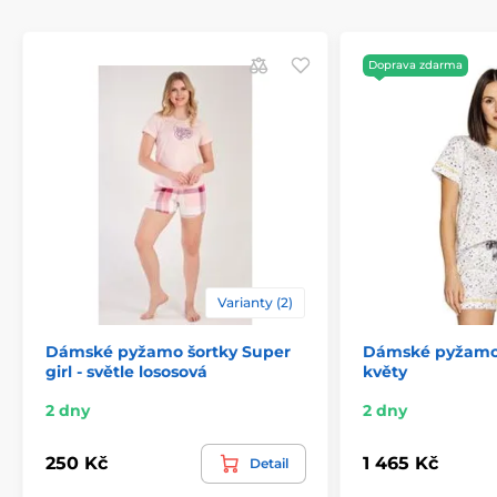
Doprava zdarma
Varianty (2)
Dámské pyžamo šortky Super
Dámské pyžamo S
girl - světle lososová
květy
2 dny
2 dny
250 Kč
1 465 Kč
Detail