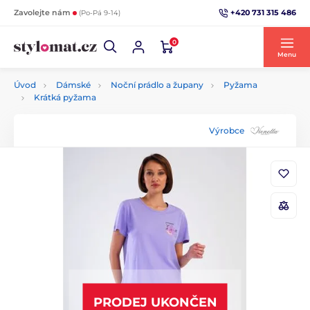
+420 731 315 486
Zavolejte nám
(Po-Pá 9-14)
0
Menu
Úvod
Dámské
Noční prádlo a župany
Pyžama
Krátká pyžama
Výrobce
PRODEJ UKONČEN