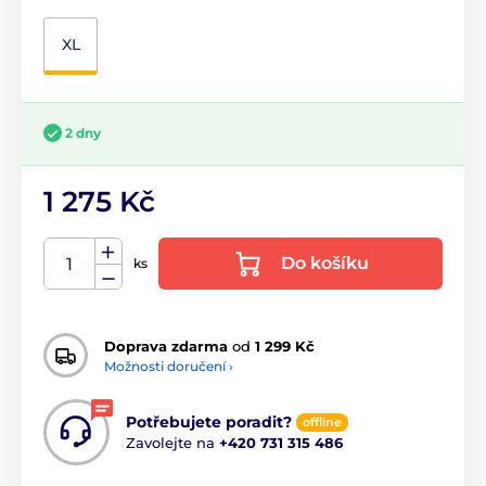
XL
2 dny
1 275 Kč
Do košíku
ks
Doprava zdarma
od
1 299 Kč
Možnosti doručení ›
Potřebujete poradit?
offline
Zavolejte na
+420 731 315 486