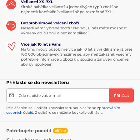
Velikosti XS-7XL
Široká nabídka velikostí u jednotlivých typů zboží od
nejmenší konfekční velikosti až po rozměrné 7XL.
Bezproblémové vrácení zboží
Nesedí Vám vybrané zboží? Nevadí, u nás máte možnost
výměny do 30 dnů a bez komplikací.
Více jak 10 let s Vámi
Na trhu módy působíme více jak 10 let a vyřídili jsme již přes
100 000 objednávek. Snažíme se, aby měl zákazník všechny
potřebné informace o zboží k dispozici a zároveň chceme,
aby byl spokojen.
Přihlaste se do newsletteru
Zde napište váš e-mail
Přihlásit
Přihlášením se k odběru newsletteru souhlasíte se
zpracováním
osobních údajů
. Z odběru se můžete kdykoliv odhlásit.
Potřebujete poradit
offline
Zákaznický servis je k dispozici