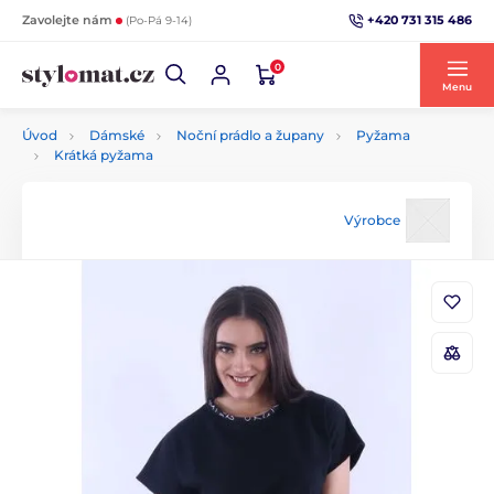
+420 731 315 486
Zavolejte nám
(Po-Pá 9-14)
0
Menu
Úvod
Dámské
Noční prádlo a župany
Pyžama
Krátká pyžama
Výrobce