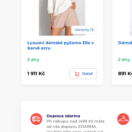
Varianty (1)
Luxusní dámské pyžamo Ella v
Dámsk
barvě ecru
2 dny
2 dny
1 911 Kč
891 K
Detail
Doprava zdarma
Při nákupu nad 1499 Kč máte
od nás dopravu ZDARMA.
Využijte této akce, vyplatí se!