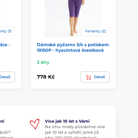
nty (1)
Varianty (2)
dce -
Dámské pyžamo 3/4 s potiskem
Dá
19150P - hyacintová švestková
aq
2 
2 dny
89
778 Kč
Detail
Detail
43
ní
Více jak 10 let s Vámi
Na trhu módy působíme více
boží?
jak 10 let a vyřídili jsme již
ožnost
přes 100 000 objednávek.