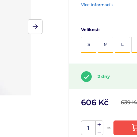
Více informací ›
Velikost:
S
M
L
2 dny
606 Kč
639 K
ks