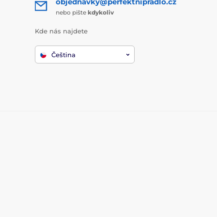
objednavky@perfektnipradlo.cz
nebo pište
kdykoliv
Kde nás najdete
Čeština