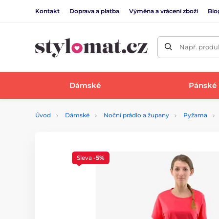
Kontakt
Doprava a platba
Výměna a vrácení zboží
Blo
Např. produk
Dámské
Pánské
Úvod
Dámské
Noční prádlo a župany
Pyžama
Sleva
-5%