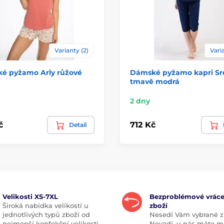
Varianty (2)
Varia
é pyžamo Arly růžové
Dámské pyžamo kapri Sr
tmavě modrá
2 dny
č
712 Kč
Detail
Velikosti XS-7XL
Bezproblémové vráce
Široká nabídka velikostí u
zboží
jednotlivých typů zboží od
Nesedí Vám vybrané z
nejmenší konfekční velikosti
Nevadí, u nás máte m