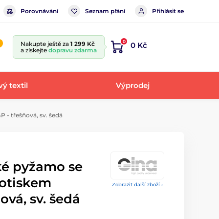
Porovnávání
Seznam přání
Přihlásit se
0
Nakupte ještě za
1 299 Kč
0 Kč
a získejte
dopravu zdarma
ý textil
Výprodej
- třešňová, sv. šedá
ké pyžamo se
otiskem
Zobrazit další zboží ›
ová, sv. šedá