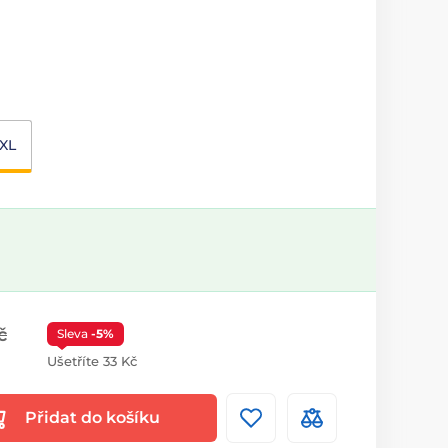
XL
č
Sleva
-5%
Ušetříte 33 Kč
Přidat do košíku