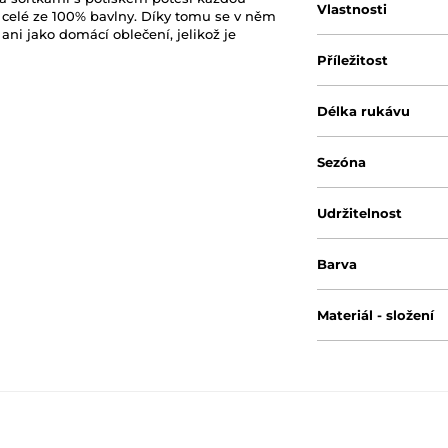
Vlastnosti
 celé ze 100% bavlny. Díky tomu se v něm
ani jako domácí oblečení, jelikož je
Příležitost
Délka rukávu
Sezóna
Udržitelnost
Barva
Materiál - složení