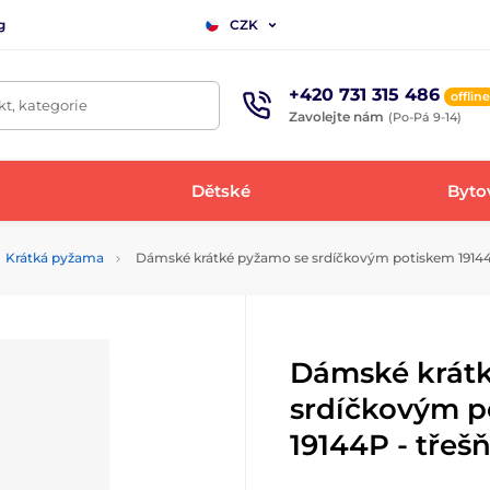
g
CZK
+420 731 315 486
offline
t, kategorie
Zavolejte nám
(Po-Pá 9-14)
Dětské
Bytov
Krátká pyžama
Dámské krátké pyžamo se srdíčkovým potiskem 19144P 
Dámské krát
srdíčkovým p
19144P - třešň