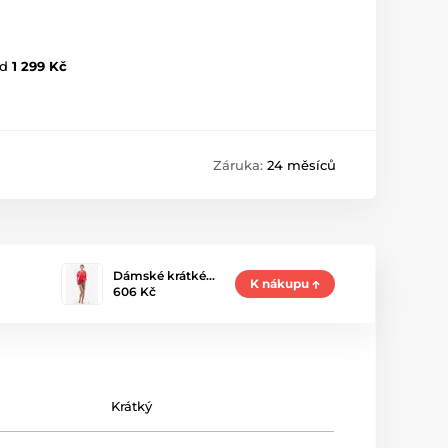
d
1 299 Kč
Záruka:
24 měsíců
Dámské krátké…
K nákupu
606 Kč
Krátký