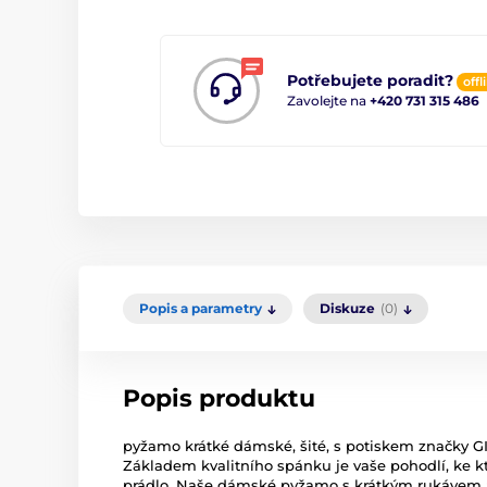
Potřebujete poradit?
offl
Zavolejte na
+420 731 315 486
Popis a parametry
Diskuze
(0)
Popis produktu
pyžamo krátké dámské, šité, s potiskem značky GI
Základem kvalitního spánku je vaše pohodlí, ke
prádlo. Naše dámské pyžamo s krátkým rukávem a