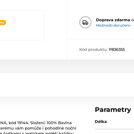
Doprava zdarma
o
ine
Možnosti doručení ›
Kód produktu:
P836355
Parametry
Délka
NA, kód 19144. Složení: 100% Bavlna
 kterému vám pomůže i pohodlné noční
 šortkami s potiskem potěší každou