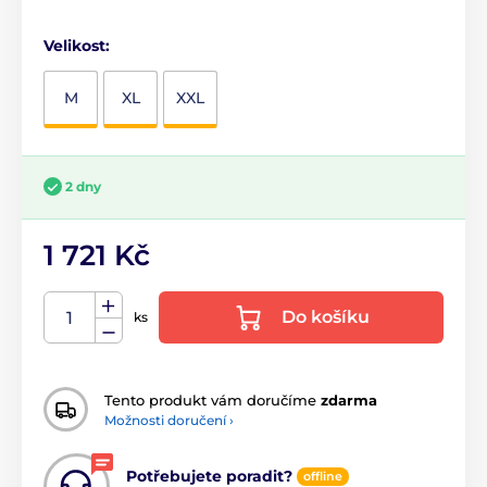
Velikost:
M
XL
XXL
2 dny
1 721 Kč
Do košíku
ks
Tento produkt vám doručíme
zdarma
Možnosti doručení ›
Potřebujete poradit?
offline