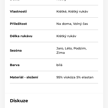
Vlastnosti
Krátké
,
Krátký rukáv
Příležitost
Na doma
,
Volný čas
Délka rukávu
Krátký rukáv
Jaro
,
Léto
,
Podzim
,
Sezóna
Zima
Barva
bílá
Materiál - složení
95% viskóza 5% elastan
Diskuze