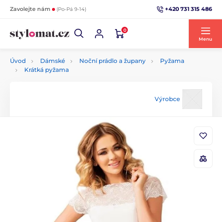
+420 731 315 486
Zavolejte nám
(Po-Pá 9-14)
0
Menu
Úvod
Dámské
Noční prádlo a župany
Pyžama
Krátká pyžama
Výrobce