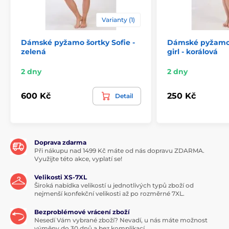
Varianty (1)
Dámské pyžamo šortky Sofie -
Dámské pyžamo 
zelená
girl - korálová
2 dny
2 dny
600 Kč
250 Kč
Detail
Doprava zdarma
Při nákupu nad 1499 Kč máte od nás dopravu ZDARMA.
Využijte této akce, vyplatí se!
Velikosti XS-7XL
Široká nabídka velikostí u jednotlivých typů zboží od
nejmenší konfekční velikosti až po rozměrné 7XL.
Bezproblémové vrácení zboží
Nesedí Vám vybrané zboží? Nevadí, u nás máte možnost
výměny do 30 dnů a bez komplikací.