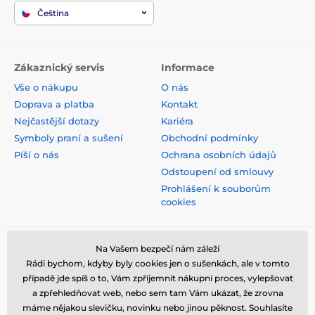
Čeština
Zákaznický servis
Informace
Vše o nákupu
O nás
Doprava a platba
Kontakt
Nejčastější dotazy
Kariéra
Symboly praní a sušení
Obchodní podmínky
Píší o nás
Ochrana osobních údajů
Odstoupení od smlouvy
Prohlášení k souborům
cookies
Bezpečná platba kartou
Na Vašem bezpečí nám záleží
Rádi bychom, kdyby byly cookies jen o sušenkách, ale v tomto
případě jde spíš o to, Vám zpříjemnit nákupní proces, vylepšovat
a zpřehledňovat web, nebo sem tam Vám ukázat, že zrovna
máme nějakou slevičku, novinku nebo jinou pěknost. Souhlasíte