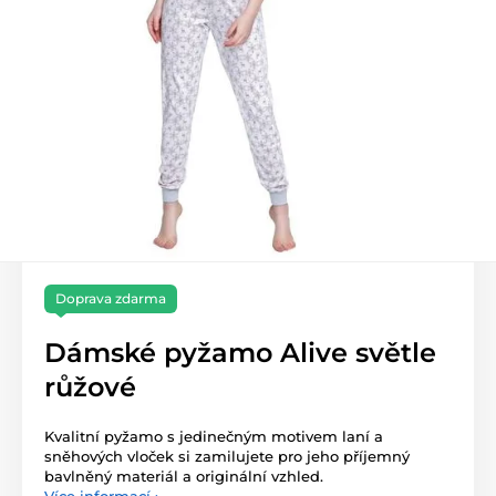
Doprava zdarma
Dámské pyžamo Alive světle
růžové
Kvalitní pyžamo s jedinečným motivem laní a
sněhových vloček si zamilujete pro jeho příjemný
bavlněný materiál a originální vzhled.