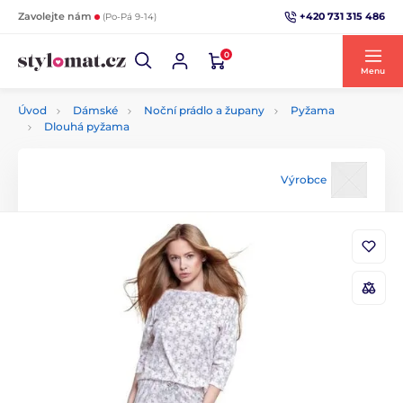
+420 731 315 486
Zavolejte nám
(Po-Pá 9-14)
0
Menu
Úvod
Dámské
Noční prádlo a župany
Pyžama
Dlouhá pyžama
Výrobce