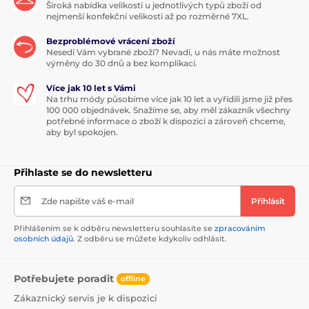
Široká nabídka velikostí u jednotlivých typů zboží od
nejmenší konfekční velikosti až po rozměrné 7XL.
Bezproblémové vrácení zboží
Nesedí Vám vybrané zboží? Nevadí, u nás máte možnost
výměny do 30 dnů a bez komplikací.
Více jak 10 let s Vámi
Na trhu módy působíme více jak 10 let a vyřídili jsme již přes
100 000 objednávek. Snažíme se, aby měl zákazník všechny
potřebné informace o zboží k dispozici a zároveň chceme,
aby byl spokojen.
Přihlaste se do newsletteru
Zde napište váš e-mail
Přihlásit
Přihlášením se k odběru newsletteru souhlasíte se
zpracováním
osobních údajů
. Z odběru se můžete kdykoliv odhlásit.
Potřebujete poradit
offline
Zákaznický servis je k dispozici