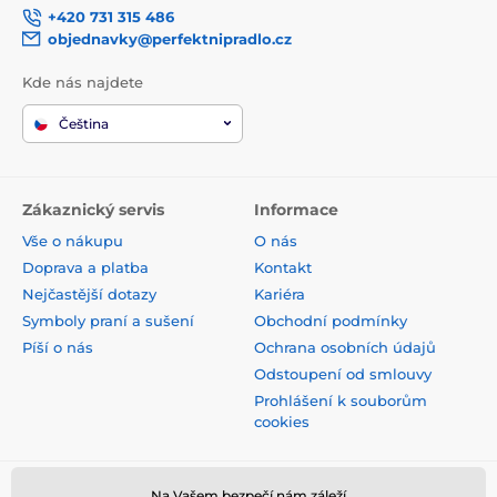
+420 731 315 486
objednavky@perfektnipradlo.cz
Kde nás najdete
Čeština
Zákaznický servis
Informace
Vše o nákupu
O nás
Doprava a platba
Kontakt
Nejčastější dotazy
Kariéra
Symboly praní a sušení
Obchodní podmínky
Píší o nás
Ochrana osobních údajů
Odstoupení od smlouvy
Prohlášení k souborům
cookies
Bezpečná platba kartou
Na Vašem bezpečí nám záleží