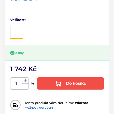
Více informací ›
Velikost:
L
2 dny
1 742 Kč
Do košíku
ks
Tento produkt vám doručíme
zdarma
Možnosti doručení ›