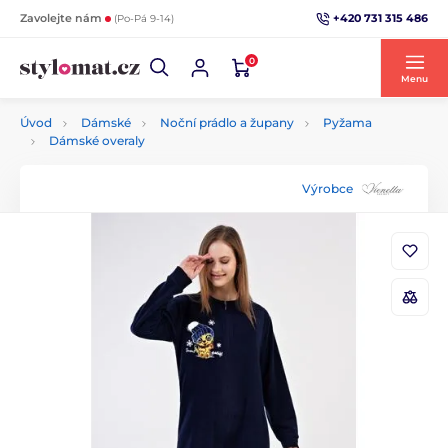
+420 731 315 486
Zavolejte nám
(Po-Pá 9-14)
0
Menu
Úvod
Dámské
Noční prádlo a župany
Pyžama
Dámské overaly
Výrobce