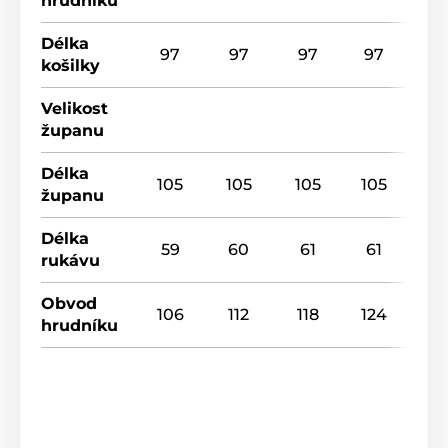
hrudníku
Délka
97
97
97
97
košilky
Velikost
županu
Délka
105
105
105
105
županu
Délka
59
60
61
61
rukávu
Obvod
106
112
118
124
hrudníku