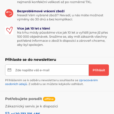
nejmenší konfekční velikosti až po rozměrné 7XL.
Bezproblémové vrácení zboží
Nesedí Vám vybrané zboží? Nevadí, u nás máte možnost
výměny do 30 dnů a bez komplikací.
Více jak 10 let s Vámi
Na trhu módy působíme více jak 10 let a vyřídili jsme již přes
100 000 objednávek. Snažíme se, aby měl zákazník všechny
potřebné informace o zboží k dispozici a zároveň chceme,
aby byl spokojen.
Přihlaste se do newsletteru
Zde napište váš e-mail
Přihlásit
Přihlášením se k odběru newsletteru souhlasíte se
zpracováním
osobních údajů
. Z odběru se můžete kdykoliv odhlásit.
Potřebujete poradit
offline
Zákaznický servis je k dispozici
+420 731 315 486