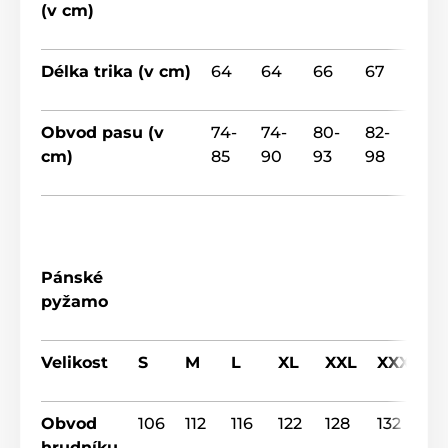
(v cm)
Délka trika (v cm)
64
64
66
67
Obvod pasu (v
74-
74-
80-
82-
cm)
85
90
93
98
Pánské
pyžamo
Velikost
S
M
L
XL
XXL
XXXL
Obvod
106
112
116
122
128
132
hrudníku