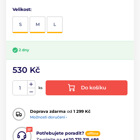
Velikost:
S
M
L
2 dny
530 Kč
Do košíku
ks
Doprava zdarma
od
1 299 Kč
Možnosti doručení ›
Potřebujete poradit?
offline
Zavolejte na
+420 731 315 486