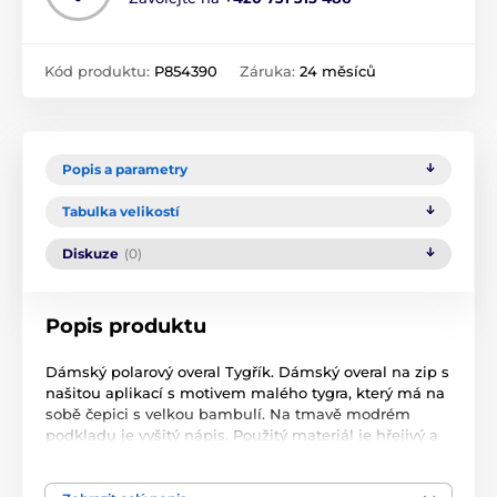
Kód produktu:
P854390
Záruka:
24 měsíců
Popis a parametry
Tabulka velikostí
Diskuze
(0)
Popis produktu
Dámský polarový overal Tygřík. Dámský overal na zip s
našitou aplikací s motivem malého tygra, který má na
sobě čepici s velkou bambulí. Na tmavě modrém
podkladu je vyšitý nápis. Použitý materiál je hřejivý a
poddajný na dotek.
Pokyny pro údržbu: