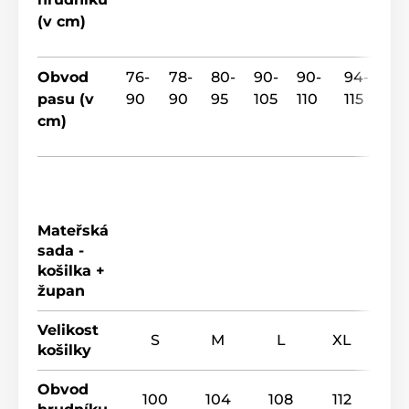
(v cm)
Obvod
76-
78-
80-
90-
90-
94-
pasu (v
90
90
95
105
110
115
cm)
Mateřská
sada -
košilka +
župan
Velikost
S
M
L
XL
košilky
Obvod
100
104
108
112