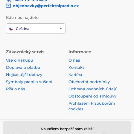
objednavky@perfektnipradlo.cz
Kde nás najdete
Čeština
Zákaznický servis
Informace
Vše o nákupu
O nás
Doprava a platba
Kontakt
Nejčastější dotazy
Kariéra
Symboly praní a sušení
Obchodní podmínky
Píší o nás
Ochrana osobních údajů
Odstoupení od smlouvy
Prohlášení k souborům
cookies
Bezpečná platba kartou
Na Vašem bezpečí nám záleží