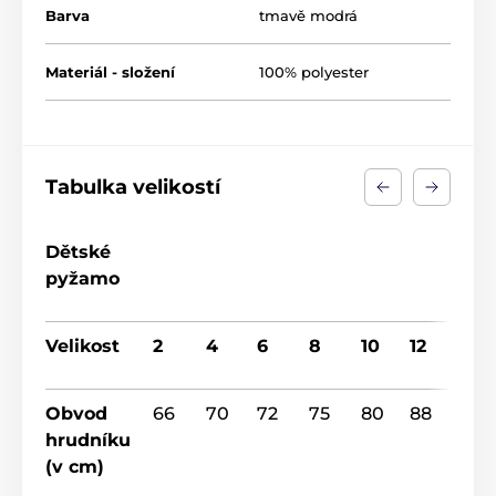
Barva
tmavě modrá
Materiál - složení
100% polyester
Tabulka velikostí
Dětské
pyžamo
Velikost
2
4
6
8
10
12
14
Obvod
66
70
72
75
80
88
92
hrudníku
(v cm)