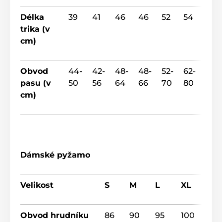
Délka
39
41
46
46
52
54
55
trika (v
cm)
Obvod
44-
42-
48-
48-
52-
62-
64-
pasu (v
50
56
64
66
70
80
88
cm)
Dámské pyžamo
Velikost
S
M
L
XL
Obvod hrudníku
86
90
95
100