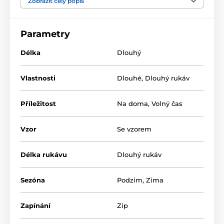
Zobrazit celý popis
- 100% polyester
- lze prát v pračce při teplotě do 30°
Parametry
- nesušit v sušičce
- žehlit z rubu do 110°
Délka
Dlouhý
- nepoužívat bělící prostředky
- nečistit chemicky
Vlastnosti
Dlouhé
,
Dlouhý rukáv
2100050000 Tygřík
S
M
L
Příležitost
Na doma
,
Volný čas
obvod hrudníku
106
112
116
obvod boky
106
112
116
Vzor
Se vzorem
délka overalu
150
151
152
Délka rukávu
Dlouhý rukáv
vnitřní délka nohavic
65
66
67
Sezóna
Podzim
,
Zima
Zapínání
Zip