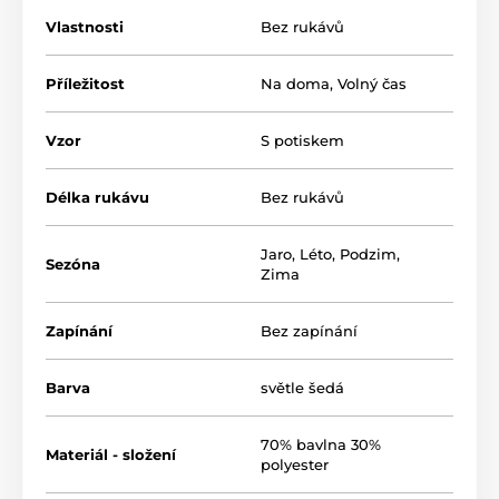
obvod hrudníku
92
96
100
102
Vlastnosti
Bez rukávů
obvod boků
104
106
108
110
Příležitost
Na doma
,
Volný čas
délka
94
95
96
97
Vzor
S potiskem
Při prvním praní je srážlivost materiálu 3%
Délka rukávu
Bez rukávů
Jaro
,
Léto
,
Podzim
,
Sezóna
Zima
Zapínání
Bez zapínání
Barva
světle šedá
70% bavlna 30%
Materiál - složení
polyester