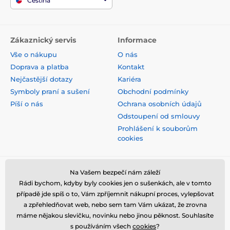
Čeština
Zákaznický servis
Informace
Vše o nákupu
O nás
Doprava a platba
Kontakt
Nejčastější dotazy
Kariéra
Symboly praní a sušení
Obchodní podmínky
Píší o nás
Ochrana osobních údajů
Odstoupení od smlouvy
Prohlášení k souborům
cookies
Bezpečná platba kartou
Na Vašem bezpečí nám záleží
Rádi bychom, kdyby byly cookies jen o sušenkách, ale v tomto
případě jde spíš o to, Vám zpříjemnit nákupní proces, vylepšovat
a zpřehledňovat web, nebo sem tam Vám ukázat, že zrovna
máme nějakou slevičku, novinku nebo jinou pěknost. Souhlasíte
s používáním všech
cookies
?