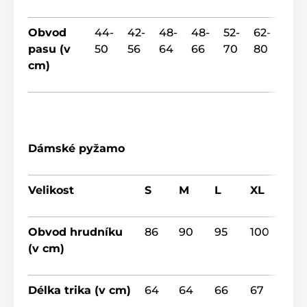
Obvod
44-
42-
48-
48-
52-
62-
64-
pasu (v
50
56
64
66
70
80
88
cm)
Dámské pyžamo
Velikost
S
M
L
XL
Obvod hrudníku
86
90
95
100
(v cm)
Délka trika (v cm)
64
64
66
67