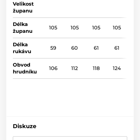
Velikost
županu
Délka
105
105
105
105
županu
Délka
59
60
61
61
rukávu
Obvod
106
112
118
124
hrudníku
Diskuze