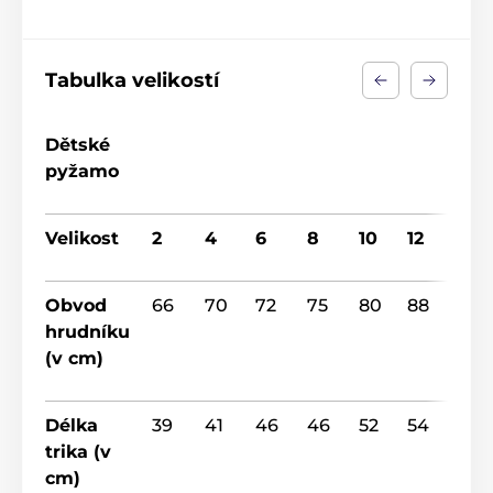
Tabulka velikostí
Dětské
pyžamo
Velikost
2
4
6
8
10
12
14
Obvod
66
70
72
75
80
88
92
hrudníku
(v cm)
Délka
39
41
46
46
52
54
55
trika (v
cm)