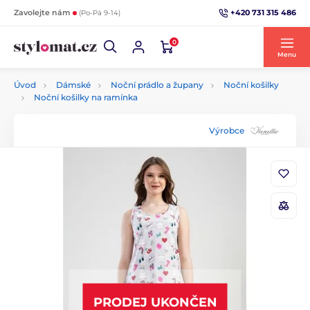
+420 731 315 486
Zavolejte nám
(Po-Pá 9-14)
0
Menu
Úvod
Dámské
Noční prádlo a župany
Noční košilky
Noční košilky na ramínka
Výrobce
PRODEJ UKONČEN