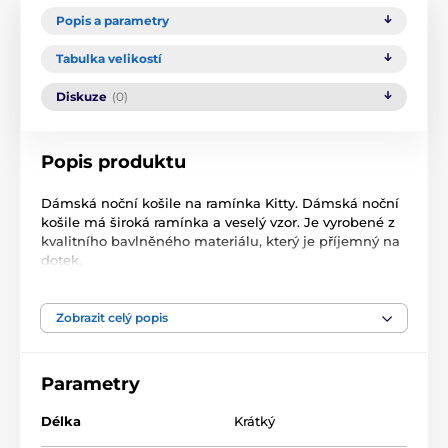
Popis a parametry
Tabulka velikostí
Diskuze
(0)
Popis produktu
Dámská noční košile na ramínka Kitty. Dámská noční
košile má široká ramínka a veselý vzor. Je vyrobené z
kvalitního bavlněného materiálu, který je příjemný na
dotek.
Košile působí veselým a hravým dojmem.
Zobrazit celý popis
Materiál: 70% bavlna 30% polyester
Míry naměřené na výrobku:
Parametry
Kitty
S
M
L
XL
Délka
Krátký