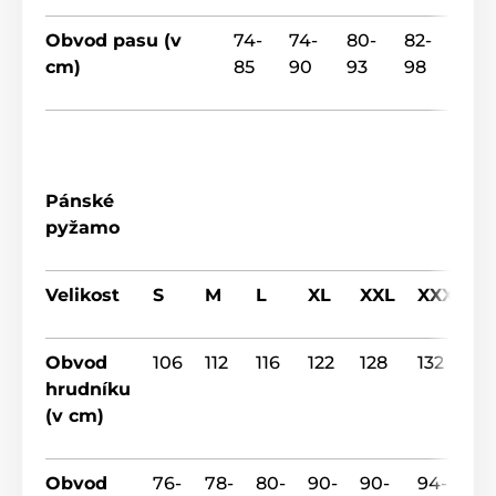
Obvod pasu (v
74-
74-
80-
82-
cm)
85
90
93
98
Pánské
pyžamo
Velikost
S
M
L
XL
XXL
XXXL
Obvod
106
112
116
122
128
132
hrudníku
(v cm)
Obvod
76-
78-
80-
90-
90-
94-