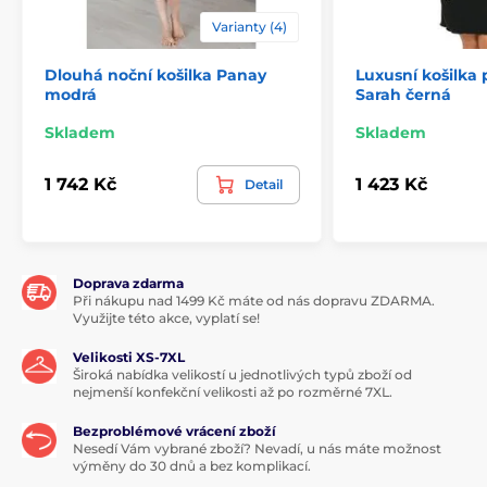
Varianty (4)
Dlouhá noční košilka Panay
Luxusní košilka 
modrá
Sarah černá
Skladem
Skladem
1 742 Kč
1 423 Kč
Detail
Doprava zdarma
Při nákupu nad 1499 Kč máte od nás dopravu ZDARMA.
Využijte této akce, vyplatí se!
Velikosti XS-7XL
Široká nabídka velikostí u jednotlivých typů zboží od
nejmenší konfekční velikosti až po rozměrné 7XL.
Bezproblémové vrácení zboží
Nesedí Vám vybrané zboží? Nevadí, u nás máte možnost
výměny do 30 dnů a bez komplikací.