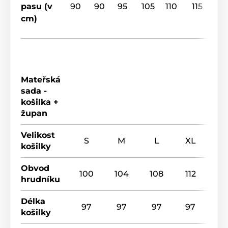
pasu (v
90
90
95
105
110
115
cm)
Mateřská
sada -
košilka +
župan
Velikost
S
M
L
XL
košilky
Obvod
100
104
108
112
hrudníku
Délka
97
97
97
97
košilky