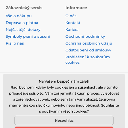
Zákaznický servis
Informace
Vše o nákupu
O nás
Doprava a platba
Kontakt
Nejčastější dotazy
Kariéra
Symboly praní a sušení
Obchodní podmínky
Píší o nás
Ochrana osobních údajů
Odstoupení od smlouvy
Prohlášení k souborům
cookies
Bezpečná platba kartou
Na Vašem bezpečí nám záleží
Rádi bychom, kdyby byly cookies jen o sušenkách, ale v tomto
případě jde spíš o to, Vám zpříjemnit nákupní proces, vylepšovat
a zpřehledňovat web, nebo sem tam Vám ukázat, že zrovna
máme nějakou slevičku, novinku nebo jinou pěknost. Souhlasíte
s používáním všech
cookies
?
Nesouhlas