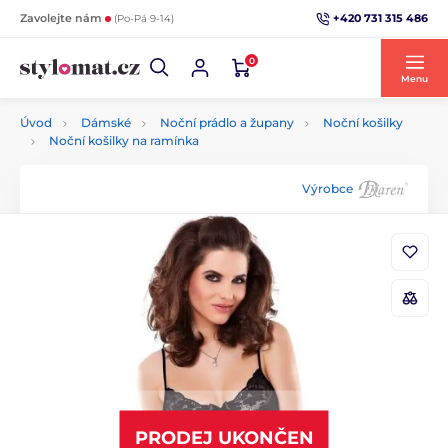
+420 731 315 486
Zavolejte nám
(Po-Pá 9-14)
0
Menu
Úvod
Dámské
Noční prádlo a župany
Noční košilky
Noční košilky na ramínka
Výrobce
PRODEJ UKONČEN