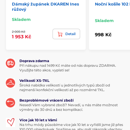
Dámský župánek DKAREN Ines
Noční košile 10
růžový
Skladem
Skladem
2 005 Kč
Detail
998 Kč
1 953 Kč
Doprava zdarma
Při nákupu nad 1499 Kč máte od nás dopravu ZDARMA.
Využijte této akce, vyplatí se!
Velikosti XS-7XL
Široká nabídka velikostí u jednotlivých typů zboží od
nejmenší konfekční velikosti až po rozměrné 7XL.
Bezproblémové vrácení zboží
Nesedí Vám vybrané zboží? Nevadí, u nás máte možnost
výměny do 30 dnů a bez komplikací.
Více jak 10 let s Vámi
Na trhu módy působíme více jak 10 let a vyřídili jsme již přes
100 000 objednávek. Snažíme se, aby měl zákazník všechny