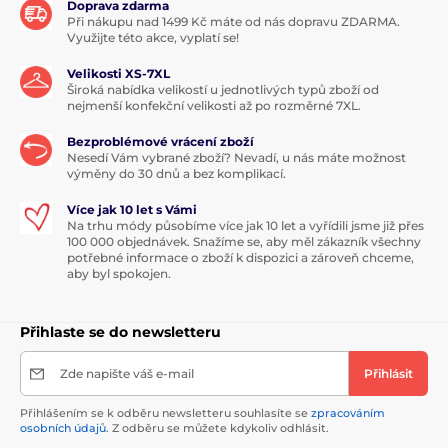
Doprava zdarma
Při nákupu nad 1499 Kč máte od nás dopravu ZDARMA.
Využijte této akce, vyplatí se!
Velikosti XS-7XL
Široká nabídka velikostí u jednotlivých typů zboží od
nejmenší konfekční velikosti až po rozměrné 7XL.
Bezproblémové vrácení zboží
Nesedí Vám vybrané zboží? Nevadí, u nás máte možnost
výměny do 30 dnů a bez komplikací.
Více jak 10 let s Vámi
Na trhu módy působíme více jak 10 let a vyřídili jsme již přes
100 000 objednávek. Snažíme se, aby měl zákazník všechny
potřebné informace o zboží k dispozici a zároveň chceme,
aby byl spokojen.
Přihlaste se do newsletteru
Zde napište váš e-mail
Přihlásit
Přihlášením se k odběru newsletteru souhlasíte se
zpracováním
osobních údajů
. Z odběru se můžete kdykoliv odhlásit.