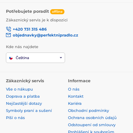
Potřebujete poradit
offline
Zákaznický servis je k dispozici
+420 731 315 486
objednavky@perfektnipradlo.cz
Kde nás najdete
Čeština
Zákaznický servis
Informace
Vše o nákupu
O nás
Doprava a platba
Kontakt
Nejčastější dotazy
Kariéra
Symboly praní a sušení
Obchodní podmínky
Píší o nás
Ochrana osobních údajů
Odstoupení od smlouvy
Prohlášení k souborům