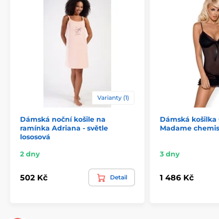
Varianty (1)
Dámská noční košile na
Dámská košilka 
ramínka Adriana - světle
Madame chemis
lososová
2 dny
3 dny
502 Kč
1 486 Kč
Detail