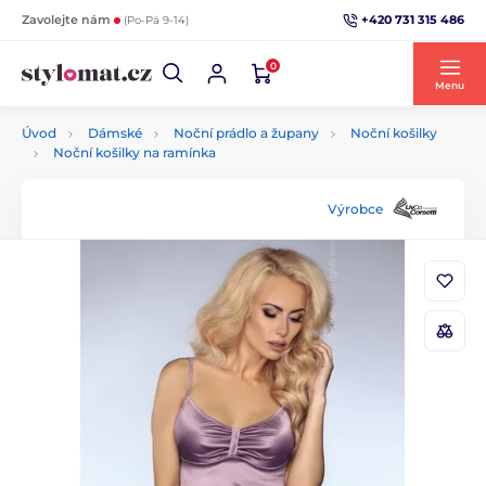
+420 731 315 486
Zavolejte nám
(Po-Pá 9-14)
0
Menu
Úvod
Dámské
Noční prádlo a župany
Noční košilky
Noční košilky na ramínka
Výrobce