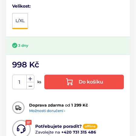
Velikost:
L/XL
3 dny
998 Kč
Do košíku
ks
Doprava zdarma
od
1 299 Kč
Možnosti doručení ›
Potřebujete poradit?
offline
Zavolejte na
+420 731 315 486