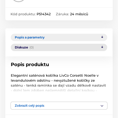
Kód produktu:
P514342
Záruka:
24 měsíců
Popis a parametry
Diskuze
(0)
Popis produktu
Elegantní saténová košilka LivCo Corsetti Noelle v
levandulovém odstínu - nevyztužené košíčky ze
saténu - tenká ramínka se dají vzadu délkově nastavit
- dolní lem zdoben nejjemnější detailní krajkou -
mírný A střih. Materiál: 92% Polyamid + 8% Elastan
Zobrazit celý popis