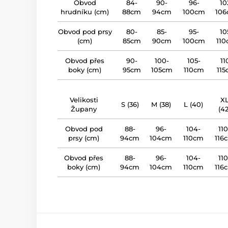
Obvod
84-
90-
96-
10
hrudníku (cm)
88cm
94cm
100cm
10
Obvod pod prsy
80-
85-
95-
10
(cm)
85cm
90cm
100cm
11
Obvod přes
90-
100-
105-
11
boky (cm)
95cm
105cm
110cm
11
Velikosti
X
S (36)
M (38)
L (40)
Župany
(42
Obvod pod
88-
96-
104-
110
prsy (cm)
94cm
104cm
110cm
116
Obvod přes
88-
96-
104-
110
boky (cm)
94cm
104cm
110cm
116