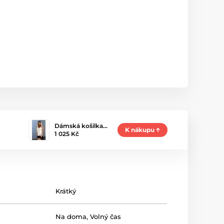
Dámská košilka…
K nákupu
1 025 Kč
Krátký
Na doma
,
Volný čas