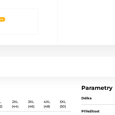
ine
Parametry
Délka
L
2XL
3XL
4XL
5XL
2)
(44)
(46)
(48)
(50)
Příležitost