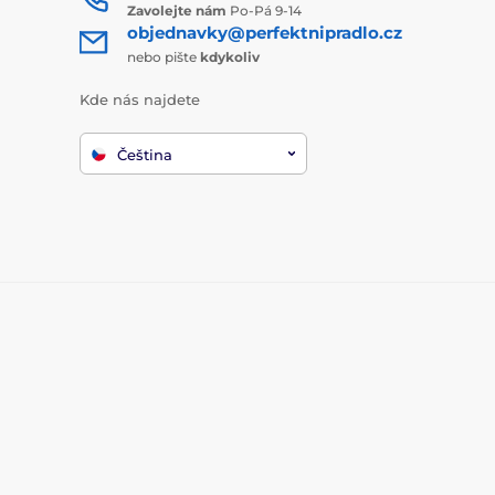
Zavolejte nám
Po-Pá 9-14
objednavky@perfektnipradlo.cz
nebo pište
kdykoliv
Kde nás najdete
Čeština