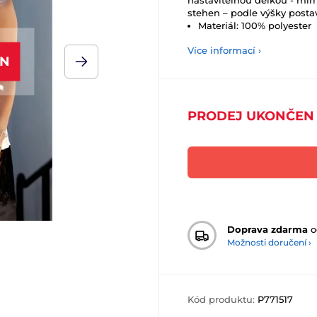
nastavitelnou délkou - mírn
stehen – podle výšky posta
Materiál: 100% polyester
Více informací ›
EN
PRODEJ UKONČEN
Doprava zdarma
o
Možnosti doručení ›
Kód produktu:
P771517