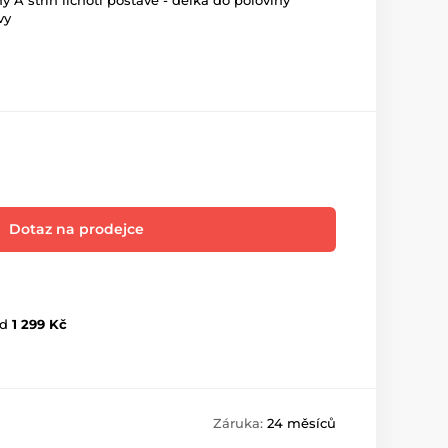
ý A střih lichotí postavě - délka do poloviny
vy
Dotaz na prodejce
d
1 299 Kč
Záruka:
24 měsíců