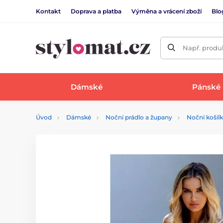
Kontakt
Doprava a platba
Výměna a vrácení zboží
Blo
Např. produk
Dámské
Pánské
Úvod
Dámské
Noční prádlo a župany
Noční košil