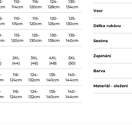
2-
110-
116-
124-
130-
6cm
114cm
120cm
128cm
134cm
Vzor
5-
110-
115-
120-
125-
0cm
115cm
120cm
125cm
130cm
Délka rukávu
0-
115-
125-
130-
135-
5cm
120cm
130cm
135cm
140cm
Sezóna
Zapínání
L
2XL
3XL
4XL
5XL
)
(44)
(46)
(48)
(50)
Barva
-
116-
124-
135-
140-
cm
124cm
132cm
140cm
144cm
Materiál - složení
-
116-
124-
135-
140-
cm
124cm
132cm
140cm
144cm