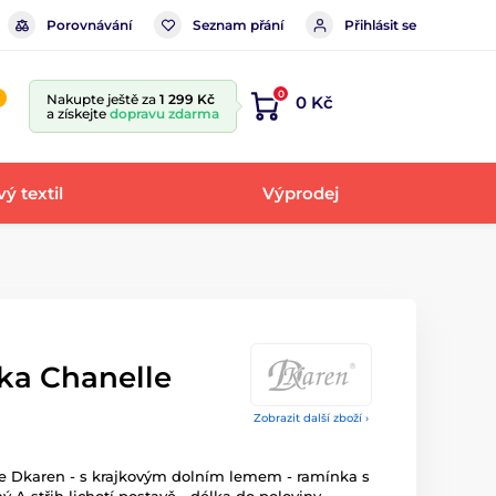
Porovnávání
Seznam přání
Přihlásit se
0
Nakupte ještě za
1 299 Kč
0 Kč
a získejte
dopravu zdarma
ý textil
Výprodej
ka Chanelle
Zobrazit další zboží ›
le Dkaren - s krajkovým dolním lemem - ramínka s