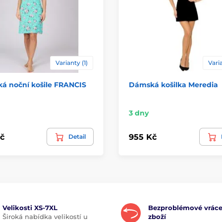
Varianty (1)
Varia
á noční košile FRANCIS
Dámská košilka Meredia
3 dny
č
955 Kč
Detail
Velikosti XS-7XL
Bezproblémové vráce
Široká nabídka velikostí u
zboží