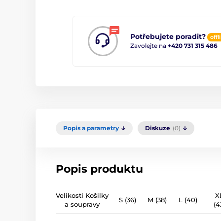
Potřebujete poradit?
offl
Zavolejte na
+420 731 315 486
Popis a parametry
Diskuze
(0)
Popis produktu
Velikosti Košilky
X
S (36)
M (38)
L (40)
a soupravy
(4