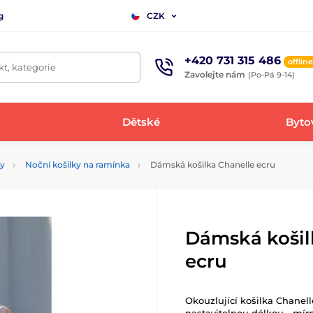
g
CZK
+420 731 315 486
offline
t, kategorie
Zavolejte nám
(Po-Pá 9-14)
Dětské
Bytov
ky
Noční košilky na ramínka
Dámská košilka Chanelle ecru
Dámská košil
ecru
Okouzlující košilka Chanel