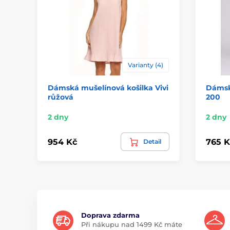
Varianty (4)
Dámská mušelínová košilka Vivi
Dámsk
růžová
200
2 dny
2 dny
954 Kč
765 K
Detail
Doprava zdarma
Při nákupu nad 1499 Kč máte