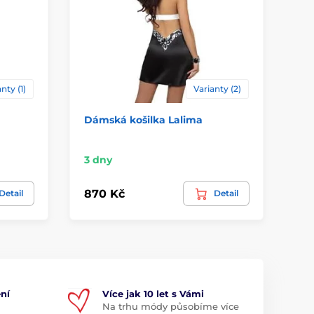
nty (1)
Varianty (2)
Dámská košilka Lalima
Lu
ca
Sk
3 dny
1 0
870 Kč
Detail
Detail
1 
ní
Více jak 10 let s Vámi
Na trhu módy působíme více