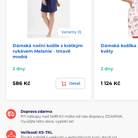
Varianty (1)
Dámská noční košile s krátkým
Dámská košilka A
rukávem Melanie - tmavě
květy
modrá
2 dny
2 dny
586 Kč
1 124 Kč
Detail
Doprava zdarma
Při nákupu nad 1499 Kč máte od nás dopravu ZDARMA.
Využijte této akce, vyplatí se!
Velikosti XS-7XL
Široká nabídka velikostí u jednotlivých typů zboží od