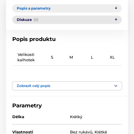
Popis a parametry
Diskuze
(0)
Popis produktu
Velikosti
S
M
L
XL
kalhotek
Obvod boků
88-
96-
104-
111-
(cm)
95cm
104cm
110cm
118cm
Zobrazit celý popis
Produkt je zařazen v kategoriích
Parametry
Délka
Krátký
Vlastnosti
Bez rukávů
,
Krátké