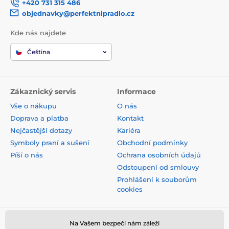
+420 731 315 486
objednavky@perfektnipradlo.cz
Kde nás najdete
Čeština
Zákaznický servis
Informace
Vše o nákupu
O nás
Doprava a platba
Kontakt
Nejčastější dotazy
Kariéra
Symboly praní a sušení
Obchodní podmínky
Píší o nás
Ochrana osobních údajů
Odstoupení od smlouvy
Prohlášení k souborům
cookies
Bezpečná platba kartou
Na Vašem bezpečí nám záleží